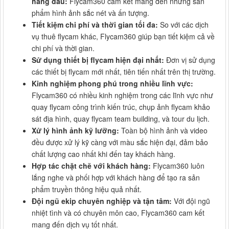
hàng đầu:
Flycam360 cam kết mang đến những sản
phẩm hình ảnh sắc nét và ấn tượng.
Tiết kiệm chi phí và thời gian tối đa:
So với các dịch
vụ thuê flycam khác, Flycam360 giúp bạn tiết kiệm cả về
chi phí và thời gian.
Sử dụng thiết bị flycam hiện đại nhất:
Đơn vị sử dụng
các thiết bị flycam mới nhất, tiên tiến nhất trên thị trường.
Kinh nghiệm phong phú trong nhiều lĩnh vực:
Flycam360 có nhiều kinh nghiệm trong các lĩnh vực như
quay flycam công trình kiến trúc, chụp ảnh flycam khảo
sát địa hình, quay flycam team building, và tour du lịch.
Xử lý hình ảnh kỹ lưỡng:
Toàn bộ hình ảnh và video
đều được xử lý kỹ càng với màu sắc hiện đại, đảm bảo
chất lượng cao nhất khi đến tay khách hàng.
Hợp tác chặt chẽ với khách hàng:
Flycam360 luôn
lắng nghe và phối hợp với khách hàng để tạo ra sản
phẩm truyền thông hiệu quả nhất.
Đội ngũ ekip chuyên nghiệp và tận tâm:
Với đội ngũ
nhiệt tình và có chuyên môn cao, Flycam360 cam kết
mang đến dịch vụ tốt nhất.