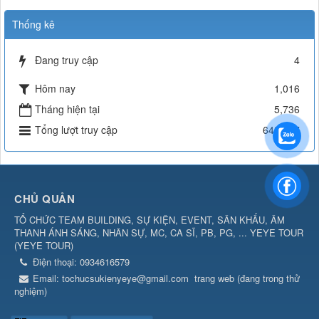
Thống kê
Đang truy cập
4
Hôm nay
1,016
Tháng hiện tại
5,736
Tổng lượt truy cập
642,567
CHỦ QUẢN
TỔ CHỨC TEAM BUILDING, SỰ KIỆN, EVENT, SÂN KHẤU, ÂM
THANH ÁNH SÁNG, NHÂN SỰ, MC, CA SĨ, PB, PG, ... YEYE TOUR
(
YEYE TOUR
)
Điện thoại:
0934616579
Email:
tochucsukienyeye@gmail.com
trang web (đang trong thử
nghiệm)