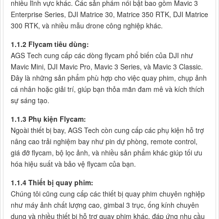
nhiều lĩnh vực khác. Các sản phẩm nổi bật bao gồm Mavic 3
Enterprise Series, DJI Matrice 30, Matrice 350 RTK, DJI Matrice
300 RTK, và nhiều mẫu drone công nghiệp khác.
1.1.2 Flycam tiêu dùng:
AGS Tech cung cấp các dòng flycam phổ biến của DJI như
Mavic Mini, DJI Mavic Pro, Mavic 3 Series, và Mavic 3 Classic.
Đây là những sản phẩm phù hợp cho việc quay phim, chụp ảnh
cá nhân hoặc giải trí, giúp bạn thỏa mãn đam mê và kích thích
sự sáng tạo.
1.1.3 Phụ kiện Flycam:
Ngoài thiết bị bay, AGS Tech còn cung cấp các phụ kiện hỗ trợ
nâng cao trải nghiệm bay như pin dự phòng, remote control,
giá đỡ flycam, bộ lọc ảnh, và nhiều sản phẩm khác giúp tối ưu
hóa hiệu suất và bảo vệ flycam của bạn.
1.1.4 Thiết bị quay phim:
Chúng tôi cũng cung cấp các thiết bị quay phim chuyên nghiệp
như máy ảnh chất lượng cao, gimbal 3 trục, ống kính chuyên
dụng và nhiều thiết bị hỗ trợ quay phim khác, đáp ứng nhu cầu