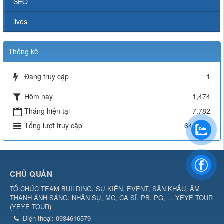
SEO
lives
Thống kê
Đang truy cập
1
Hôm nay
1,474
Tháng hiện tại
7,782
Tổng lượt truy cập
644,613
CHỦ QUẢN
TỔ CHỨC TEAM BUILDING, SỰ KIỆN, EVENT, SÂN KHẤU, ÂM
THANH ÁNH SÁNG, NHÂN SỰ, MC, CA SĨ, PB, PG, ... YEYE TOUR
(
YEYE TOUR
)
Điện thoại:
0934616579