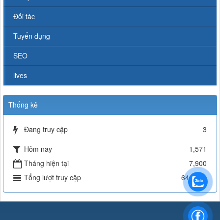
Đối tác
Tuyển dụng
SEO
lives
Thống kê
Đang truy cập
3
Hôm nay
1,571
Tháng hiện tại
7,900
Tổng lượt truy cập
644,731