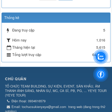
Thống kê
Đang truy cập
5
Hôm nay
1,016
Tháng hiện tại
5,615
Tổng lượt truy cập
642,446
CHỦ QUẢN
TỔ CHỨC TEAM BUILDING, SỰ KIỆN, EVENT, SÂN KHẤU, ÂM
THANH ÁNH SÁNG, NHÂN SỰ, MC, CA SĨ, PB, PG, ... YEYE TOUR
(
YEYE TOUR
)
Điện thoại:
0934616579
Email:
tochucsukienyeye@gmail.com
trang web (đang trong thử
nghiệm)