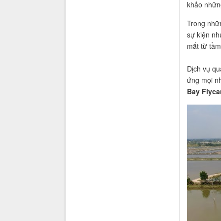
khảo những
Trong nhữn
sự kiện nh
mắt từ tầm
Dịch vụ qu
ứng mọi nh
Bay Flyca