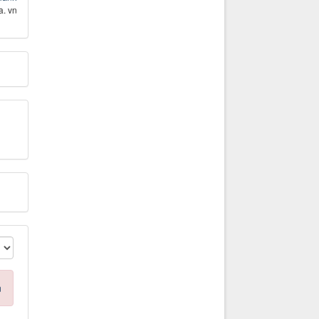
. vn
n