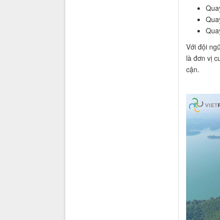
Quay
Quay
Quay
Với đội ngũ
là đơn vị 
cận.