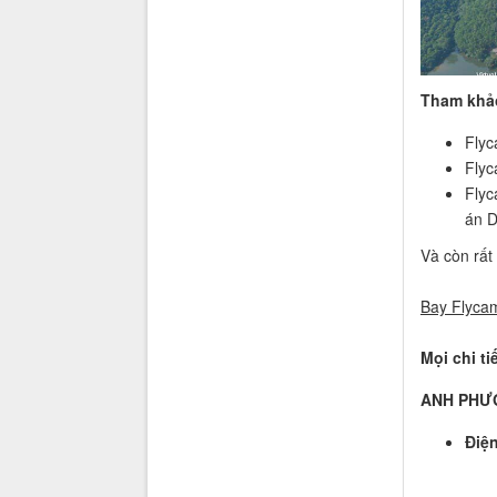
Tham khảo
Flyc
Flyc
Flyc
án D
Và còn rất
Bay Flycam
Mọi chi ti
ANH PHƯ
Điện