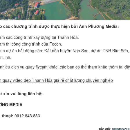
 các chương trình được thực hiện bởi Anh Phương Media:
am các công trình xây dựng tại Thanh Hóa.
am thi công công trình của Fecon.
am dự án bất động sản: Đất nền huyện Nga Sơn, dự án TNR Bỉm Sơn,
i Linh.
 nhiều dịch vụ quay flycam khác, các bạn có thể tham khảo thêm tại đâ
 quay video đẹp Thanh Hóa giá rẻ chất lượng chuyên nghiệp
ết xin vui lòng liên hệ:
ƠNG MEDIA
 thoại:
0912.843.883
Tác giả:
bientap2lu