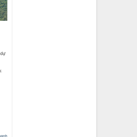
 dự
y.
uanh