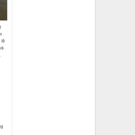
ỹ
ắn
 lễ
và
,
m
ng