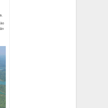
a.
hào
lân