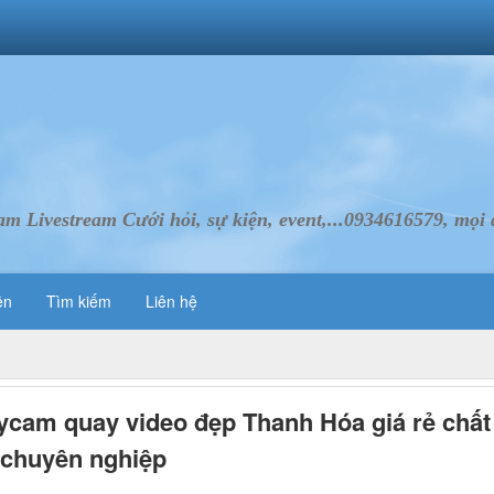
Livestream Cưới hỏi, sự kiện, event,...0934616579, mọi d
ên
Tìm kiếm
Liên hệ
ycam quay video đẹp Thanh Hóa giá rẻ chất
 chuyên nghiệp