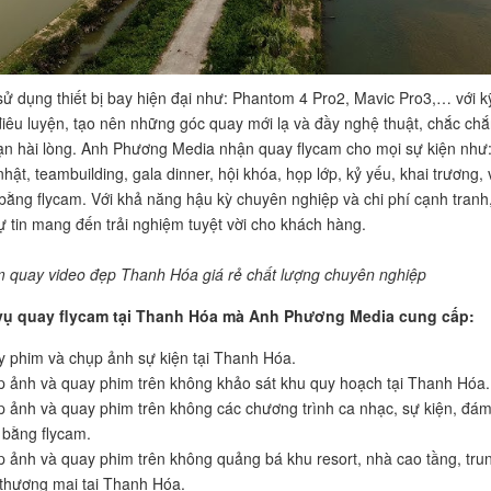
sử dụng thiết bị bay hiện đại như: Phantom 4 Pro2, Mavic Pro3,… với k
điêu luyện, tạo nên những góc quay mới lạ và đầy nghệ thuật, chắc ch
ạn hài lòng. Anh Phương Media nhận quay flycam cho mọi sự kiện như:
nhật, teambuilding, gala dinner, hội khóa, họp lớp, kỷ yếu, khai trương, 
bằng flycam. Với khả năng hậu kỳ chuyên nghiệp và chi phí cạnh tranh
tự tin mang đến trải nghiệm tuyệt vời cho khách hàng.
 quay video đẹp Thanh Hóa giá rẻ chất lượng chuyên nghiệp
vụ quay flycam tại Thanh Hóa mà Anh Phương Media cung cấp:
 phim và chụp ảnh sự kiện tại Thanh Hóa.
 ảnh và quay phim trên không khảo sát khu quy hoạch tại Thanh Hóa.
 ảnh và quay phim trên không các chương trình ca nhạc, sự kiện, đá
 bằng flycam.
 ảnh và quay phim trên không quảng bá khu resort, nhà cao tầng, tru
thương mại tại Thanh Hóa.