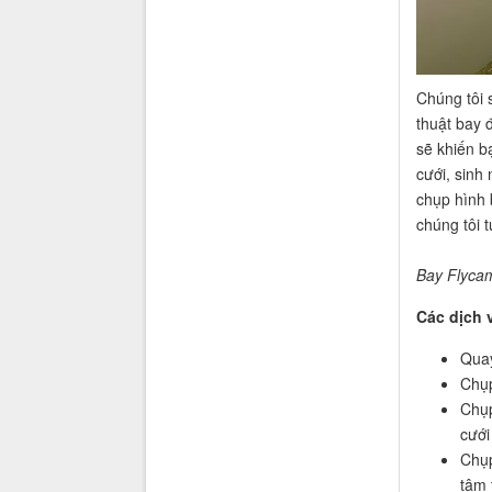
Chúng tôi 
thuật bay 
sẽ khiến b
cưới, sinh 
chụp hình 
chúng tôi 
Bay Flycam
Các dịch 
Quay
Chụp
Chụp
cưới
Chụp
tâm 