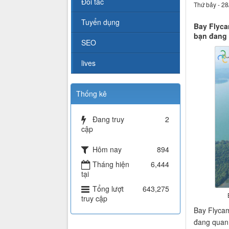
Đối tác
Thứ bảy - 28
Tuyển dụng
Bay Flyca
bạn đang 
SEO
lives
Thống kê
Đang truy
2
cập
Hôm nay
894
Tháng hiện
6,444
tại
Tổng lượt
643,275
truy cập
Bay Flycam
đang quan 