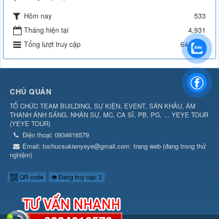
Hôm nay
533
Tháng hiện tại
4,931
Tổng lượt truy cập
641,762
CHỦ QUẢN
TỔ CHỨC TEAM BUILDING, SỰ KIỆN, EVENT, SÂN KHẤU, ÂM
THANH ÁNH SÁNG, NHÂN SỰ, MC, CA SĨ, PB, PG, ... YEYE TOUR
(
YEYE TOUR
)
Điện thoại:
0934616579
Email:
tochucsukienyeye@gmail.com
trang web (đang trong thử
nghiệm)
QR-code
Đang truy cập: 2