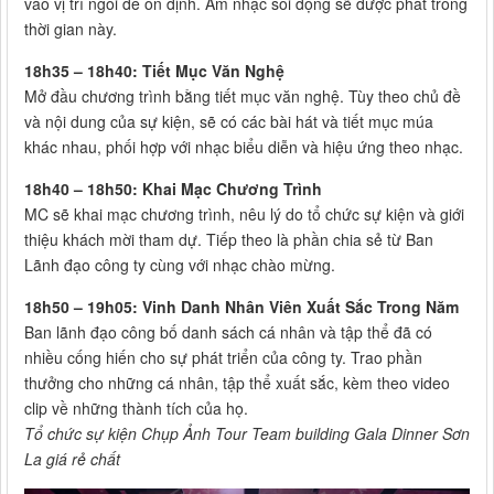
vào vị trí ngồi để ổn định. Âm nhạc sôi động sẽ được phát trong
thời gian này.
18h35 – 18h40: Tiết Mục Văn Nghệ
Mở đầu chương trình bằng tiết mục văn nghệ. Tùy theo chủ đề
và nội dung của sự kiện, sẽ có các bài hát và tiết mục múa
khác nhau, phối hợp với nhạc biểu diễn và hiệu ứng theo nhạc.
18h40 – 18h50: Khai Mạc Chương Trình
MC sẽ khai mạc chương trình, nêu lý do tổ chức sự kiện và giới
thiệu khách mời tham dự. Tiếp theo là phần chia sẻ từ Ban
Lãnh đạo công ty cùng với nhạc chào mừng.
18h50 – 19h05: Vinh Danh Nhân Viên Xuất Sắc Trong Năm
Ban lãnh đạo công bố danh sách cá nhân và tập thể đã có
nhiều cống hiến cho sự phát triển của công ty. Trao phần
thưởng cho những cá nhân, tập thể xuất sắc, kèm theo video
clip về những thành tích của họ.
Tổ chức sự kiện Chụp Ảnh Tour Team building Gala Dinner Sơn
La giá rẻ chất