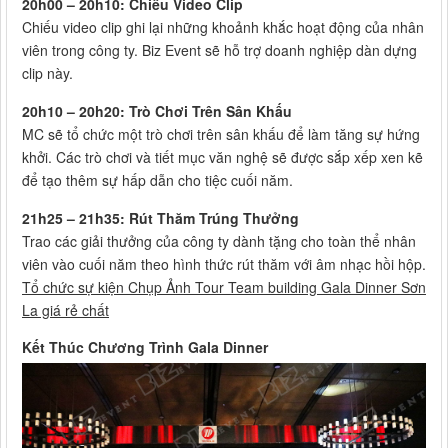
20h00 – 20h10: Chiếu Video Clip
Chiếu video clip ghi lại những khoảnh khắc hoạt động của nhân
viên trong công ty. Biz Event sẽ hỗ trợ doanh nghiệp dàn dựng
clip này.
20h10 – 20h20: Trò Chơi Trên Sân Khấu
MC sẽ tổ chức một trò chơi trên sân khấu để làm tăng sự hứng
khởi. Các trò chơi và tiết mục văn nghệ sẽ được sắp xếp xen kẽ
để tạo thêm sự hấp dẫn cho tiệc cuối năm.
21h25 – 21h35: Rút Thăm Trúng Thưởng
Trao các giải thưởng của công ty dành tặng cho toàn thể nhân
viên vào cuối năm theo hình thức rút thăm với âm nhạc hồi hộp.
Tổ chức sự kiện Chụp Ảnh Tour Team building Gala Dinner Sơn
La giá rẻ chất
Kết Thúc Chương Trình Gala Dinner