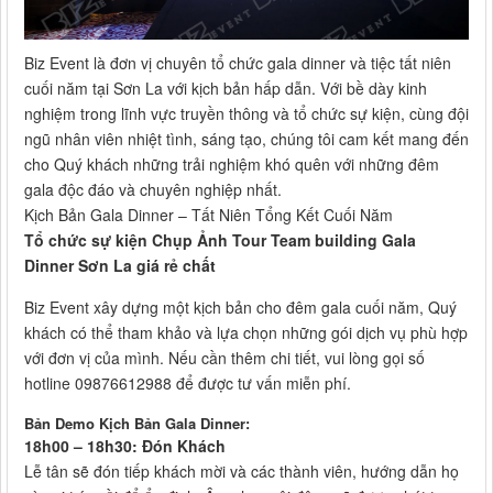
Biz Event là đơn vị chuyên tổ chức gala dinner và tiệc tất niên
cuối năm tại Sơn La với kịch bản hấp dẫn. Với bề dày kinh
nghiệm trong lĩnh vực truyền thông và tổ chức sự kiện, cùng đội
ngũ nhân viên nhiệt tình, sáng tạo, chúng tôi cam kết mang đến
cho Quý khách những trải nghiệm khó quên với những đêm
gala độc đáo và chuyên nghiệp nhất.
Kịch Bản Gala Dinner – Tất Niên Tổng Kết Cuối Năm
Tổ chức sự kiện Chụp Ảnh Tour Team building Gala
Dinner Sơn La giá rẻ chất
Biz Event xây dựng một kịch bản cho đêm gala cuối năm, Quý
khách có thể tham khảo và lựa chọn những gói dịch vụ phù hợp
với đơn vị của mình. Nếu cần thêm chi tiết, vui lòng gọi số
hotline 09876612988 để được tư vấn miễn phí.
Bản Demo Kịch Bản Gala Dinner:
18h00 – 18h30: Đón Khách
Lễ tân sẽ đón tiếp khách mời và các thành viên, hướng dẫn họ