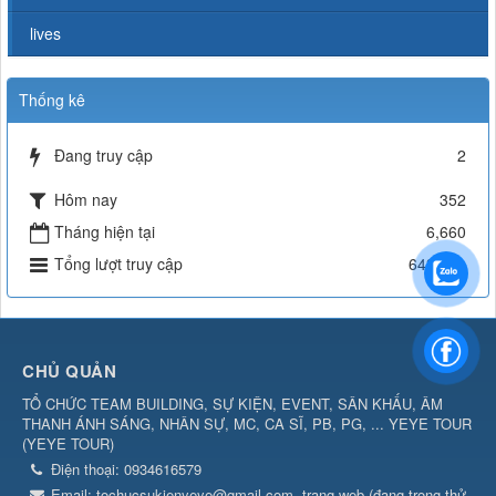
lives
Thống kê
Đang truy cập
2
Hôm nay
352
Tháng hiện tại
6,660
Tổng lượt truy cập
643,491
CHỦ QUẢN
TỔ CHỨC TEAM BUILDING, SỰ KIỆN, EVENT, SÂN KHẤU, ÂM
THANH ÁNH SÁNG, NHÂN SỰ, MC, CA SĨ, PB, PG, ... YEYE TOUR
(
YEYE TOUR
)
Điện thoại:
0934616579
Email:
tochucsukienyeye@gmail.com
trang web (đang trong thử