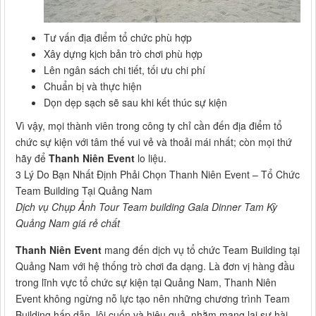
Tư vấn địa điểm tổ chức phù hợp
Xây dựng kịch bản trò chơi phù hợp
Lên ngân sách chi tiết, tối ưu chi phí
Chuẩn bị và thực hiện
Dọn dẹp sạch sẽ sau khi kết thúc sự kiện
Vì vậy, mọi thành viên trong công ty chỉ cần đến địa điểm tổ
chức sự kiện với tâm thế vui vẻ và thoải mái nhất; còn mọi thứ
hãy để
Thanh Niên Event
lo liệu.
3 Lý Do Bạn Nhất Định Phải Chọn Thanh Niên Event – Tổ Chức
Team Building Tại Quảng Nam
Dịch vụ Chụp Ảnh Tour Team building Gala Dinner Tam Kỳ
Quảng Nam giá rẻ chất
Thanh Niên Event
mang đến dịch vụ tổ chức Team Building tại
Quảng Nam với hệ thống trò chơi đa dạng. Là đơn vị hàng đầu
trong lĩnh vực tổ chức sự kiện tại Quảng Nam, Thanh Niên
Event không ngừng nỗ lực tạo nên những chương trình Team
Building hấp dẫn, lôi cuốn và hiệu quả, nhằm mang lại sự hài