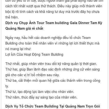
còn có yếu tố trí tuệ, buộc người tham gia phải động não để tìm
cách tốt nhất vượt qua thử thách. Điều này giúp mỗi thành viên
bộc lộ rõ tính cách và khả năng tư duy mà trước đây họ chưa
thể hiện.
Dịch vụ Chụp Ảnh Tour Team building Gala Dinner Tam Kỳ
Quảng Nam giá rẻ chất
Ngày nay, hầu hết các doanh nghiệp đều tổ chức Team
Building cho toàn thể nhân viên vì những lợi ích thiết thực mà
nó mang lại như:
Lợi Ích Của Hoạt Động Team Building
Thứ nhất, giúp nhân viên trau dồi kỹ năng quản lý thời gian.
Thứ hai, giúp Ban lãnh đạo xác định những ứng cử viên sáng
giá cho các vị trí bổ nhiệm sau này.
Thứ ba, cải thiện mối quan hệ giữa các thành viên trong công
ty.
Thứ tư, tạo động lực làm việc cho nhân viên.
Thứ năm, thúc đẩy sự sáng tạo của nhân viên.
Dịch Vụ Tổ Chức Team Building Tại Quảng Nam Trọn Gói