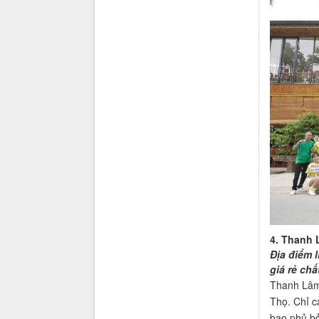
4. Thanh 
Địa điểm 
giá rẻ chấ
Thanh Lâm 
Thọ. Chỉ c
bao phủ bở