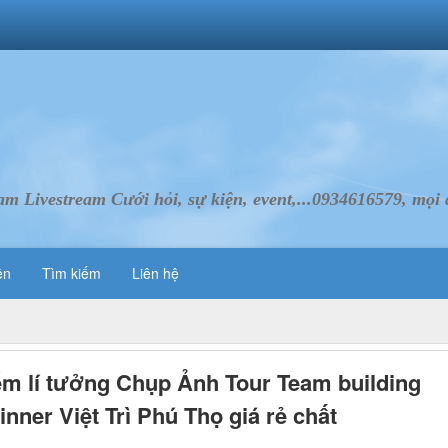
Livestream Cưới hỏi, sự kiện, event,...0934616579, mọi d
ên
Tìm kiếm
Liên hệ
ểm lí tưởng Chụp Ảnh Tour Team building
inner Việt Trì Phú Thọ giá rẻ chất