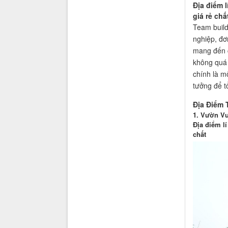
Địa điểm 
giá rẻ chấ
Team build
nghiệp, đơ
mang đến c
không quá 
chính là m
tưởng để t
Địa Điểm 
1. Vườn Vu
Địa điểm l
chất