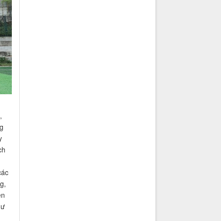
,
g
y
ch
các
g,
ên
hư