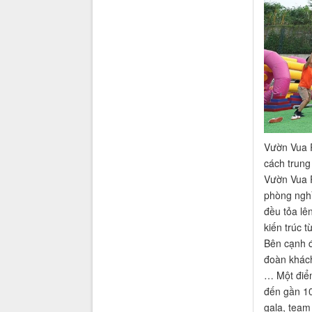
Vườn Vua R
cách trung
Vườn Vua R
phòng nghỉ
đều tỏa lê
kiến trúc 
Bên cạnh đ
đoàn khách
… Một điểm
đến gần 10
gala, team 