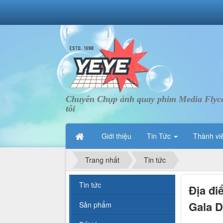
Chuyên Chụp ảnh quay phim Media Flycam 
tôi
Giới thiệu
Tin Tức
Thành vi
Trang nhất
Tin tức
Tin tức
Địa đi
Gala D
Sản phẩm