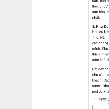
bạn, bạn h
thúc chươn
tắm bùn, t
nhất.
3. Khu Du
Khu du lịc
Thọ. Nằm k
các đơn vị
mình. Khu 
thiên nhiê
toàn khỏi t
Nơi đây cò
nhu cầu cơ
khách. Các
tennis, kh
mọi du khá