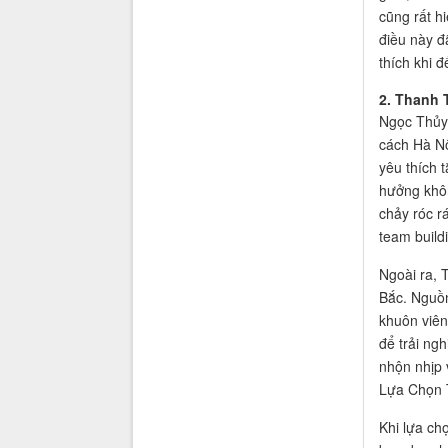
cũng rất h
điều này đ
thích khi 
2. Thanh 
Ngọc Thủy 
cách Hà Nộ
yêu thích 
hưởng khôn
chảy róc r
team build
Ngoài ra, 
Bắc. Nguồn
khuôn viên
để trải ng
nhộn nhịp 
Lựa Chọn 
Khi lựa ch