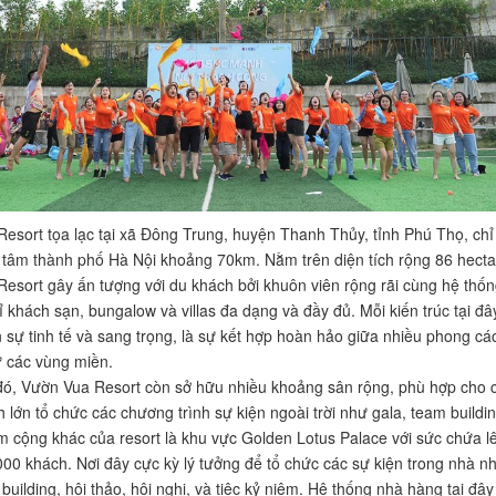
esort tọa lạc tại xã Đông Trung, huyện Thanh Thủy, tỉnh Phú Thọ, chỉ
 tâm thành phố Hà Nội khoảng 70km. Nằm trên diện tích rộng 86 hecta
esort gây ấn tượng với du khách bởi khuôn viên rộng rãi cùng hệ thốn
 khách sạn, bungalow và villas đa dạng và đầy đủ. Mỗi kiến trúc tại đâ
n sự tinh tế và sang trọng, là sự kết hợp hoàn hảo giữa nhiều phong cá
từ các vùng miền.
ó, Vườn Vua Resort còn sở hữu nhiều khoảng sân rộng, phù hợp cho 
 lớn tổ chức các chương trình sự kiện ngoài trời như gala, team buildin
 cộng khác của resort là khu vực Golden Lotus Palace với sức chứa l
00 khách. Nơi đây cực kỳ lý tưởng để tổ chức các sự kiện trong nhà n
building, hội thảo, hội nghị, và tiệc kỷ niệm. Hệ thống nhà hàng tại đây