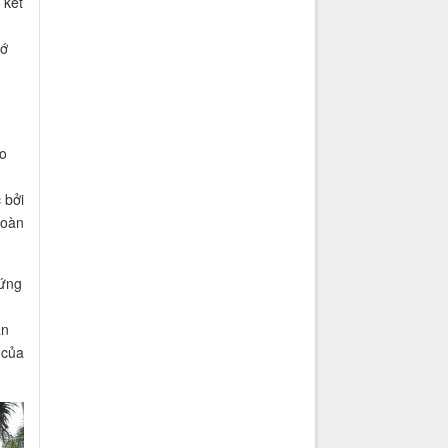
 kết
hớ
o
 bởi
hoàn
 ứng
ân
 của