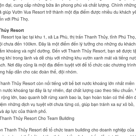
iện đại, cung cấp những bữa ăn phong phú và chất lượng. Chính nhữn
ã giúp Vườn Vua Resort trở thành một địa điểm được nhiều du khách y
đến với Phú Thọ.
Thủy Resort
Resort tọa lạc tại khu 1, xã La Phù, thị trấn Thanh Thủy, tỉnh Phú Thọ,
i chưa đến 100km. Đây là một điểm đến lý tưởng cho những du khách
tắm khoáng và nghỉ dưỡng. Đến với Thanh Thủy Resort, bạn sẽ được t
g khí trong lành và dễ chịu với những khu vườn xanh mát và tiếng nư
ách. Nơi đây cũng là một địa điểm tuyệt vời để tổ chức các chương trình
ing hấp dẫn cho các đoàn thể, đội nhóm.
Thanh Thủy Resort còn nổi tiếng với bể bơi nước khoáng lớn nhất miền
 nước khoáng tại đây là tự nhiên, đạt chất lượng cao theo tiêu chuẩn. 
 rộng lớn, bao quanh bởi rừng xanh bao la, bạn hoàn toàn có thể đến 
hiệm những dịch vụ tuyệt vời chưa từng có, giúp bạn tránh xa sự xô bồ,
và áp lực của thành phố.
Thanh Thủy Resort Cho Team Building
ọn Thanh Thủy Resort để tổ chức team building cho doanh nghiệp của