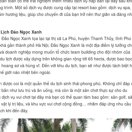
oàn toàn có thể trải nghiệm thêm nhiều dịch vụ hấp dẫn tại đây sau khi
g trình. Một số dịch vụ được cung cấp tại resort bao gồm: dịch vụ spa,
ắm hương liệu, giúp cho chuyến đi của bạn trở nên thư giãn và đáng n
 Lịch Đảo Ngọc Xanh
h Đảo Ngọc Xanh tọa lạc tại thị xã La Phù, huyện Thanh Thủy, tỉnh Phú
há gần thành phố Hà Nội, Đảo Ngọc Xanh là một địa điểm lý tưởng ch
 và doanh nghiệp mong muốn tổ chức team building cho đội nhóm của
du lịch được xây dựng trên không gian rộng tới 65 hecta, được bao bọc
n hoang sơ và hùng vĩ. Đến với khu du lịch, bạn sẽ như được tách biệt 
hế giới náo nhiệt bên ngoài.
n được coi là một quần thể du lịch sinh thái phong phú. Không chỉ đáp
 bản như lưu trú và ăn uống, mà còn là một sân chơi thực sự cho du
 dịch vụ vui chơi tại đây mà bạn có thể quan tâm bao gồm: sân golf, s
u vật lý trị liệu, và khu vực vui chơi cộng đồng… nhằm đáp ứng nhu cầu
ch khi đến đây.