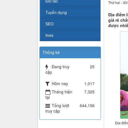
Đối tác
Thứ hai - 30
Tuyển dụng
Địa điểm 
giá rẻ ch
SEO
được nhiề
lives
Thống kê
Đang truy
25
cập
Hôm nay
1,017
Tháng hiện
7,325
tại
Tổng lượt
644,156
truy cập
Địa điểm