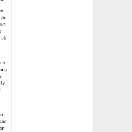
èm
huôn
rời
o
 và
ỉnh
mang
h
đây
t
có
 các
uồn