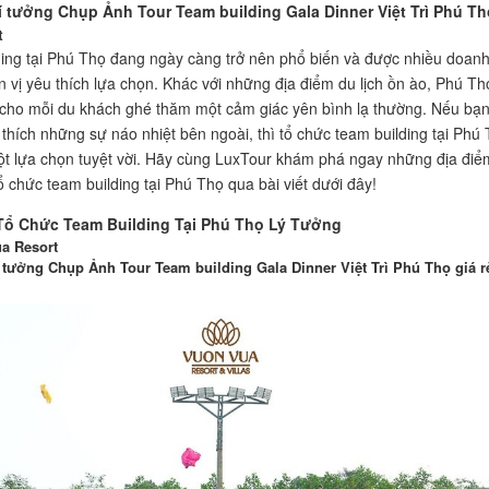
lí tưởng Chụp Ảnh Tour Team building Gala Dinner Việt Trì Phú Th
t
ing tại Phú Thọ đang ngày càng trở nên phổ biến và được nhiều doan
n vị yêu thích lựa chọn. Khác với những địa điểm du lịch ồn ào, Phú Th
ho mỗi du khách ghé thăm một cảm giác yên bình lạ thường. Nếu bạ
thích những sự náo nhiệt bên ngoài, thì tổ chức team building tại Phú
ột lựa chọn tuyệt vời. Hãy cùng LuxTour khám phá ngay những địa điểm
ổ chức team building tại Phú Thọ qua bài viết dưới đây!
Tổ Chức Team Building Tại Phú Thọ Lý Tưởng
a Resort
í tưởng Chụp Ảnh Tour Team building Gala Dinner Việt Trì Phú Thọ giá r