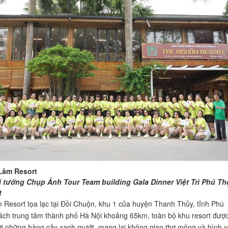
Lâm Resort
lí tưởng Chụp Ảnh Tour Team building Gala Dinner Việt Trì Phú Th
t
Resort tọa lạc tại Đồi Chuộn, khu 1 của huyện Thanh Thủy, tỉnh Phú
ách trung tâm thành phố Hà Nội khoảng 65km, toàn bộ khu resort đượ
i những hàng cây xanh mướt, mang lại không gian thơ mộng và bình y