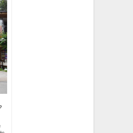
ọ
c
ên.