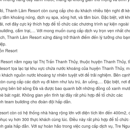
ó, Thanh Lâm Resort còn cung cấp cho du khách nhiều tiện nghi đi k
ụ tắm khoáng nóng, dịch vụ spa, xông hơi, và tắm bùn. Đặc biệt, với k
ãi, nơi đây cực kỳ thích hợp để tổ chức các chương trình sự kiện ngoài t
uilding, cắm trại,… Với mong muốn cung cấp dịch vụ trọn vẹn nhất ch
ch, Thanh Lâm Resort xứng đáng trở thành điểm đến lý tưởng cho bạn
iệp.
ồn Resort
Resort nằm ngay tại Thị Trấn Thanh Thủy, thuộc huyện Thanh Thủy, t
esort tọa lạc tại khu vực chứa nước khoáng của huyện Thanh Thủy, 
 khách nguồn nước khoáng tự nhiên tuyệt vời để trải nghiệm. Bên cạn
 còn cung cấp các dịch vụ đi kèm như lưu trú, ăn uống,… Đặc biệt, nơi 
dựng bên bờ sông Đà và được bao quanh bởi những đồng cỏ xanh mướ
hè bát ngát. Không gian yên tĩnh tại đây rất phù hợp để tổ chức các
nh team building cho đoàn đội hấp dẫn.
resort còn có hệ thống nhà hàng rộng lớn với diện tích lên đến 400m2, 
hục vụ hơn 300 thực khách cùng lúc. Điều này rất phù hợp để tổ chức
nh gala hấp dẫn. Với sự hoàn hảo trong việc cung cấp dịch vụ, Tre Ng