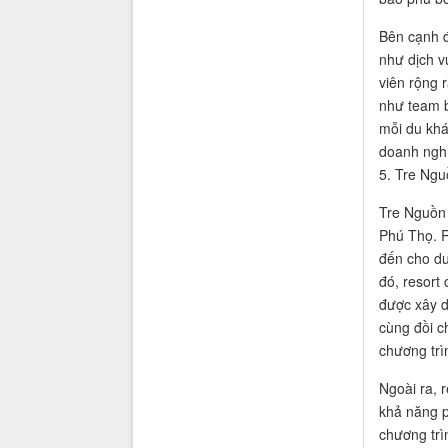
Bên cạnh đ
như dịch v
viên rộng r
như team b
mỗi du khá
doanh ngh
5. Tre Ngu
Tre Nguồn 
Phú Thọ. R
đến cho du
đó, resort
được xây 
cùng đồi c
chương trì
Ngoài ra, 
khả năng p
chương trì