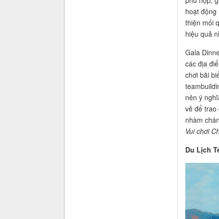
phù hợp, g
hoạt động 
thiện mối 
hiệu quả n
Gala Dinne
các địa đi
chơi bãi bi
teambuildi
nên ý nghĩ
vẻ để trao
nhàm chán
Vui chơi C
Du Lịch T