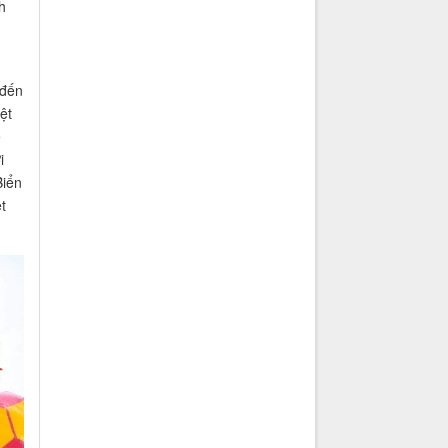
h
 đến
ệt
ề
i
Biển
t