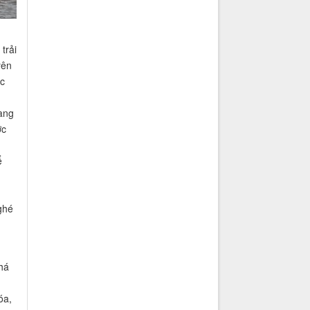
g
trải
yên
c
àng
ớc
ể
ghé
há
óa,