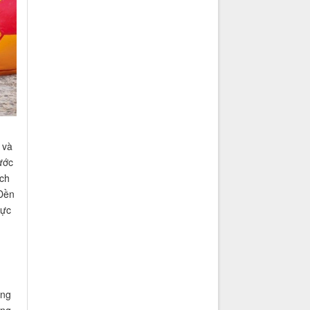
 và
ước
ách
Đền
mực
ing