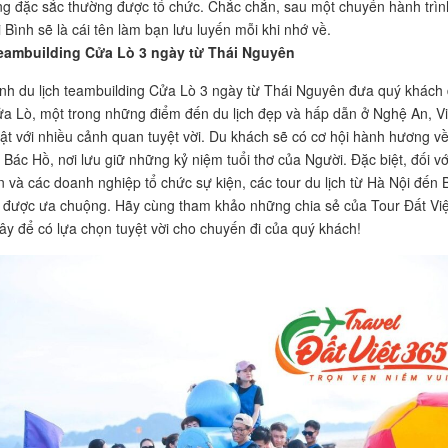
ng đặc sắc thường được tổ chức. Chắc chắn, sau một chuyến hành trìn
i Bình sẽ là cái tên làm bạn lưu luyến mỗi khi nhớ về.
eambuilding Cửa Lò 3 ngày từ Thái Nguyên
nh du lịch teambuilding Cửa Lò 3 ngày từ Thái Nguyên đưa quý khách
ửa Lò, một trong những điểm đến du lịch đẹp và hấp dẫn ở Nghệ An, Vi
ật với nhiều cảnh quan tuyệt vời. Du khách sẽ có cơ hội hành hương v
Bác Hồ, nơi lưu giữ những kỷ niệm tuổi thơ của Người. Đặc biệt, đối vớ
 và các doanh nghiệp tổ chức sự kiện, các tour du lịch từ Hà Nội đến 
 được ưa chuộng. Hãy cùng tham khảo những chia sẻ của Tour Đất Việ
ây để có lựa chọn tuyệt vời cho chuyến đi của quý khách!