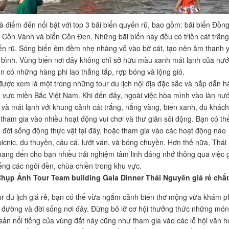
là điểm đến nổi bật với top 3 bãi biển quyến rũ, bao gồm: bãi biển Đồn
 Cồn Vành và biển Cồn Đen. Những bãi biển này đều có triền cát trắng 
ến rũ. Sóng biển êm đềm nhẹ nhàng vỗ vào bờ cát, tạo nên âm thanh 
 bình. Vùng biển nơi đây không chỉ sở hữu màu xanh mát lạnh của nướ
n có những hàng phi lao thẳng tắp, rợp bóng và lộng gió.
được xem là một trong những tour du lịch nội địa đặc sắc và hấp dẫn h
u vực miền Bắc Việt Nam. Khi đến đây, ngoài việc hòa mình vào làn nư
 và mát lạnh với khung cảnh cát trắng, nắng vàng, biển xanh, du khách
 tham gia vào nhiều hoạt động vui chơi và thư giãn sôi động. Bạn có th
ề đời sống động thực vật tại đây, hoặc tham gia vào các hoạt động náo
picnic, du thuyền, câu cá, lướt ván, và bóng chuyền. Hơn thế nữa, Thái
ang đến cho bạn nhiều trải nghiệm tâm linh đáng nhớ thông qua việc 
ếng các ngôi đền, chùa chiền trong khu vực.
Chụp Ảnh Tour Team building Gala Dinner Thái Nguyên giá rẻ chất
ur du lịch giá rẻ, bạn có thể vừa ngắm cảnh biển thơ mộng vừa khám p
đường và đời sống nơi đây. Đừng bỏ lỡ cơ hội thưởng thức những món
sản nổi tiếng của vùng đất này cũng như tham gia vào các lễ hội văn h