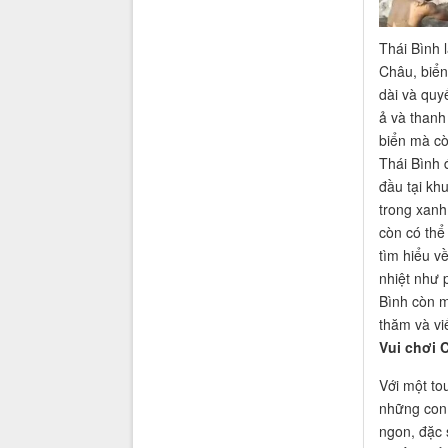
Thái Bình 
Châu, biển
dài và quy
ả và thanh
biển mà cò
Thái Bình 
đầu tại kh
trong xanh
còn có thể
tìm hiểu v
nhiệt như 
Bình còn m
thăm và vi
Vui chơi 
Với một to
những con 
ngon, đặc 