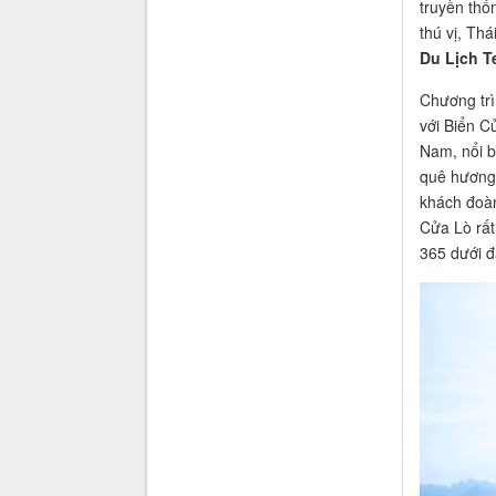
truyền thố
thú vị, Thá
Du Lịch T
Chương trì
với Biển C
Nam, nổi b
quê hương 
khách đoàn
Cửa Lò rất
365 dưới đ