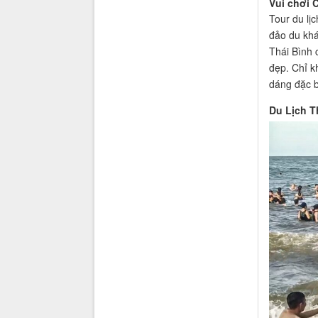
Vui chơi 
Tour du lị
đảo du khá
Thái Bình 
đẹp. Chỉ k
dáng đặc b
Du Lịch T