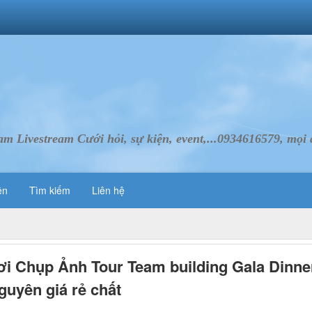
Livestream Cưới hỏi, sự kiện, event,...0934616579, mọi d
ên
Tìm kiếm
Liên hệ
ơi Chụp Ảnh Tour Team building Gala Dinne
guyên giá rẻ chất