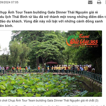
/09/2024 07:05
Chụp Ảnh Tour Team building Gala Dinner Thái Nguyên giá rẻ
 du lịch Thái Bình từ lâu đã trở thành một trong những điểm đến 
đảo du khách. Vùng đất này nổi bật với những cánh đồng xanh
ên bình.
i chơi Chụp Ảnh Tour Team building Gala Dinner Thái Nguyên giá rẻ chất (3)