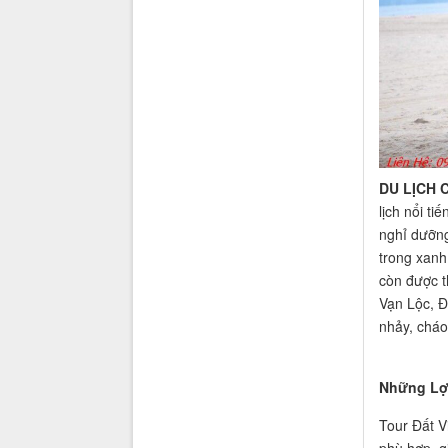
DU LỊCH 
lịch nổi t
nghỉ dưỡng
trong xanh
còn được 
Vạn Lộc, Đ
nhảy, cháo
Những Lợi
Tour Đất V