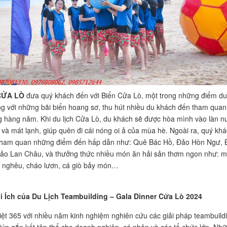
CỬA LÒ
đưa quý khách đến với Biển Cửa Lò, một trong những điểm du
iếng với những bãi biển hoang sơ, thu hút nhiều du khách đến tham quan
 hàng năm. Khi du lịch Cửa Lò, du khách sẽ được hòa mình vào làn n
 và mát lạnh, giúp quên đi cái nóng oi ả của mùa hè. Ngoài ra, quý kh
tham quan những điểm đến hấp dẫn như: Quê Bác Hồ, Đảo Hòn Ngư, 
ảo Lan Châu, và thưởng thức nhiều món ăn hải sản thơm ngon như: 
 nghêu, cháo lươn, cá giò bảy món…
 Ích của Du Lịch Teambuilding – Gala Dinner Cửa Lò 2024
iệt 365 với nhiều năm kinh nghiệm nghiên cứu các giải pháp teambuild