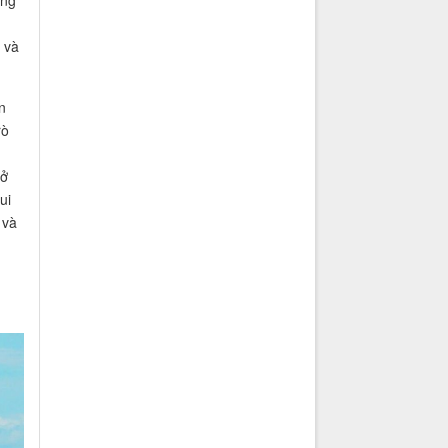
ững
 và
n
rò
rở
ui
 và