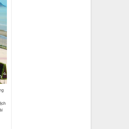
ng
lịch
ài