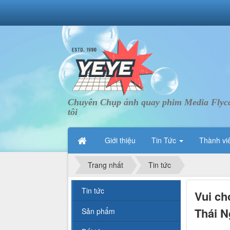
Chuyên Chụp ảnh quay phim Media Flycam 
tôi
Giới thiệu
Tin Tức
Thành vi
Trang nhất
Tin tức
Tin tức
Vui ch
Thái N
Sản phẩm