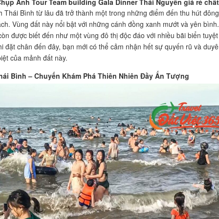
Chụp Ảnh Tour Team building Gala Dinner Thái Nguyên giá rẻ chất
ch Thái Bình từ lâu đã trở thành một trong những điểm đến thu hút đông
ch. Vùng đất này nổi bật với những cánh đồng xanh mướt và yên bình.
còn được biết đến như một vùng đô thị độc đáo với nhiều bãi biển tuyệt
hi đặt chân đến đây, bạn mới có thể cảm nhận hết sự quyến rũ và duyê
iệt của mảnh đất này.
hái Bình – Chuyến Khám Phá Thiên Nhiên Đầy Ấn Tượng