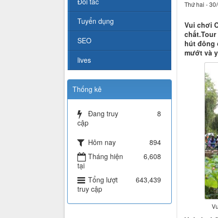
Đối tác
Thứ hai - 30
Tuyển dụng
Vui chơi 
chất.Tour
SEO
hút đông 
mướt và y
lives
Thống kê
Đang truy
8
cập
Hôm nay
894
Tháng hiện
6,608
tại
Tổng lượt
643,439
truy cập
Vu