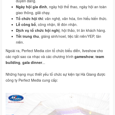
duyên dáng.
Ngày hội gia đình
, ngày hội thể thao, ngày hội an toàn
giao thông, giải chạy.
Tổ chức hội thi
: văn nghệ, văn hóa, tìm hiểu kiến thức.
Lễ công bố
, công nhận, lễ đón nhận.
Dịch vụ tổ chức hội nghị
, hội thảo, tri ân khách hàng.
Tết trung thu
, giáng sinh/noel, tiệc tất niên/YEP, tân
niên.
Ngoài ra, Perfect Media còn tổ chức biểu diễn, liveshow cho
các ngôi sao ca nhạc và các chương trình
gameshow
,
team
building
,
gala dinner
...
Những hạng mục thiết yếu tổ chức sự kiện tại Hà Giang được
công ty Perfect Media cung cấp: