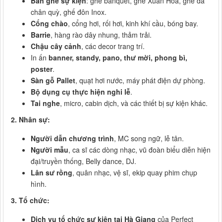
Bàn ghế sự kiện
: ghế banquet, ghế Xuân Hòa, ghế da
chân quỳ, ghế đôn Inox.
Cổng chào
, cổng hơi, rối hơi, kinh khí cầu, bóng bay.
Barrie
, hàng rào dây nhung, thảm trải.
Chậu cây cảnh
, các decor trang trí.
In ấn
banner, standy, pano, thư mời, phong bì,
poster
.
Sàn gỗ Pallet
, quạt hơi nước, máy phát điện dự phòng.
Bộ dụng cụ thực hiện nghi lễ
.
Tai nghe
, micro, cabin dịch, và các thiết bị sự kiện khác.
2. Nhân sự:
Người dẫn chương trình
, MC song ngữ, lễ tân.
Người mẫu
, ca sĩ các dòng nhạc, vũ đoàn biểu diễn hiện
đại/truyền thống, Belly dance, DJ.
Lân sư rồng
, quân nhạc, vệ sĩ, ekip quay phim chụp
hình.
3. Tổ chức:
Dịch vụ tổ chức sự kiện tại Hà Giang
của Perfect