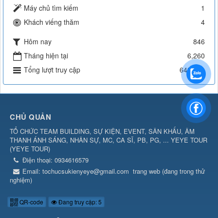
Máy chủ tìm kiếm
1
Khách viếng thăm
4
Hôm nay
846
Tháng hiện tại
6,260
Tổng lượt truy cập
643,091
CHỦ QUẢN
TỔ CHỨC TEAM BUILDING, SỰ KIỆN, EVENT, SÂN KHẤU, ÂM
THANH ÁNH SÁNG, NHÂN SỰ, MC, CA SĨ, PB, PG, ... YEYE TOUR
(
YEYE TOUR
)
Điện thoại:
0934616579
Email:
tochucsukienyeye@gmail.com
trang web (đang trong thử
nghiệm)
QR-code
Đang truy cập: 5