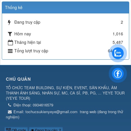
Thống kê
Đang truy cập
2
Hôm nay
1,016
Tháng hiện tại
5,487
Tổng lượt truy cập
642,318
CHỦ QUẢN
TỔ CHỨC TEAM BUILDING, SỰ KIỆN, EVENT, SÂN KHẤU, ÂM
THANH ÁNH SÁNG, NHÂN SỰ, MC, CA SĨ, PB, PG, ... YEYE TOUR
(
YEYE TOUR
)
Điện thoại:
0934616579
Email:
tochucsukienyeye@gmail.com
trang web (đang trong thử
nghiệm)
QR-code
Đang truy cập: 2