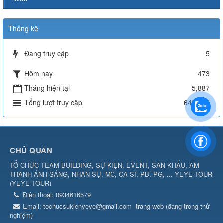
Thống kê
Đang truy cập
5
Hôm nay
473
Tháng hiện tại
5,887
Tổng lượt truy cập
642,718
CHỦ QUẢN
TỔ CHỨC TEAM BUILDING, SỰ KIỆN, EVENT, SÂN KHẤU, ÂM
THANH ÁNH SÁNG, NHÂN SỰ, MC, CA SĨ, PB, PG, ... YEYE TOUR
(
YEYE TOUR
)
Điện thoại:
0934616579
Email:
tochucsukienyeye@gmail.com
trang web (đang trong thử
nghiệm)