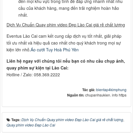
đến mọi khu vực trong tỉnh để đáp ứng nhanh nhất nhu
cầu của khách hàng, mang đến trải nghiệm hoàn hảo
nhất.
Dịch Vụ Chuẩn Quay phim video Đẹp Lào Cai giá rẻ chất lượng
Eventus Lào Cai cam kết cung cấp dịch vụ tốt nhất, giải pháp
tối ưu nhất và hiệu quả cao nhất cho quý khách trong mọi sự
kiện lớn nhỏ.
Áo cưới Tuy Hoà Phú Yên
Liên hệ ngay với chúng tôi nếu bạn có nhu cầu chụp ảnh,
quay phim sự kiện tại Lào Cai:
Hotline / Zalo: 058.369.2222
Tác giả:
bientap4kimphung
Nguồn tin:
chupanhsukien. info https
Tags:
Dịch Vụ Chuẩn Quay phim video Đẹp Lào Cai giá rẻ chất lượng
,
Quay phim video Đẹp Lào Cai