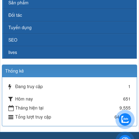
Sản phẩm
Đối tác
Tuyển dụng
SEO
lives
Thống kê
Đang truy cập
1
Hôm nay
651
Tháng hiện tại
9,555
Tổng lượt truy cập
646,386