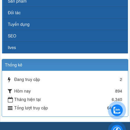
Sản phẩm
Đối tác
Tuyển dụng
SEO
lives
Thống kê
Đang truy cập
2
Hôm nay
894
Tháng hiện tại
6,340
Tổng lượt truy cập
643,171