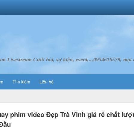
Livestream Cưới hỏi, sự kiện, event,...0934616579, mọi d
ên
Tìm kiếm
Liên hệ
ay phim video Đẹp Trà Vinh giá rẻ chất lượ
Đầu