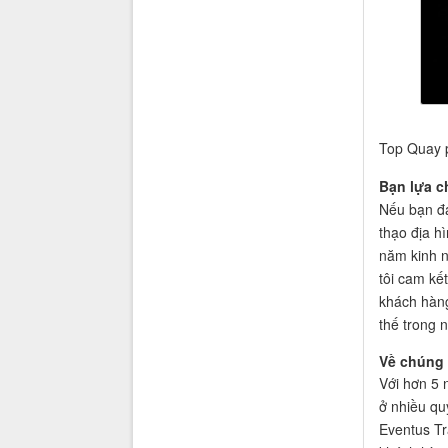
Top Quay p
Bạn lựa c
Nếu bạn đa
thạo địa h
năm kinh n
tôi cam kế
khách hàng
thế trong 
Về chúng 
Với hơn 5 
ở nhiều quy
Eventus Tr