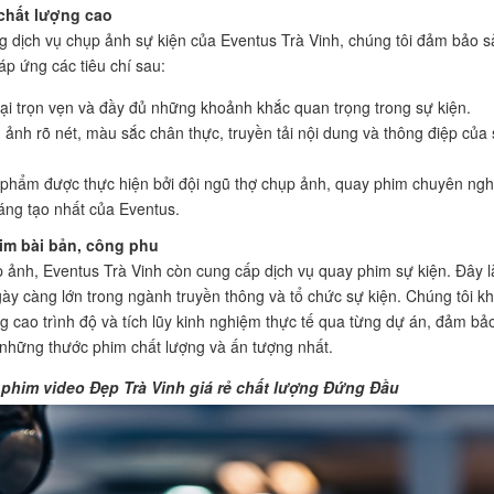
chất lượng cao
g dịch vụ chụp ảnh sự kiện của Eventus Trà Vinh, chúng tôi đảm bảo s
p ứng các tiêu chí sau:
lại trọn vẹn và đầy đủ những khoảnh khắc quan trọng trong sự kiện.
 ảnh rõ nét, màu sắc chân thực, truyền tải nội dung và thông điệp của
.
phẩm được thực hiện bởi đội ngũ thợ chụp ảnh, quay phim chuyên ngh
áng tạo nhất của Eventus.
m bài bản, công phu
 ảnh, Eventus Trà Vinh còn cung cấp dịch vụ quay phim sự kiện. Đây l
ày càng lớn trong ngành truyền thông và tổ chức sự kiện. Chúng tôi k
 cao trình độ và tích lũy kinh nghiệm thực tế qua từng dự án, đảm bả
hững thước phim chất lượng và ấn tượng nhất.
phim video Đẹp Trà Vinh giá rẻ chất lượng Đứng Đầu