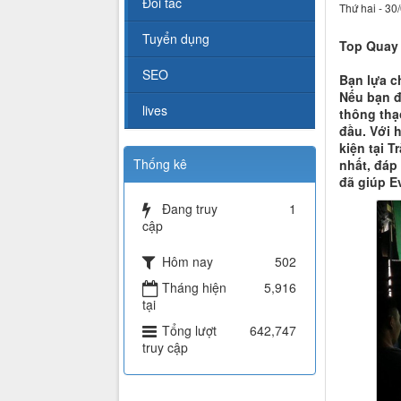
Đối tác
Thứ hai - 30
Tuyển dụng
Top Quay 
SEO
Bạn lựa c
Nếu bạn đ
lives
thông thạo
đầu. Với 
kiện tại 
Thống kê
nhất, đáp
đã giúp E
Đang truy
1
cập
Hôm nay
502
Tháng hiện
5,916
tại
Tổng lượt
642,747
truy cập