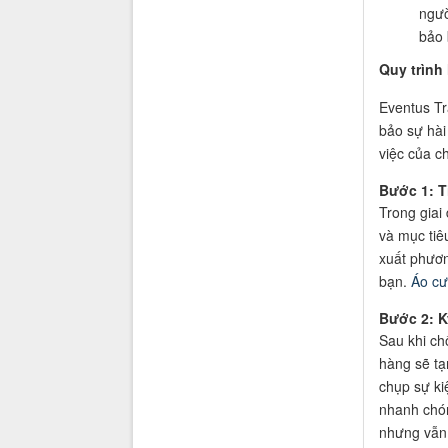
ngườ
bảo 
Quy trình
Eventus Tr
bảo sự hài
việc của ch
Bước 1: T
Trong giai
và mục tiê
xuất phươn
bạn.
Áo cư
Bước 2: K
Sau khi chố
hàng sẽ tạ
chụp sự kiệ
nhanh chón
nhưng vẫn 