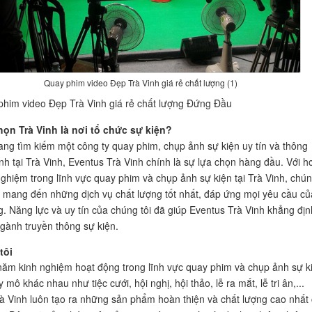
Quay phim video Đẹp Trà Vinh giá rẻ chất lượng (1)
him video Đẹp Trà Vinh giá rẻ chất lượng Đứng Đầu
họn Trà Vinh là nơi tổ chức sự kiện?
ng tìm kiếm một công ty quay phim, chụp ảnh sự kiện uy tín và thông
ình tại Trà Vinh, Eventus Trà Vinh chính là sự lựa chọn hàng đầu. Với h
ghiệm trong lĩnh vực quay phim và chụp ảnh sự kiện tại Trà Vinh, chú
t mang đến những dịch vụ chất lượng tốt nhất, đáp ứng mọi yêu cầu củ
. Năng lực và uy tín của chúng tôi đã giúp Eventus Trà Vinh khẳng địn
ngành truyền thông sự kiện.
tôi
năm kinh nghiệm hoạt động trong lĩnh vực quay phim và chụp ảnh sự k
 mô khác nhau như tiệc cưới, hội nghị, hội thảo, lễ ra mắt, lễ tri ân,...
à Vinh luôn tạo ra những sản phẩm hoàn thiện và chất lượng cao nhất