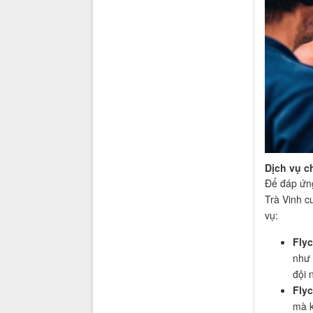
Dịch vụ c
Để đáp ứng
Trà Vinh c
vụ:
Fly
như 
đội 
Flyc
mà k