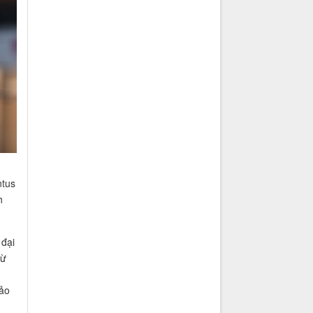
ntus
h
 đại
từ
ảo