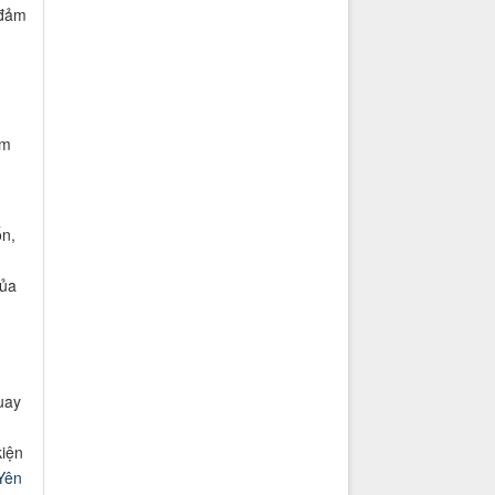
 đảm
àm
ốn,
của
uay
kiện
Yên