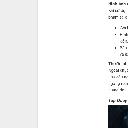
Hình ảnh 
Khi sử dụn
phẩm sẽ đá
Ghi 
Hình
kiện
Sản 
và s
Thước phi
Ngoài chụp
nhu cầu ng
ngừng nâng
mang đến n
Top Quay 