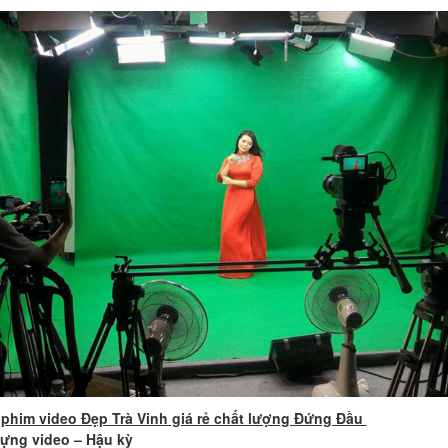
phim video Đẹp Trà Vinh giá rẻ chất lượng Đứng Đầu
ựng video – Hậu kỳ