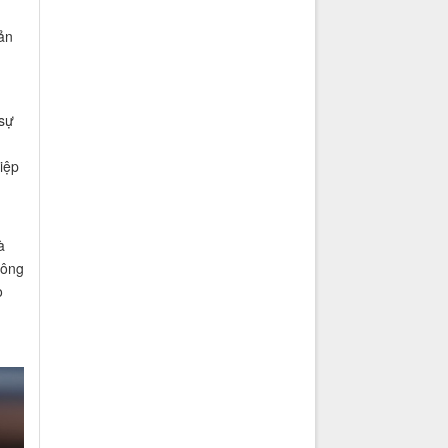
ản
 sự
iệp
à
hông
o