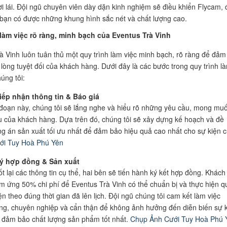
i lái. Đội ngũ chuyên viên dày dặn kinh nghiệm sẽ điều khiển Flycam,
bạn có được những khung hình sắc nét và chất lượng cao.
 làm việc rõ ràng, minh bạch của Eventus Trà Vinh
à Vinh luôn tuân thủ một quy trình làm việc minh bạch, rõ ràng để đảm
 lòng tuyệt đối của khách hàng. Dưới đây là các bước trong quy trình l
úng tôi:
iếp nhận thông tin & Báo giá
 đoạn này, chúng tôi sẽ lắng nghe và hiểu rõ những yêu cầu, mong mu
u của khách hàng. Dựa trên đó, chúng tôi sẽ xây dựng kế hoạch và đề
g án sản xuất tối ưu nhất để đảm bảo hiệu quả cao nhất cho sự kiện 
ới Tuy Hoà Phú Yên
ý hợp đồng & Sản xuất
t lại các thông tin cụ thể, hai bên sẽ tiến hành ký kết hợp đồng. Khách
m ứng 50% chi phí để Eventus Trà Vinh có thể chuẩn bị và thực hiện q
n theo đúng thời gian đã lên lịch. Đội ngũ chúng tôi cam kết làm việc
g, chuyên nghiệp và cẩn thận để không ảnh hưởng đến diễn biến sự 
đảm bảo chất lượng sản phẩm tốt nhất
. Chụp Ảnh Cưới Tuy Hoà Phú 