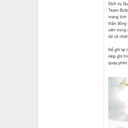
Dịch vụ Qu
Team Build
mang tính 
thần đồng 
viên trong
tất cả nhữ
Để ghi lại
ekip ghi h
quay phim 