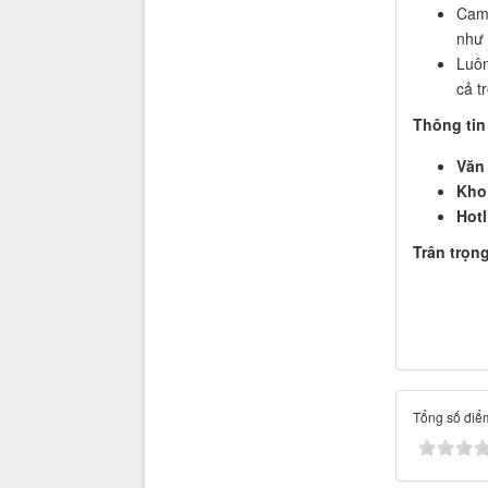
Cam 
như 
Luôn
cả t
Thông tin 
Văn
Kho
Hotl
Trân trọng
Tổng số điểm