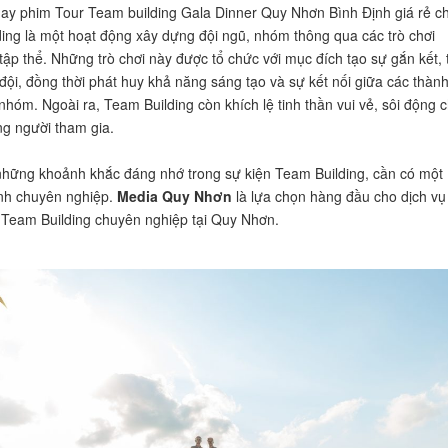
ay phim Tour Team building Gala Dinner Quy Nhơn Bình Định giá rẻ c
ing là một hoạt động xây dựng đội ngũ, nhóm thông qua các trò chơi
tập thể. Những trò chơi này được tổ chức với mục đích tạo sự gắn kết, 
đội, đồng thời phát huy khả năng sáng tạo và sự kết nối giữa các thàn
 nhóm. Ngoài ra, Team Building còn khích lệ tinh thần vui vẻ, sôi động 
ng người tham gia.
 những khoảnh khắc đáng nhớ trong sự kiện Team Building, cần có một
ình chuyên nghiệp.
Media Quy Nhơn
là lựa chọn hàng đầu cho dịch vụ
Team Building chuyên nghiệp tại Quy Nhơn.