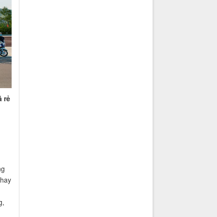
 rẻ
ng
 hay
g,