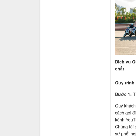
Dịch vụ Q
chất
Quy trình
Bước 1: T
Quý khách 
cách gọi đ
kênh YouT
Chúng tôi s
sự phối hợp