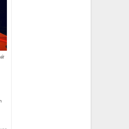
hất
h