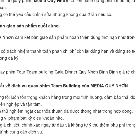
àn tất quay phim,
Media Quy Nhơn
sẽ tiến hành dựng phim theo nội 
uận.
 có thể yêu cầu chỉnh sửa nhưng không quá 2 lần nếu có.
àn giao sản phẩm cuối cùng
y Nhơn
cam kết bàn giao sản phẩm hoàn thiện đúng thời hạn như tron
có trách nhiệm thanh toán phần chi phí còn lại đúng hạn và đúng số ti
ồng đã ký.
ay phim Tour Team building Gala Dinner Quy Nhơn Bình Định giá rẻ c
ết về dịch vụ quay phim Team Building của MEDIA QUY NHƠN
g tôi luôn tôn trọng khách hàng trong mọi tình huống, đảm bảo thái đ
ên nghiệp và tận tâm.
 thủ nghiêm ngặt các thỏa thuận đã được thống nhất trong hợp đồng,
g vi phạm bất kỳ điều khoản nào.
giá chi tiết, chính xác ngay từ đầu và không tự ý thu thêm phụ phí tron
trình cung cấp dịch vụ.