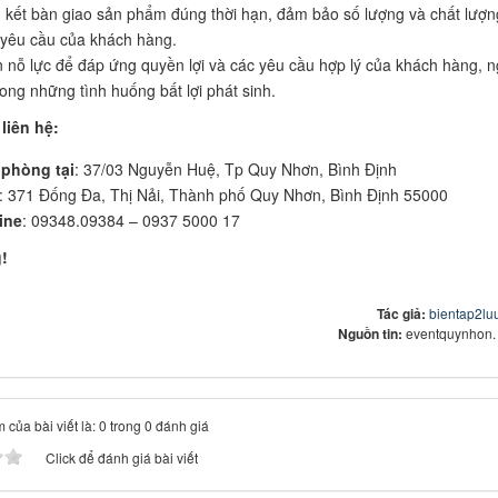
kết bàn giao sản phẩm đúng thời hạn, đảm bảo số lượng và chất lượn
yêu cầu của khách hàng.
 nỗ lực để đáp ứng quyền lợi và các yêu cầu hợp lý của khách hàng, 
rong những tình huống bất lợi phát sinh.
liên hệ:
 phòng tại
: 37/03 Nguyễn Huệ, Tp Quy Nhơn, Bình Định
: 371 Đống Đa, Thị Nải, Thành phố Quy Nhơn, Bình Định 55000
ine
: 09348.09384 – 0937 5000 17
!
Tác giả:
bientap2lu
Nguồn tin:
eventquynhon.
 của bài viết là: 0 trong 0 đánh giá
Click để đánh giá bài viết