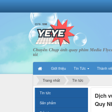
Chuyên Chụp ảnh quay phim Media Flycam 
tôi
Giới thiệu
Tin Tức
Thành vi
Trang nhất
Tin tức
Tin tức
Dịch v
Quy Nh
Sản phẩm