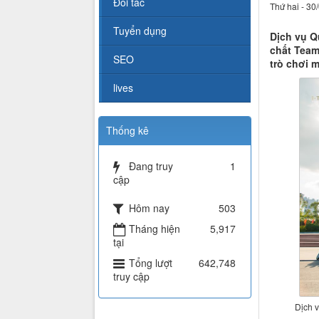
Đối tác
Thứ hai - 30
Tuyển dụng
Dịch vụ Q
chất Team
SEO
trò chơi m
lives
Thống kê
Đang truy
1
cập
Hôm nay
503
Tháng hiện
5,917
tại
Tổng lượt
642,748
truy cập
Dịch v