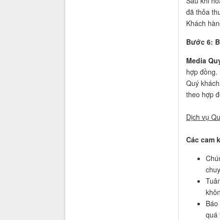
Sau khi ho
đã thỏa th
Khách hàng
Bước 6: B
Media Qu
hợp đồng.
Quý khách 
theo hợp đ
Dịch vụ Qu
Các cam k
Chún
chuy
Tuân
khôn
Báo 
quá 