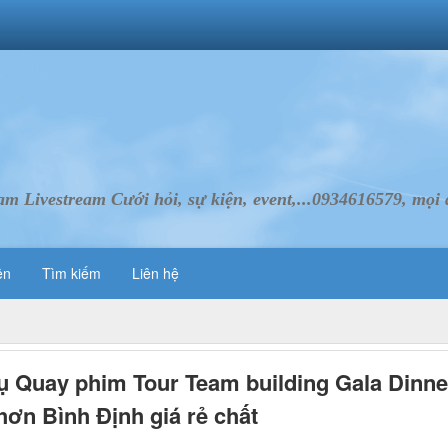
Livestream Cưới hỏi, sự kiện, event,...0934616579, mọi d
ên
Tìm kiếm
Liên hệ
ụ Quay phim Tour Team building Gala Dinne
ơn Bình Định giá rẻ chất