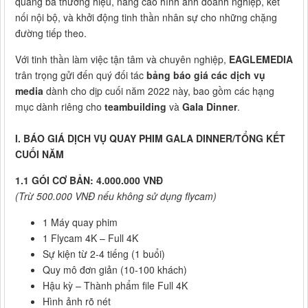
quảng bá thương hiệu, nâng cao hình ảnh doanh nghiệp, kết
nối nội bộ, và khởi động tinh thần nhân sự cho những chặng
đường tiếp theo.
Với tinh thần làm việc tận tâm và chuyên nghiệp,
EAGLEMEDIA
trân trọng gửi đến quý đối tác
bảng báo giá các dịch vụ
media
dành cho dịp cuối năm 2022 này, bao gồm các hạng
mục dành riêng cho
teambuilding
và
Gala Dinner
.
I. BÁO GIÁ DỊCH VỤ QUAY PHIM GALA DINNER/TỔNG KẾT
CUỐI NĂM
1.1 GÓI CƠ BẢN: 4.000.000 VNĐ
(Trừ 500.000 VNĐ nếu không sử dụng flycam)
1 Máy quay phim
1 Flycam 4K – Full 4K
Sự kiện từ 2-4 tiếng (1 buổi)
Quy mô đơn giản (10-100 khách)
Hậu kỳ – Thành phẩm file Full 4K
Hình ảnh rõ nét