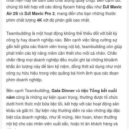
chúng tôi kết hợp với các dòng flycam hàng đầu như
DJI Mavic
Air 2S
và
DJI Mavic Pro 2
, mang đến cho bạn những thước
phim chất lượng
4K
với độ phân giải cao nhất.
Teambuilding là một hoạt động không thể thiếu đối với bất kỳ
công ty hay doanh nghiệp nào. Bên cạnh việc tăng cường sự
gắn kết giữa các thành viên trong nội bộ, teambuilding còn giúp
phát triển các kỹ năng mềm cần thiết cho mỗi cá nhân. Chắc
chắn rằng mọi doanh nghiệp đều muốn ghi lại những khoảnh
khắc ấn tượng này để làm kỷ niệm, đồng thời sử dụng như một
công cụ hữu hiệu trong việc quảng bá hình ảnh qua các đoạn
phim doanh nghiệp.
Bên cạnh Teambuilding,
Gala Dinner
và
tiệc Tổng kết cuối
năm
cũng là những sự kiện quan trọng, thường được tổ chức
dưới hình thức một bữa tiệc tối, kết hợp với các hoạt động sân
khấu và giải trí. Sự kiện này thường diễn ra vào những dịp đặc
biệt của doanh nghiệp, như lễ mừng, liên hoan, khen thưởng
nội bộ cho các nhân viên xuất sắc, hoặc tri ân khách hàng và