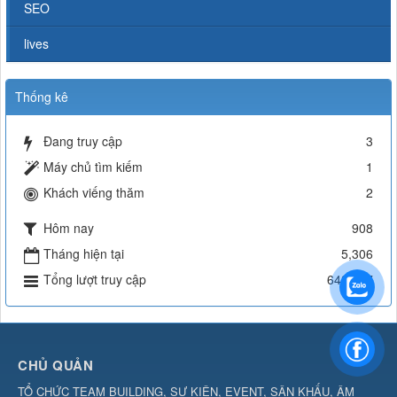
SEO
lives
Thống kê
Đang truy cập
3
Máy chủ tìm kiếm
1
Khách viếng thăm
2
Hôm nay
908
Tháng hiện tại
5,306
Tổng lượt truy cập
642,137
CHỦ QUẢN
TỔ CHỨC TEAM BUILDING, SỰ KIỆN, EVENT, SÂN KHẤU, ÂM