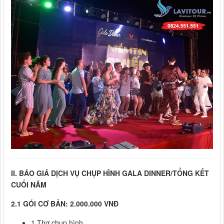
II. BÁO GIÁ DỊCH VỤ CHỤP HÌNH GALA DINNER/TỔNG KẾT
CUỐI NĂM
2.1 GÓI CƠ BẢN: 2.000.000 VNĐ
1 Thợ chụp hình