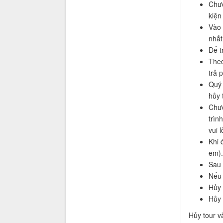
Chươ
kiện
Vào 
nhất
Để t
Theo
trả 
Quý 
hủy 
Chươ
trìn
vui 
Khi 
em).
Sau 
Nếu 
Hủy 
Hủy 
Hủy tour v