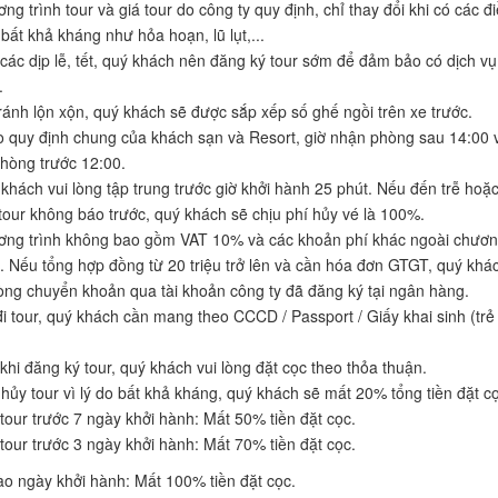
ng trình tour và giá tour do công ty quy định, chỉ thay đổi khi có các đ
 bất khả kháng như hỏa hoạn, lũ lụt,...
các dịp lễ, tết, quý khách nên đăng ký tour sớm để đảm bảo có dịch vụ 
.
ránh lộn xộn, quý khách sẽ được sắp xếp số ghế ngồi trên xe trước.
 quy định chung của khách sạn và Resort, giờ nhận phòng sau 14:00 
phòng trước 12:00.
khách vui lòng tập trung trước giờ khởi hành 25 phút. Nếu đến trễ hoặ
tour không báo trước, quý khách sẽ chịu phí hủy vé là 100%.
ng trình không bao gồm VAT 10% và các khoản phí khác ngoài chươ
h. Nếu tổng hợp đồng từ 20 triệu trở lên và cần hóa đơn GTGT, quý khá
lòng chuyển khoản qua tài khoản công ty đã đăng ký tại ngân hàng.
đi tour, quý khách cần mang theo CCCD / Passport / Giấy khai sinh (trẻ
khi đăng ký tour, quý khách vui lòng đặt cọc theo thỏa thuận.
hủy tour vì lý do bất khả kháng, quý khách sẽ mất 20% tổng tiền đặt cọ
tour trước 7 ngày khởi hành: Mất 50% tiền đặt cọc.
tour trước 3 ngày khởi hành: Mất 70% tiền đặt cọc.
ào ngày khởi hành: Mất 100% tiền đặt cọc.