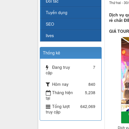
Đối tác
Thứ hai - 30
Tuyển dụng
Dịch vụ q
rẻ chất 
SEO
GIÁ TOUR
lives
Thống kê
Đang truy
7
cập
Hôm nay
840
Tháng hiện
5,238
tại
Tổng lượt
642,069
truy cập
Dịch v