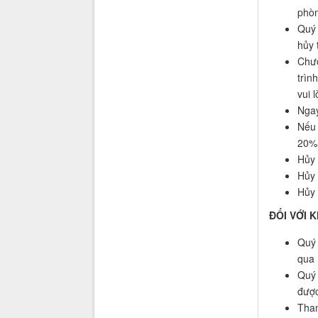
phòn
Quý 
hủy 
Chươ
trìn
vui 
Ngay
Nếu 
20% 
Hủy 
Hủy 
Hủy 
ĐỐI VỚI 
Quý 
qua 
Quý 
được
Than