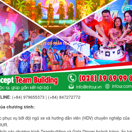
LINE
: (+84) 979655373 | (+84) 847272772
ủa chương trình:
 phục vụ bởi đội ngũ xe và hướng dẫn viên (HDV) chuyên nghiệp của
OUR.
hức các chương trình Teambuilding và Gala Dinner hoành tráng, ấn tư