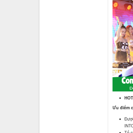
HOT
Ưu điểm c
Được
INT
Tổ c