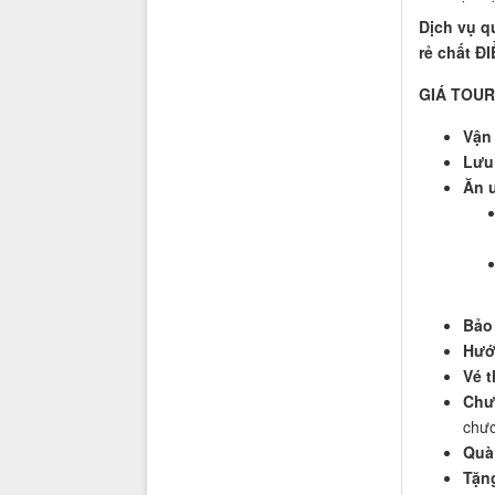
Dịch vụ q
rẻ chất 
GIÁ TOUR
Vận
Lưu 
Ăn 
Bảo
Hướ
Vé 
Chư
chươ
Quà
Tặn