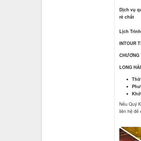
Dịch vụ q
rẻ chất
Lịch Trình
INTOUR T
CHƯƠNG T
LONG HẢI
Thời
Phư
Khở
Nếu Quý Kh
liên hệ để