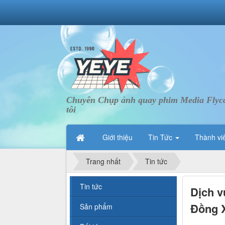
Chuyên Chụp ảnh quay phim Media Flycam 
tôi
Giới thiệu
Tin Tức
Thành vi
Trang nhất
Tin tức
Tin tức
Dịch v
Đồng X
Sản phẩm