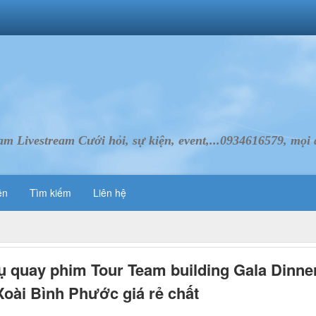
Livestream Cưới hỏi, sự kiện, event,...0934616579, mọi d
ên
Tìm kiếm
Liên hệ
ụ quay phim Tour Team building Gala Dinne
oài Bình Phước giá rẻ chất