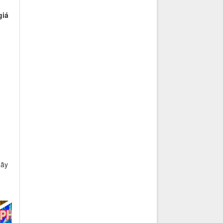
giá
hãy