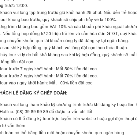
g trước 12:00.
khách vui lòng tập trung trước giờ khởi hành 25 phút. Nếu đến trễ hoặ
tour không báo trước, quý khách sẽ chịu phí hủy vé là 100%.
ng trình không bao gồm VAT 10% và các khoản phí khác ngoài chươ
h. Nếu tổng hợp đồng từ 20 triệu trở lên và cần hóa đơn GTGT, quý khá
lòng chuyển khoản qua tài khoản công ty đã đăng ký tại ngân hàng.
 sau khi ký hợp đồng, quý khách vui lòng đặt cọc theo thỏa thuận.
hủy tour vì lý do bất khả kháng sau khi ký hợp đồng, quý khách sẽ mất
tổng tiền đặt cọc.
tour trước 7 ngày khởi hành: Mất 50% tiền đặt cọc.
tour trước 3 ngày khởi hành: Mất 70% tiền đặt cọc.
tour vào ngày khởi hành: Mất 100% tiền đặt cọc.
KHÁCH LẺ ĐĂNG KÝ GHÉP ĐOÀN:
khách vui lòng tham khảo kỹ chương trình trước khi đăng ký hoặc liên 
Hotline: (08) 39 89 99 89 để được tư vấn chi tiết.
khách có thể đăng ký tour trực tuyến trên website hoặc gọi điện thoại 
 tư vấn thêm.
h toán có thể bằng tiền mặt hoặc chuyển khoản qua ngân hàng.