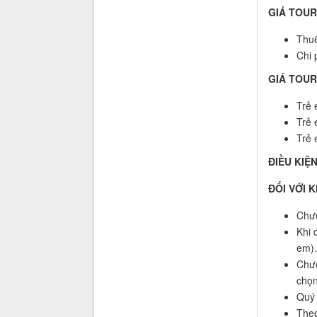
GIÁ TOU
Thuế
Chi 
GIÁ TOUR 
Trẻ 
Trẻ 
Trẻ 
ĐIỀU KIỆ
ĐỐI VỚI 
Chươ
Khi 
em).
Chươ
chọn
Quý 
Theo