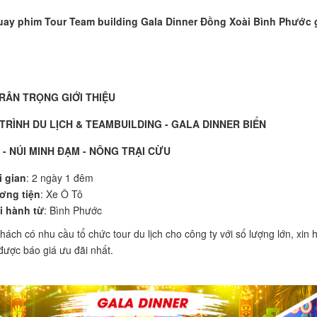
uay phim Tour Team building Gala Dinner Đồng Xoài Bình Phước 
RÂN TRỌNG GIỚI THIỆU
RÌNH DU LỊCH & TEAMBUILDING - GALA DINNER BIỂN
 - NÚI MINH ĐẠM - NÔNG TRẠI CỪU
 gian
: 2 ngày 1 đêm
ơng tiện
: Xe Ô Tô
i hành từ
: Bình Phước
ách có nhu cầu tổ chức tour du lịch cho công ty với số lượng lớn, xin 
 được báo giá ưu đãi nhất.