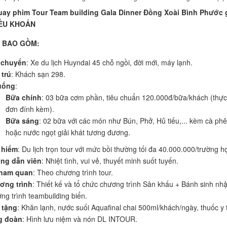
uay phim Tour Team building Gala Dinner Đồng Xoài Bình Phước 
ĐIỀU KHOẢN
 BAO GỒM:
 chuyển
: Xe du lịch Huyndai 45 chỗ ngồi, đời mới, máy lạnh.
trú
: Khách sạn 298.
uống
:
Bữa chính
: 03 bữa cơm phần, tiêu chuẩn 120.000đ/bữa/khách (thực
đơn đính kèm).
Bữa sáng
: 02 bữa với các món như Bún, Phở, Hủ tiếu,... kèm cà phê
hoặc nước ngọt giải khát tương đương.
 hiểm
: Du lịch trọn tour với mức bồi thường tối đa 40.000.000/trường h
ng dẫn viên
: Nhiệt tình, vui vẻ, thuyết minh suốt tuyến.
tham quan
: Theo chương trình tour.
ơng trình
: Thiết kế và tổ chức chương trình Sân khấu + Bánh sinh nhậ
ng trình teambuilding biển.
 tặng
: Khăn lạnh, nước suối Aquafinal chai 500ml/khách/ngày, thuốc y 
g đoàn
: Hình lưu niệm và nón DL INTOUR.