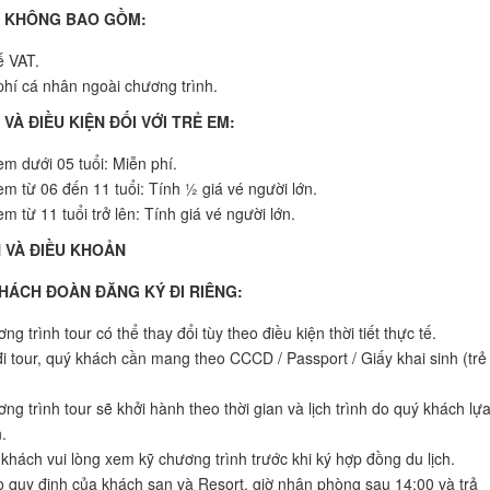
R KHÔNG BAO GỒM:
 VAT.
phí cá nhân ngoài chương trình.
VÀ ĐIỀU KIỆN ĐỐI VỚI TRẺ EM:
em dưới 05 tuổi: Miễn phí.
em từ 06 đến 11 tuổi: Tính ½ giá vé người lớn.
em từ 11 tuổi trở lên: Tính giá vé người lớn.
N VÀ ĐIỀU KHOẢN
KHÁCH ĐOÀN ĐĂNG KÝ ĐI RIÊNG:
ng trình tour có thể thay đổi tùy theo điều kiện thời tiết thực tế.
đi tour, quý khách cần mang theo CCCD / Passport / Giấy khai sinh (trẻ
ng trình tour sẽ khởi hành theo thời gian và lịch trình do quý khách lự
.
khách vui lòng xem kỹ chương trình trước khi ký hợp đồng du lịch.
 quy định của khách sạn và Resort, giờ nhận phòng sau 14:00 và trả