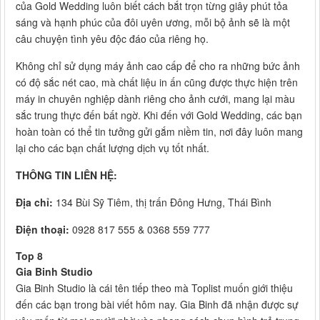
của Gold Wedding luôn biết cách bắt trọn từng giây phút tỏa
sáng và hạnh phúc của đôi uyên ương, mỗi bộ ảnh sẽ là một
câu chuyện tình yêu độc đáo của riêng họ.
Không chỉ sử dụng máy ảnh cao cấp để cho ra những bức ảnh
có độ sắc nét cao, mà chất liệu in ấn cũng được thực hiện trên
máy in chuyên nghiệp dành riêng cho ảnh cưới, mang lại màu
sắc trung thực đến bất ngờ. Khi đến với Gold Wedding, các bạn
hoàn toàn có thể tin tưởng gửi gắm niềm tin, nơi đây luôn mang
lại cho các bạn chất lượng dịch vụ tốt nhất.
THÔNG TIN LIÊN HỆ:
Địa chỉ:
134 Bùi Sỹ Tiêm, thị trấn Đông Hưng, Thái Bình
Điện thoại:
0928 817 555 & 0368 559 777
Top 8
Gia Binh Studio
Gia Binh Studio là cái tên tiếp theo mà Toplist muốn giới thiệu
đến các bạn trong bài viết hôm nay. Gia Binh đã nhận được sự