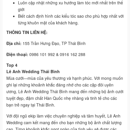
Luôn cập nhật những xu hướng làm tóc mới nhất trên thế
giới
Biết cách định hình các kiểu tóc sao cho phù hợp nhất với
từng khuôn mặt của khách hàng.
THÔNG TIN LIÊN HỆ:
Địa chỉ:
155 Trần Hưng Đạo, TP Thái Bình
Điện thoại:
0986 101 992 & 0916 162 288
Top 4
Lê Anh Wedding Thái Bình
Mùa cưới—mùa của yêu thương và hạnh phúc. Với mong muốn
ghi lại những khoảnh khắc đáng nhớ cho các cặp đôi uyên
ương, Lê Anh Wedding Thái Bình mang đến những bộ ảnh cưới
tuyệt đẹp, đậm chất Hàn Quốc nhẹ nhàng và tinh tế cho các
bạn trẻ ngay tại Thái Bình.
Với đội ngũ ekip làm việc chuyên nghiệp và tâm huyết, Lê Anh
Wedding cam kết mang đến cho bạn những bộ ảnh chất lượng
cao. Từng khoảnh khắc ngọt ngào của tình yêu sẽ được các