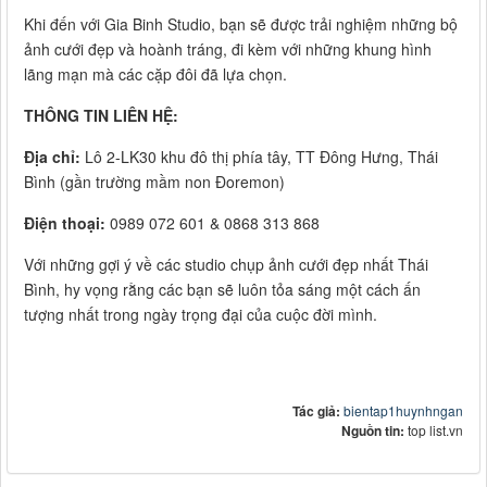
Khi đến với Gia Binh Studio, bạn sẽ được trải nghiệm những bộ
ảnh cưới đẹp và hoành tráng, đi kèm với những khung hình
lãng mạn mà các cặp đôi đã lựa chọn.
THÔNG TIN LIÊN HỆ:
Địa chỉ:
Lô 2-LK30 khu đô thị phía tây, TT Đông Hưng, Thái
Bình (gần trường mầm non Đoremon)
Điện thoại:
0989 072 601 & 0868 313 868
Với những gợi ý về các studio chụp ảnh cưới đẹp nhất Thái
Bình, hy vọng rằng các bạn sẽ luôn tỏa sáng một cách ấn
tượng nhất trong ngày trọng đại của cuộc đời mình.
Tác giả:
bientap1huynhngan
Nguồn tin:
top list.vn