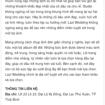
muốn cung cấp những dịch vụ tốt nhất và giúp bạn lưu giữ lại
những khoảnh khắc đẹp nhất của cô dâu và chú rể. Studio
không ngừng nỗ lực trong từng khung hình để mang lại sự hài
lòng cho các bạn. Hãy là những cô dâu xinh đẹp, cuốn hút với
cá tính riêng, luôn theo kịp xu hướng mới; Lazi Wedding không
ngừng sáng tạo để tạo nên những điểm nhấn tuyệt vời trong
mỗi bộ ảnh.
Mang phong cách chụp ảnh đơn giản nhưng ý nghĩa, bạn sẽ sở
hữu một bộ album để đời. Những bức ảnh được blend màu sinh
động, trẻ trung, trong sáng hoặc quyến rũ mê hoặc. Lối trang
điểm nhẹ nhàng, tự nhiên vẫn luôn là lựa chọn hàng đầu tại
đây, giúp cô dâu trẻ trung hơn vài tuổi. Bên cạnh đó, nơi đây
còn có bộ sưu tập áo cưới lộng lẫy để bạn thoải mái lựa chọn.
Lazi Wedding chính là địa chỉ tuyệt vời cho các bạn tham khảo
và lựa chọn.
THÔNG TIN LIÊN HỆ:
Địa chỉ:
LK 23 Lô 23, Đại Lộ Kỳ Đồng, Đại Lai, Phú Xuân, TP
Thái Bình