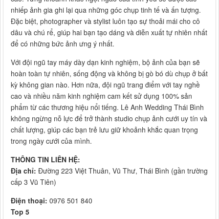
nhiếp ảnh gia ghi lại qua những góc chụp tinh tế và ấn tượng.
Đặc biệt, photographer và stylist luôn tạo sự thoải mái cho cô
dâu và chú rể, giúp hai bạn tạo dáng và diễn xuất tự nhiên nhất
để có những bức ảnh ưng ý nhất.
Với đội ngũ tay máy dày dạn kinh nghiệm, bộ ảnh của bạn sẽ
hoàn toàn tự nhiên, sống động và không bị gò bó dù chụp ở bất
kỳ không gian nào. Hơn nữa, đội ngũ trang điểm với tay nghề
cao và nhiều năm kinh nghiệm cam kết sử dụng 100% sản
phẩm từ các thương hiệu nổi tiếng. Lê Anh Wedding Thái Bình
không ngừng nỗ lực để trở thành studio chụp ảnh cưới uy tín và
chất lượng, giúp các bạn trẻ lưu giữ khoảnh khắc quan trọng
trong ngày cưới của mình.
THÔNG TIN LIÊN HỆ:
Địa chỉ:
Đường 223 Việt Thuân, Vũ Thư, Thái Bình (gần trường
cấp 3 Vũ Tiên)
Điện thoại:
0976 501 840
Top 5