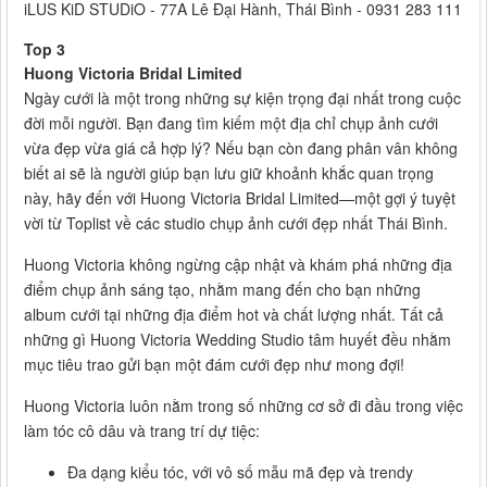
iLUS KiD STUDiO - 77A Lê Đại Hành, Thái Bình - 0931 283 111
Top 3
Huong Victoria Bridal Limited
Ngày cưới là một trong những sự kiện trọng đại nhất trong cuộc
đời mỗi người. Bạn đang tìm kiếm một địa chỉ chụp ảnh cưới
vừa đẹp vừa giá cả hợp lý? Nếu bạn còn đang phân vân không
biết ai sẽ là người giúp bạn lưu giữ khoảnh khắc quan trọng
này, hãy đến với Huong Victoria Bridal Limited—một gợi ý tuyệt
vời từ Toplist về các studio chụp ảnh cưới đẹp nhất Thái Bình.
Huong Victoria không ngừng cập nhật và khám phá những địa
điểm chụp ảnh sáng tạo, nhằm mang đến cho bạn những
album cưới tại những địa điểm hot và chất lượng nhất. Tất cả
những gì Huong Victoria Wedding Studio tâm huyết đều nhằm
mục tiêu trao gửi bạn một đám cưới đẹp như mong đợi!
Huong Victoria luôn nằm trong số những cơ sở đi đầu trong việc
làm tóc cô dâu và trang trí dự tiệc:
Đa dạng kiểu tóc, với vô số mẫu mã đẹp và trendy