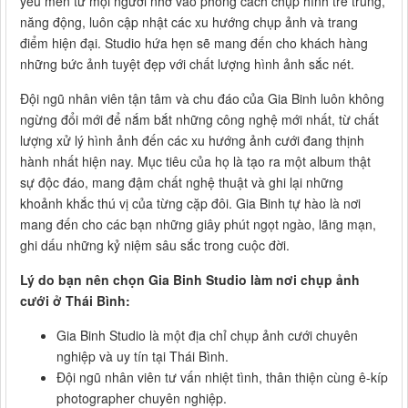
yêu mến từ mọi người nhờ vào phong cách chụp hình trẻ trung,
năng động, luôn cập nhật các xu hướng chụp ảnh và trang
điểm hiện đại. Studio hứa hẹn sẽ mang đến cho khách hàng
những bức ảnh tuyệt đẹp với chất lượng hình ảnh sắc nét.
Đội ngũ nhân viên tận tâm và chu đáo của Gia Binh luôn không
ngừng đổi mới để nắm bắt những công nghệ mới nhất, từ chất
lượng xử lý hình ảnh đến các xu hướng ảnh cưới đang thịnh
hành nhất hiện nay. Mục tiêu của họ là tạo ra một album thật
sự độc đáo, mang đậm chất nghệ thuật và ghi lại những
khoảnh khắc thú vị của từng cặp đôi. Gia Binh tự hào là nơi
mang đến cho các bạn những giây phút ngọt ngào, lãng mạn,
ghi dấu những kỷ niệm sâu sắc trong cuộc đời.
Lý do bạn nên chọn Gia Binh Studio làm nơi chụp ảnh
cưới ở Thái Bình:
Gia Binh Studio là một địa chỉ chụp ảnh cưới chuyên
nghiệp và uy tín tại Thái Bình.
Đội ngũ nhân viên tư vấn nhiệt tình, thân thiện cùng ê-kíp
photographer chuyên nghiệp.