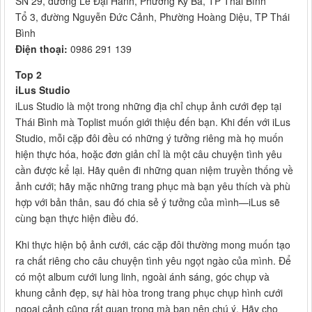
SN 29, đường Lê Đại Hành, Phường Kỳ Bá, TP Thái Bình
Tổ 3, đường Nguyễn Đức Cảnh, Phường Hoàng Diệu, TP Thái
Bình
Điện thoại:
0986 291 139
Top 2
iLus Studio
iLus Studio là một trong những địa chỉ chụp ảnh cưới đẹp tại
Thái Bình mà Toplist muốn giới thiệu đến bạn. Khi đến với iLus
Studio, mỗi cặp đôi đều có những ý tưởng riêng mà họ muốn
hiện thực hóa, hoặc đơn giản chỉ là một câu chuyện tình yêu
cần được kể lại. Hãy quên đi những quan niệm truyền thống về
ảnh cưới; hãy mặc những trang phục mà bạn yêu thích và phù
hợp với bản thân, sau đó chia sẻ ý tưởng của mình—iLus sẽ
cùng bạn thực hiện điều đó.
Khi thực hiện bộ ảnh cưới, các cặp đôi thường mong muốn tạo
ra chất riêng cho câu chuyện tình yêu ngọt ngào của mình. Để
có một album cưới lung linh, ngoài ánh sáng, góc chụp và
khung cảnh đẹp, sự hài hòa trong trang phục chụp hình cưới
ngoại cảnh cũng rất quan trọng mà bạn nên chú ý. Hãy cho