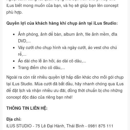
iLus biết mong muốn của bạn, và họ sẽ giúp bạn lên concept
phù hợp.
Quyền lợi của khách hàng khi chụp ảnh tại iLus Studio:
Ảnh phóng, ảnh để bàn, album ảnh, file ảnh mềm, đĩa
DVD,...
Váy cưới cho chụp hình và ngày cưới, áo vest cho chú
rể,...
Áo dài cho lễ ăn hỏi, áo dài cô dâu,...
Trang điểm cho cô dâu,...
Ngoài ra còn rất nhiều quyền lợi hấp dẫn khác cho mỗi gói chụp
tại iLus Studio. Mùa cưới đã bắt đầu, hãy nhanh chóng qua iLus
để đặt lịch và nhận nhiều ưu đãi, đồng thời chuẩn bị cho những
concept độc đáo của riêng bạn nhé!
THÔNG TIN LIÊN HỆ:
Địa chỉ:
iLUS STUDIO - 75 Lê Đại Hành, Thái Bình - 0981 875 111