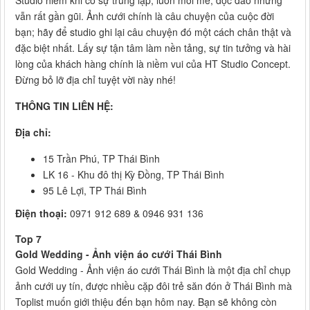
Studio hiếm khi có sự trùng lặp, luôn mới mẻ, độc đáo nhưng
vẫn rất gần gũi. Ảnh cưới chính là câu chuyện của cuộc đời
bạn; hãy để studio ghi lại câu chuyện đó một cách chân thật và
đặc biệt nhất. Lấy sự tận tâm làm nền tảng, sự tin tưởng và hài
lòng của khách hàng chính là niềm vui của HT Studio Concept.
Đừng bỏ lỡ địa chỉ tuyệt vời này nhé!
THÔNG TIN LIÊN HỆ:
Địa chỉ:
15 Trần Phú, TP Thái Bình
LK 16 - Khu đô thị Kỳ Đồng, TP Thái Bình
95 Lê Lợi, TP Thái Bình
Điện thoại:
0971 912 689 & 0946 931 136
Top 7
Gold Wedding - Ảnh viện áo cưới Thái Bình
Gold Wedding - Ảnh viện áo cưới Thái Bình là một địa chỉ chụp
ảnh cưới uy tín, được nhiều cặp đôi trẻ săn đón ở Thái Bình mà
Toplist muốn giới thiệu đến bạn hôm nay. Bạn sẽ không còn