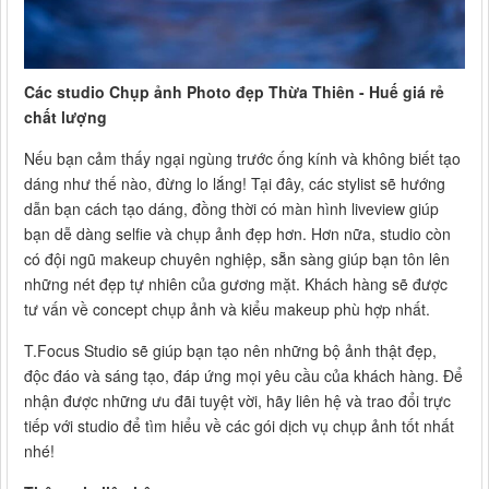
Các studio Chụp ảnh Photo đẹp Thừa Thiên - Huế giá rẻ
chất lượng
Nếu bạn cảm thấy ngại ngùng trước ống kính và không biết tạo
dáng như thế nào, đừng lo lắng! Tại đây, các stylist sẽ hướng
dẫn bạn cách tạo dáng, đồng thời có màn hình liveview giúp
bạn dễ dàng selfie và chụp ảnh đẹp hơn. Hơn nữa, studio còn
có đội ngũ makeup chuyên nghiệp, sẵn sàng giúp bạn tôn lên
những nét đẹp tự nhiên của gương mặt. Khách hàng sẽ được
tư vấn về concept chụp ảnh và kiểu makeup phù hợp nhất.
T.Focus Studio sẽ giúp bạn tạo nên những bộ ảnh thật đẹp,
độc đáo và sáng tạo, đáp ứng mọi yêu cầu của khách hàng. Để
nhận được những ưu đãi tuyệt vời, hãy liên hệ và trao đổi trực
tiếp với studio để tìm hiểu về các gói dịch vụ chụp ảnh tốt nhất
nhé!