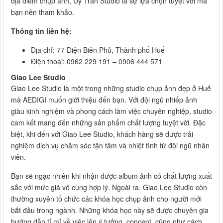
địa điểm chụp ảnh, Uy Trần Studio là sự lựa chọn tuyệt vời mà
bạn nên tham khảo.
Thông tin liên hệ:
Địa chỉ: 77 Điện Biên Phủ, Thành phố Huế
Điện thoại: 0962 229 191 – 0906 444 571
Giao Lee Studio
Giao Lee Studio là một trong những studio chụp ảnh đẹp ở Huế
mà AEDIGI muốn giới thiệu đến bạn. Với đội ngũ nhiếp ảnh
giàu kinh nghiệm và phong cách làm việc chuyên nghiệp, studio
cam kết mang đến những sản phẩm chất lượng tuyệt vời. Đặc
biệt, khi đến với Giao Lee Studio, khách hàng sẽ được trải
nghiệm dịch vụ chăm sóc tận tâm và nhiệt tình từ đội ngũ nhân
viên.
Bạn sẽ ngạc nhiên khi nhận được album ảnh có chất lượng xuất
sắc với mức giá vô cùng hợp lý. Ngoài ra, Giao Lee Studio còn
thường xuyên tổ chức các khóa học chụp ảnh cho người mới
bắt đầu trong ngành. Những khóa học này sẽ được chuyên gia
hướng dẫn tỉ mỉ về việc lên ý tưởng, concept, cũng như cách