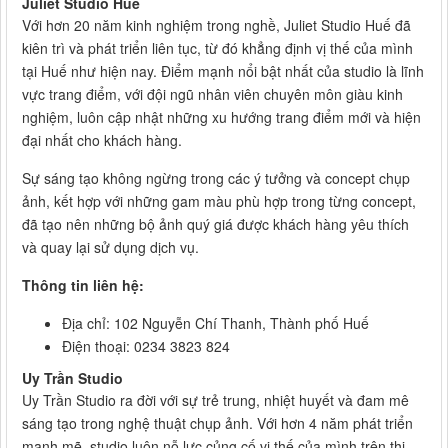
Juliet Studio Huế
Với hơn 20 năm kinh nghiệm trong nghề, Juliet Studio Huế đã
kiên trì và phát triển liên tục, từ đó khẳng định vị thế của mình
tại Huế như hiện nay. Điểm mạnh nổi bật nhất của studio là lĩnh
vực trang điểm, với đội ngũ nhân viên chuyên môn giàu kinh
nghiệm, luôn cập nhật những xu hướng trang điểm mới và hiện
đại nhất cho khách hàng.
Sự sáng tạo không ngừng trong các ý tưởng và concept chụp
ảnh, kết hợp với những gam màu phù hợp trong từng concept,
đã tạo nên những bộ ảnh quý giá được khách hàng yêu thích
và quay lại sử dụng dịch vụ.
Thông tin liên hệ:
Địa chỉ: 102 Nguyễn Chí Thanh, Thành phố Huế
Điện thoại: 0234 3823 824
Uy Trần Studio
Uy Trần Studio ra đời với sự trẻ trung, nhiệt huyết và đam mê
sáng tạo trong nghệ thuật chụp ảnh. Với hơn 4 năm phát triển
mạnh mẽ, studio luôn nỗ lực củng cố vị thế của mình trên thị