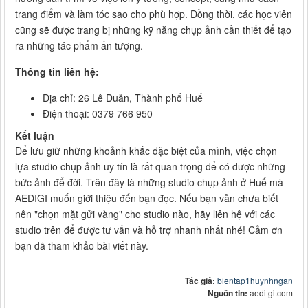
trang điểm và làm tóc sao cho phù hợp. Đồng thời, các học viên
cũng sẽ được trang bị những kỹ năng chụp ảnh cần thiết để tạo
ra những tác phẩm ấn tượng.
Thông tin liên hệ:
Địa chỉ: 26 Lê Duẫn, Thành phố Huế
Điện thoại: 0379 766 950
Kết luận
Để lưu giữ những khoảnh khắc đặc biệt của mình, việc chọn
lựa studio chụp ảnh uy tín là rất quan trọng để có được những
bức ảnh để đời. Trên đây là những studio chụp ảnh ở Huế mà
AEDIGI muốn giới thiệu đến bạn đọc. Nếu bạn vẫn chưa biết
nên "chọn mặt gửi vàng" cho studio nào, hãy liên hệ với các
studio trên để được tư vấn và hỗ trợ nhanh nhất nhé! Cảm ơn
bạn đã tham khảo bài viết này.
Tác giả:
bientap1huynhngan
Nguồn tin:
aedi gi.com