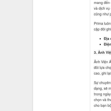
mang đến c
và dịch vụ
cũng như p
Prima luôn
cặp đôi gh
Địa 
Điện
3. Ảnh Vi
Ảnh Viện Á
đôi lựa ch
cao, ghi l
Sự chuyên 
dạng, sẽ 
trong ngày 
chọn và th
cho bạn bộ