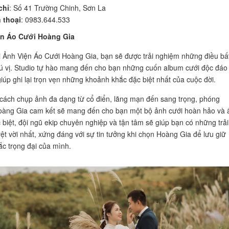
chỉ
: Số 41 Trường Chinh, Sơn La
 thoại
: 0983.644.533
ện Áo Cưới Hoàng Gia
i Ảnh Viện Áo Cưới Hoàng Gia, bạn sẽ được trải nghiệm những điều bấ
ú vị. Studio tự hào mang đến cho bạn những cuốn album cưới độc đáo
giúp ghi lại trọn vẹn những khoảnh khắc đặc biệt nhất của cuộc đời.
cách chụp ảnh đa dạng từ cổ điển, lãng mạn đến sang trọng, phóng
oàng Gia cam kết sẽ mang đến cho bạn một bộ ảnh cưới hoàn hảo và 
 biệt, đội ngũ ekip chuyên nghiệp và tận tâm sẽ giúp bạn có những trải
ệt vời nhất, xứng đáng với sự tin tưởng khi chọn Hoàng Gia để lưu giữ
c trọng đại của mình.