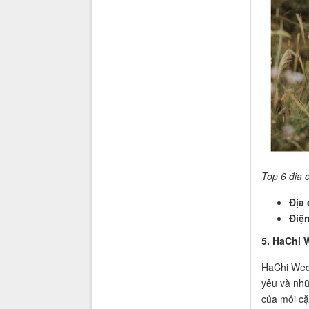
Top 6 địa 
Địa 
Điện
5. HaChi 
HaChi Wedd
yêu và nhữ
của mỗi cặ