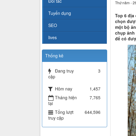
Đối tác
Thứ năm - 2
Tuyển dụng
Top 6 địa
chọn được
SEO
một bộ ản
chụp ảnh 
lives
để có đượ
Thống kê
Đang truy
3
cập
Hôm nay
1,457
Tháng hiện
7,765
tại
Tổng lượt
644,596
truy cập