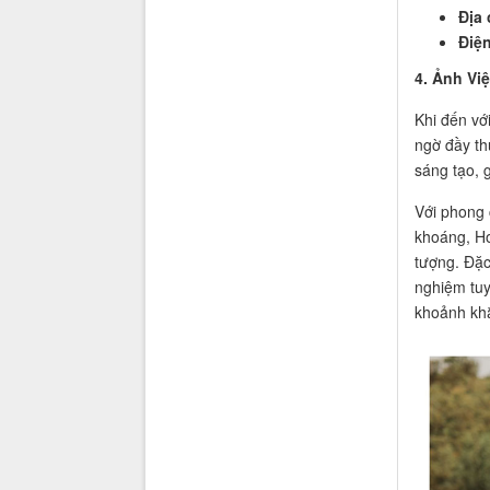
Địa 
Điện
4. Ảnh Vi
Khi đến vớ
ngờ đầy th
sáng tạo, 
Với phong 
khoáng, H
tượng. Đặc
nghiệm tuy
khoảnh khắ