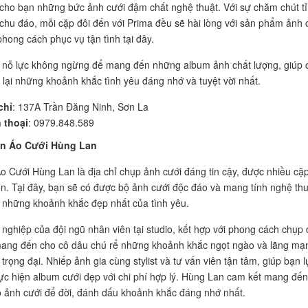
ho bạn những bức ảnh cưới đậm chất nghệ thuật. Với sự chăm chút tỉ
 chu đáo, mỗi cặp đôi đến với Prima đều sẽ hài lòng với sản phẩm ảnh 
hong cách phục vụ tận tình tại đây.
 nỗ lực không ngừng để mang đến những album ảnh chất lượng, giúp 
i lại những khoảnh khắc tình yêu đáng nhớ và tuyệt vời nhất.
chỉ
: 137A Trần Đăng Ninh, Sơn La
 thoại
: 0979.848.589
ện Áo Cưới Hùng Lan
o Cưới Hùng Lan là địa chỉ chụp ảnh cưới đáng tin cậy, được nhiều cặ
ọn. Tại đây, bạn sẽ có được bộ ảnh cưới độc đáo và mang tính nghệ thu
ại những khoảnh khắc đẹp nhất của tình yêu.
nghiệp của đội ngũ nhân viên tại studio, kết hợp với phong cách chụp 
mang đến cho cô dâu chú rể những khoảnh khắc ngọt ngào và lãng mạ
trọng đại. Nhiếp ảnh gia cùng stylist và tư vấn viên tận tâm, giúp bạn 
ực hiện album cưới đẹp với chi phí hợp lý. Hùng Lan cam kết mang đến
 ảnh cưới để đời, đánh dấu khoảnh khắc đáng nhớ nhất.