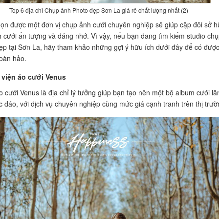
Top 6 địa chỉ Chụp ảnh Photo đẹp Sơn La giá rẻ chất lượng nhất (2)
họn được một đơn vị chụp ảnh cưới chuyên nghiệp sẽ giúp cặp đôi sở 
 cưới ấn tượng và đáng nhớ. Vì vậy, nếu bạn đang tìm kiếm studio chụ
ẹp tại Sơn La, hãy tham khảo những gợi ý hữu ích dưới đây để có đượ
oàn hảo.
 viện áo cưới Venus
o cưới Venus là địa chỉ lý tưởng giúp bạn tạo nên một bộ album cưới lã
 đáo, với dịch vụ chuyên nghiệp cùng mức giá cạnh tranh trên thị trườ