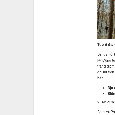
Top 6 địa
Venus nổi 
kỹ lưỡng t
trang điểm
ghi lại tr
bạn.
Địa 
Điện
2. Áo cướ
Áo cưới Pr