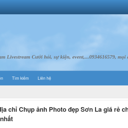
Livestream Cưới hỏi, sự kiện, event,...0934616579, mọi d
ên
Tìm kiếm
Liên hệ
địa chỉ Chụp ảnh Photo đẹp Sơn La giá rẻ c
nhất