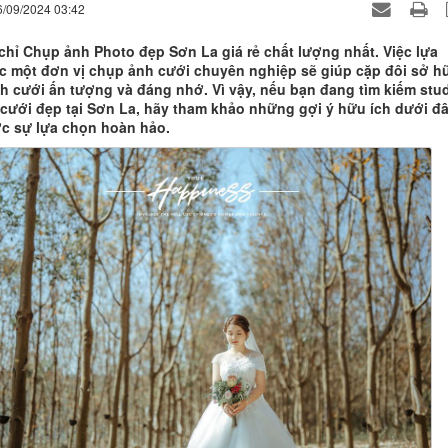
6/09/2024 03:42
 chỉ Chụp ảnh Photo đẹp Sơn La giá rẻ chất lượng nhất. Việc lựa
 một đơn vị chụp ảnh cưới chuyên nghiệp sẽ giúp cặp đôi sở h
h cưới ấn tượng và đáng nhớ. Vì vậy, nếu bạn đang tìm kiếm stu
cưới đẹp tại Sơn La, hãy tham khảo những gợi ý hữu ích dưới đ
c sự lựa chọn hoàn hảo.