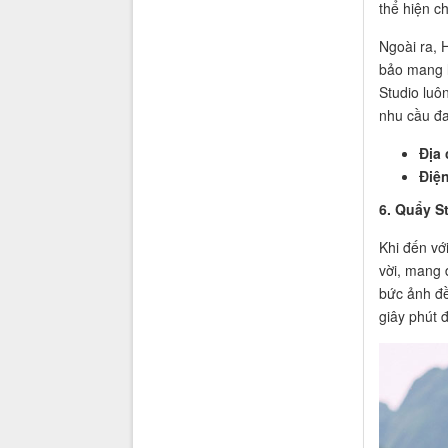
thể hiện c
Ngoài ra, 
bảo mang lạ
Studio luô
nhu cầu đ
Địa 
Điện
6. Quẩy S
Khi đến vớ
vời, mang 
bức ảnh đề
giây phút 