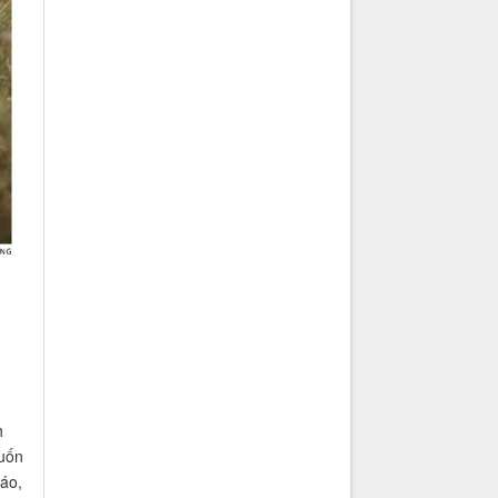
h
muốn
áo,