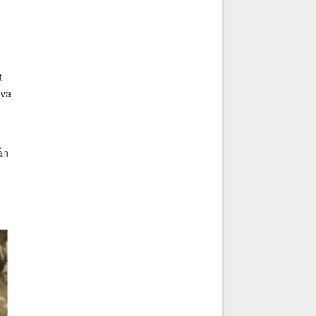
t
 và
ấn