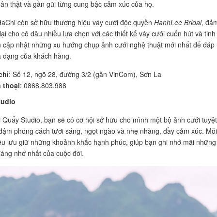
hân thật và gần gũi từng cung bậc cảm xúc của họ.
HaChi còn sở hữu thương hiệu váy cưới độc quyền
HanhLee Bridal
, đả
i cho cô dâu nhiều lựa chọn với các thiết kế váy cưới cuốn hút và tinh 
n cập nhật những xu hướng chụp ảnh cưới nghệ thuật mới nhất để đáp
a dạng của khách hàng.
chỉ
: Số 12, ngõ 28, đường 3/2 (gần VinCom), Sơn La
 thoại
: 0868.803.988
tudio
i Quẩy Studio, bạn sẽ có cơ hội sở hữu cho mình một bộ ảnh cưới tuyệt
đậm phong cách tươi sáng, ngọt ngào và nhẹ nhàng, đầy cảm xúc. Mỗi
u lưu giữ những khoảnh khắc hạnh phúc, giúp bạn ghi nhớ mãi những
đáng nhớ nhất của cuộc đời.