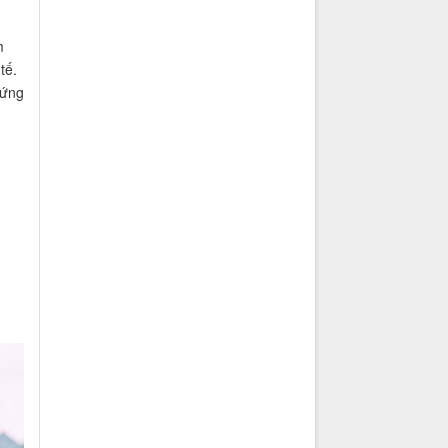
m
tế.
 ứng