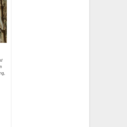
tư
ên
ng,