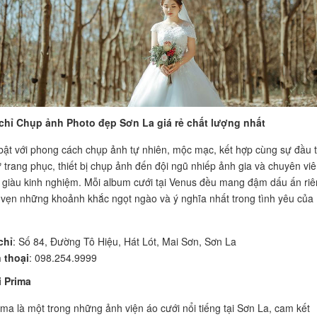
 chỉ Chụp ảnh Photo đẹp Sơn La giá rẻ chất lượng nhất
bật với phong cách chụp ảnh tự nhiên, mộc mạc, kết hợp cùng sự đầu 
ừ trang phục, thiết bị chụp ảnh đến đội ngũ nhiếp ảnh gia và chuyên vi
 giàu kinh nghiệm. Mỗi album cưới tại Venus đều mang đậm dấu ấn riê
ọn vẹn những khoảnh khắc ngọt ngào và ý nghĩa nhất trong tình yêu của
chỉ
: Số 84, Đường Tô Hiệu, Hát Lót, Mai Sơn, Sơn La
 thoại
: 098.254.9999
i Prima
ima là một trong những ảnh viện áo cưới nổi tiếng tại Sơn La, cam kết