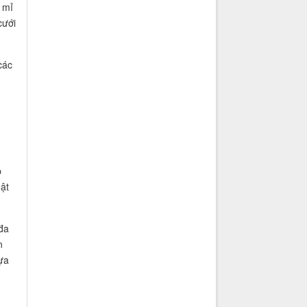
 mỉ
cưới
các
p
ật
đa
n
lựa