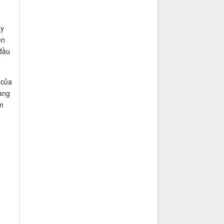
ày
ện
đầu
 của
mang
m