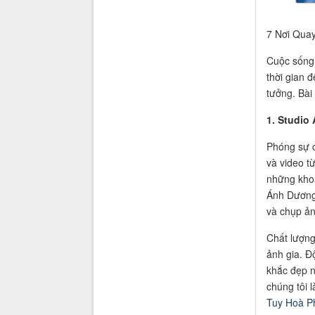
7 Nơi Quay
Cuộc sống 
thời gian 
tưởng. Bài
1. Studio
Phóng sự c
và video t
những khoả
Ánh Dương 
và chụp ản
Chất lượng
ảnh gia. Đ
khắc đẹp n
chúng tôi 
Tuy Hoà P