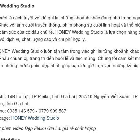
 Wedding Studio
ưới là cách tuyệt vời để ghi lại những khoảnh khắc đáng nhớ trong ng
 Khác với ảnh cưới truyền thống, phim phóng sự cưới linh hoạt và thể hi
cảm xúc của cô dâu chú rể. HONEY Wedding Studio là lựa chọn hàng 
 với dịch vụ chất lượng cao và chi phí hợp lý.
NEY Wedding Studio luôn tận tâm trong việc ghi lại từng khoảnh khắc
ừ khâu chuẩn bị, trang trí đến buổi lễ và tiệc mừng. Chúng tôi cam kết 
n những thước phim đẹp nhất, giúp bạn lưu giữ trọn vẹn những kỷ niệ
chỉ: 14B Lê Lợi, TP Pleiku, tỉnh Gia Lai | 257/10 Nguyễn Viết Xuân, TP
ku, tỉnh Gia Lai
ine: 0935 146 579 - 0779 909 567
page:
HONEY Wedding Studio
 phim video Đẹp Pleiku Gia Lai giá rẻ chất lượng
t Wedding