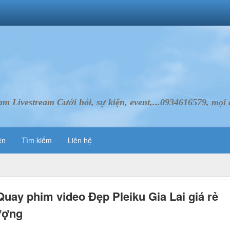
Livestream Cưới hỏi, sự kiện, event,...0934616579, mọi d
ên
Tìm kiếm
Liên hệ
Quay phim video Đẹp Pleiku Gia Lai giá rẻ
ượng