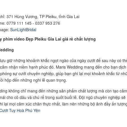
chỉ: 371 Hùng Vương, TP Pleiku, tỉnh Gia Lai
ine: 0779 111 145 - 0337 953 276
page:
SunLightBridal
y phim video Đẹp Pleiku Gia Lai giá rẻ chất lượng
Wedding
ưu giữ những khoảnh khắc ngọt ngào của ngày cưới để sau này có th
à cảm nhận niềm hạnh phúc đó. Maris Wedding mang đến cho bạn dịch
phóng sự cưới chuyên nghiệp, giúp bạn ghi lại mọi khoảnh khắc từ nh
hồi hộp đến những nghi lễ quan trọng.
ding không chỉ mang đến những sản phẩm chất lượng mà còn tạo cả
 mái cho cô dâu và chú rể trong suốt buổi lễ. Đội ngũ chuyên nghiệp sẽ
i lại mọi cảm xúc chân thực nhất, làm nên những bộ ảnh đầy ấn tượng
Cưới Tuy Hoà Phú Yên