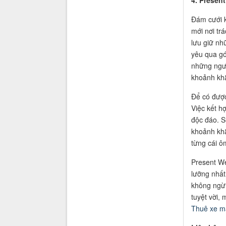
Đám cưới k
mới nơi tr
lưu giữ nh
yêu qua gó
những ngườ
khoảnh khắ
Để có được
Việc kết h
độc đáo. S
khoảnh khắ
từng cái ô
Present W
lưỡng nhất,
không ngừn
tuyệt vời,
Thuê xe m