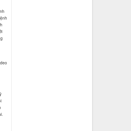
ình
mệnh
nh
ởi
ng
ideo
ỹ
i
m
i.