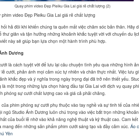
Quay phim video Đẹp Pleiku Gia Lai giá rẻ chất lượng (2)
 phim video Đẹp Pleiku Gia Lai giá rẻ chất lượng
hối hả đôi khi khiến chúng ta quên mất việc chăm sóc bản thân. Hãy 
để thư giãn và tận hưởng những khoảnh khắc tuyệt vời với chuyến du lịch
 viết này sẽ giúp bạn lựa chọn một hành trình phù hợp.
 Ánh Dương
ưới là cách tuyệt vời để lưu lại câu chuyện tình yêu qua những hình ả
ừ lễ cưới, phản ánh mọi cảm xúc tự nhiên và chân thực nhất. Việc lưu g
nh khắc đẹp và ý nghĩa trong ngày trọng đại đã trở nên thiết yếu. Stu
là một trong những lựa chọn hàng đầu tại Gia Lai với dịch vụ quay ph
h phóng sự cưới chất lượng cao và giá cả phải chăng.
 của phim phóng sự cưới phụ thuộc vào tay nghề và sự tinh tế của nhi
ội ngũ Studio Ánh Dương luôn chú trọng vào việc bắt trọn những khoản
hất của buổi lễ nhờ vào khả năng nghệ thuật và kỹ thuật cao. Cam kết
là mang đến những sản phẩm phim cưới sáng tạo và đầy cảm xúc.
Áo c
hú Yên