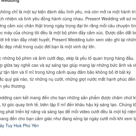
hông chỉ là một sự kiện đánh dấu tình yêu, mà còn mở ra một hành tr
ách nhiệm và tình yêu đồng hành cùng nhau. Present Wedding với sứ 
ững cảm xúc chân thật trong ngày trọng đại tin rằng mỗi câu chuyện tì
c máy của chúng tôi đều là một bộ phim đầy cảm xúc. Được dẫn dắt b
i trẻ tràn đầy nhiệt huyết, Present Wedding luôn xem việc ghi lại nhữ
c đẹp nhất trong cuộc đời bạn là một vinh dự lớn.
 những bộ phim và ảnh cưới đẹp, ekip là yếu tố quan trọng hàng đầu.
ợp giữa tay nghề cao và sự sáng tạo giúp mang lại những bức ảnh và v
ự tận tâm và tỉ mỉ trong từng cảnh quay đảm bảo không bỏ lỡ bất kỳ
c quý giá nào, từ những nụ cười, những giọt nước mắt hạnh phúc đến
m yêu thương.
edding cam kết mang đến cho bạn những sản phẩm được chăm chút k
 từ góc quay tinh tế, biên tập tỉ mỉ đến khâu hậu kỳ sáng tạo. Chúng tô
g phát triển kỹ năng và sáng tạo để mỗi video cưới đều là một kỷ niệ
 mang đến cho bạn cảm giác như đang sống lại ngày cưới mỗi khi xem lạ
áy Tuy Hoà Phú Yên