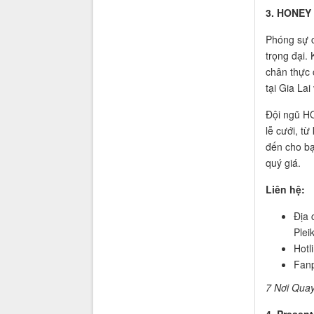
3. HONEY
Phóng sự c
trọng đại.
chân thực 
tại Gia Lai
Đội ngũ HO
lễ cưới, t
đến cho bạ
quý giá.
Liên hệ:
Địa 
Plei
Hotl
Fan
7 Nơi Quay
4. Presen