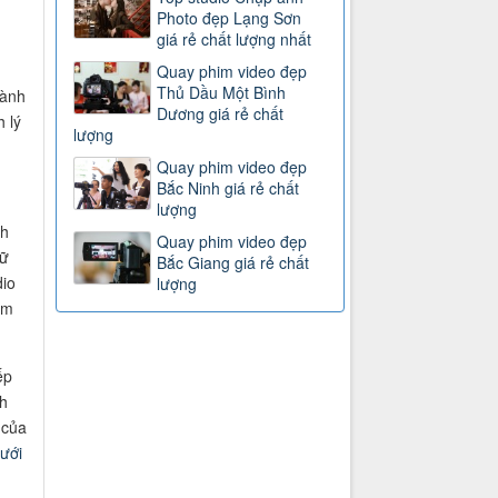
Photo đẹp Lạng Sơn
giá rẻ chất lượng nhất
Quay phim video đẹp
Thủ Dầu Một Bình
dành
Dương giá rẻ chất
 lý
lượng
Quay phim video đẹp
Bắc Ninh giá rẻ chất
lượng
nh
Quay phim video đẹp
iữ
Bắc Giang giá rẻ chất
dio
lượng
im
ếp
h
 của
ưới