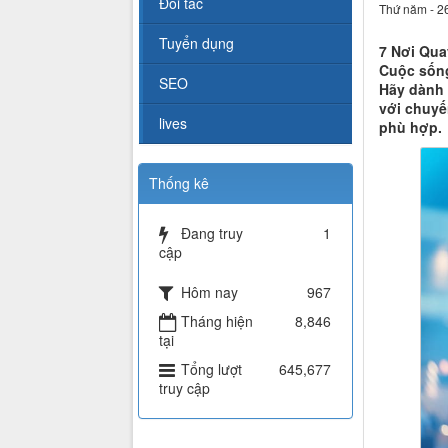
Đối tác
Thứ năm - 2
Tuyển dụng
7 Nơi Qua
Cuộc sống
SEO
Hãy dành 
với chuyến
lives
phù hợp.
Thống kê
Đang truy
1
cập
Hôm nay
967
Tháng hiện
8,846
tại
Tổng lượt
645,677
truy cập