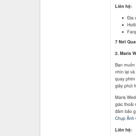
Liên hệ:
Địa 
Hotl
Fan
7 Nơi Qua
2. Maris 
Bạn muốn l
nhìn lại v
quay phim 
giây phút 
Maris Wed
giác thoải
đảm bảo gh
Chụp Ảnh 
Liên hệ: