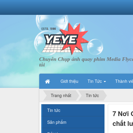
Chuyên Chụp ảnh quay phim Media Flycam 
tôi
Giới thiệu
Tin Tức
Thành vi
Trang nhất
Tin tức
Tin tức
7 Nơi 
chất l
Sản phẩm