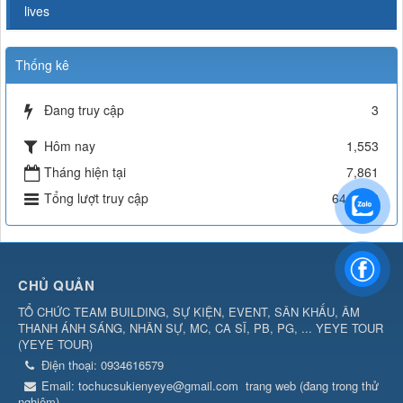
lives
Thống kê
Đang truy cập
3
Hôm nay
1,553
Tháng hiện tại
7,861
Tổng lượt truy cập
644,692
CHỦ QUẢN
TỔ CHỨC TEAM BUILDING, SỰ KIỆN, EVENT, SÂN KHẤU, ÂM
THANH ÁNH SÁNG, NHÂN SỰ, MC, CA SĨ, PB, PG, ... YEYE TOUR
(
YEYE TOUR
)
Điện thoại:
0934616579
Email:
tochucsukienyeye@gmail.com
trang web (đang trong thử
nghiệm)