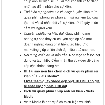
chụp ảnh sự kiện sẽ lưu lại mọi khoảnh khắc đáng
nhớ, tạo điểm nhấn cho sự kiện.
Thể hiện sự nghiêm túc và nhiệt huyết:
Hình thức
quay phim phóng sự phản ánh sự nghiêm túc của
tập thể và cá nhân đối với sự kiện, từ đó gây thiện
cảm với người xem.
Chuyên nghiệp và hiện đại:
Quay phim dạng
phóng sự cho thấy sự chuyên nghiệp của một
doanh nghiệp đang phát triển, tạo hiệu ứng
marketing giúp chiến dịch đạt hiệu quả cao hơn.
Nội dung chắt lọc và hấp dẫn:
Nhờ việc chắt lọc nội
dung và tạo nhiều điểm nhấn thú vị, video dễ dàng
tiếp cận khách hàng hơn.
III. Tại sao nên lựa chọn dịch vụ quay phim sự
kiện của Viets Media?
Livestream quay video đẹp Việt Trì Phú Thọ giá
rẻ chất lượng nhiều ưu đã
i
Dịch vụ quay phim chụp ảnh sự kiện - Viets
Media
Viets Media là đơn vị tổ chức sự kiện với nhiều