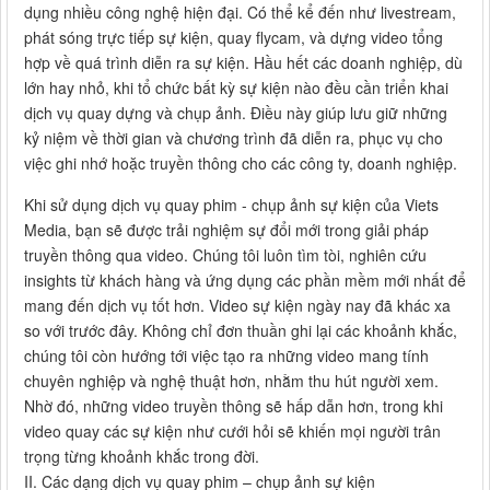
dụng nhiều công nghệ hiện đại. Có thể kể đến như livestream,
phát sóng trực tiếp sự kiện, quay flycam, và dựng video tổng
hợp về quá trình diễn ra sự kiện. Hầu hết các doanh nghiệp, dù
lớn hay nhỏ, khi tổ chức bất kỳ sự kiện nào đều cần triển khai
dịch vụ quay dựng và chụp ảnh. Điều này giúp lưu giữ những
kỷ niệm về thời gian và chương trình đã diễn ra, phục vụ cho
việc ghi nhớ hoặc truyền thông cho các công ty, doanh nghiệp.
Khi sử dụng dịch vụ quay phim - chụp ảnh sự kiện của Viets
Media, bạn sẽ được trải nghiệm sự đổi mới trong giải pháp
truyền thông qua video. Chúng tôi luôn tìm tòi, nghiên cứu
insights từ khách hàng và ứng dụng các phần mềm mới nhất để
mang đến dịch vụ tốt hơn. Video sự kiện ngày nay đã khác xa
so với trước đây. Không chỉ đơn thuần ghi lại các khoảnh khắc,
chúng tôi còn hướng tới việc tạo ra những video mang tính
chuyên nghiệp và nghệ thuật hơn, nhằm thu hút người xem.
Nhờ đó, những video truyền thông sẽ hấp dẫn hơn, trong khi
video quay các sự kiện như cưới hỏi sẽ khiến mọi người trân
trọng từng khoảnh khắc trong đời.
II. Các dạng dịch vụ quay phim – chụp ảnh sự kiện