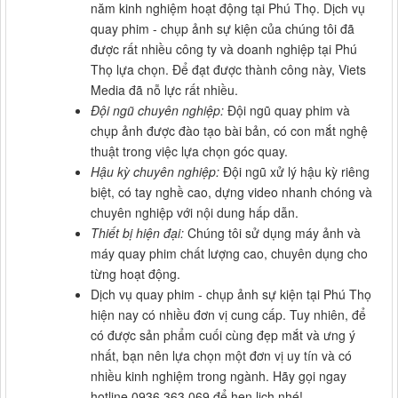
năm kinh nghiệm hoạt động tại Phú Thọ. Dịch vụ
quay phim - chụp ảnh sự kiện của chúng tôi đã
được rất nhiều công ty và doanh nghiệp tại Phú
Thọ lựa chọn. Để đạt được thành công này, Viets
Media đã nỗ lực rất nhiều.
Đội ngũ chuyên nghiệp:
Đội ngũ quay phim và
chụp ảnh được đào tạo bài bản, có con mắt nghệ
thuật trong việc lựa chọn góc quay.
Hậu kỳ chuyên nghiệp:
Đội ngũ xử lý hậu kỳ riêng
biệt, có tay nghề cao, dựng video nhanh chóng và
chuyên nghiệp với nội dung hấp dẫn.
Thiết bị hiện đại:
Chúng tôi sử dụng máy ảnh và
máy quay phim chất lượng cao, chuyên dụng cho
từng hoạt động.
Dịch vụ quay phim - chụp ảnh sự kiện tại Phú Thọ
hiện nay có nhiều đơn vị cung cấp. Tuy nhiên, để
có được sản phẩm cuối cùng đẹp mắt và ưng ý
nhất, bạn nên lựa chọn một đơn vị uy tín và có
nhiều kinh nghiệm trong ngành. Hãy gọi ngay
hotline 0936 363 069 để hẹn lịch nhé!