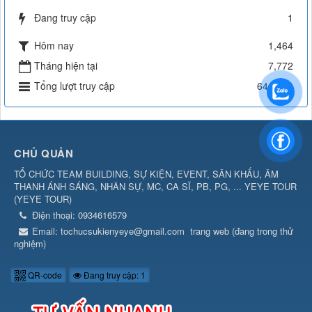
Đang truy cập
1
Hôm nay
1,464
Tháng hiện tại
7,772
Tổng lượt truy cập
644,603
CHỦ QUẢN
TỔ CHỨC TEAM BUILDING, SỰ KIỆN, EVENT, SÂN KHẤU, ÂM
THANH ÁNH SÁNG, NHÂN SỰ, MC, CA SĨ, PB, PG, ... YEYE TOUR
(
YEYE TOUR
)
Điện thoại:
0934616579
Email:
tochucsukienyeye@gmail.com
trang web (đang trong thử
nghiệm)
QR-code
Đang truy cập: 1