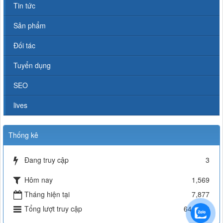
Tin tức
Sản phẩm
Đối tác
Tuyển dụng
SEO
lives
Thống kê
Đang truy cập
3
Hôm nay
1,569
Tháng hiện tại
7,877
Tổng lượt truy cập
644,708