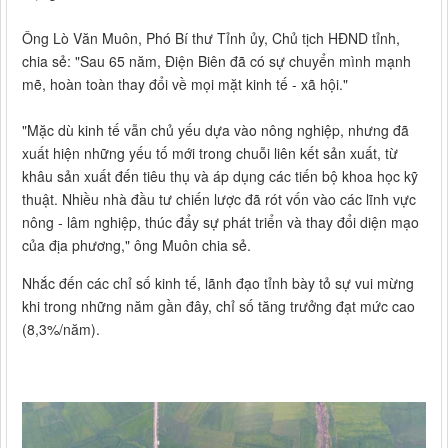
Ông Lò Văn Muôn, Phó Bí thư Tỉnh ủy, Chủ tịch HĐND tỉnh,
chia sẻ: "Sau 65 năm, Điện Biên đã có sự chuyển mình mạnh
mẽ, hoàn toàn thay đổi về mọi mặt kinh tế - xã hội."
"Mặc dù kinh tế vẫn chủ yếu dựa vào nông nghiệp, nhưng đã
xuất hiện những yếu tố mới trong chuỗi liên kết sản xuất, từ
khâu sản xuất đến tiêu thụ và áp dụng các tiến bộ khoa học kỹ
thuật. Nhiều nhà đầu tư chiến lược đã rót vốn vào các lĩnh vực
nông - lâm nghiệp, thúc đẩy sự phát triển và thay đổi diện mạo
của địa phương," ông Muôn chia sẻ.
Nhắc đến các chỉ số kinh tế, lãnh đạo tỉnh bày tỏ sự vui mừng
khi trong những năm gần đây, chỉ số tăng trưởng đạt mức cao
(8,3%/năm).