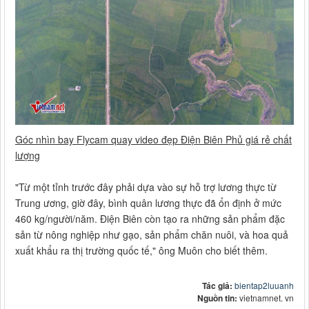
Góc nhìn bay Flycam quay video đẹp Điện Biên Phủ giá rẻ chất
lượng
"Từ một tỉnh trước đây phải dựa vào sự hỗ trợ lương thực từ
Trung ương, giờ đây, bình quân lương thực đã ổn định ở mức
460 kg/người/năm. Điện Biên còn tạo ra những sản phẩm đặc
sản từ nông nghiệp như gạo, sản phẩm chăn nuôi, và hoa quả
xuất khẩu ra thị trường quốc tế," ông Muôn cho biết thêm.
Tác giả:
bientap2luuanh
Nguồn tin:
vietnamnet. vn