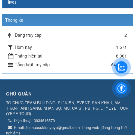
lives
Thống kê
Đang truy cập
2
Hôm nay
1,571
Tháng hiện tại
8,001
Tổng lượt truy cập
644,832
CHỦ QUẢN
TỔ CHỨC TEAM BUILDING, SỰ KIỆN, EVENT, SÂN KHẤU, ÂM
THANH ÁNH SÁNG, NHÂN SỰ, MC, CA SĨ, PB, PG, ... YEYE TOUR
(
YEYE TOUR
)
Điện thoại:
0934616579
Email:
tochucsukienyeye@gmail.com
trang web (đang trong thử
nghiệm)