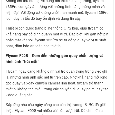
Không chỉ thu hút người dùng bởi thiết kế sang trọng, flycam
135Pro còn gây ấn tượng với những tính năng thông minh và
hiện đại. Với động cơ không chổi than mạnh mẽ, flycam 135Pro
luôn duy trì tốc độ bay ổn định và đáng tin cậy.
Thiết bị còn được trang bị hệ thống GPS kép, giúp flycam có
khả năng bay cố định quanh một vị trí. Đặc biệt, khi gần hết pin
hoặc mất kết nối, flycam 135Pro sẽ tự động quay về vị trí xuất
phát, đảm bảo an toàn cho thiết bị.
Flycam F22S – Đem đến những góc quay chất lượng và
hình ảnh “hút mắt”
Flycam ngày càng khẳng định vai trò quan trọng trong việc ghi
lại những hình ảnh sắc nét từ trên cao. Nhờ khả năng mở rộng
góc quay và xoay chuyển camera linh hoạt, flycam trở thành
thiết bị không thể thiếu trong các chuyến đi, quay phim, hay tạo
video quảng cáo.
Đáp ứng nhu cầu ngày càng cao của thị trường, SJRC đã giới
thiệu Flycam F22S với nhiều cải tiến vượt trội. Dù chỉ mới ra