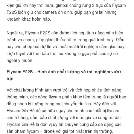
kiện gió lớn hay trời mưa, gimbal chống rung 3 trục của Flycam
F22S luôn giữ cho camera ổn định, giúp bạn ghi lại những
khoảnh khắc hoàn hảo.
Ngoài ra, Flycam F22S còn được tích hợp tính năng cảm biến
tránh va chạm, giúp giảm thiểu rủi ro trong quá trình bay. Điều
này cho phép bạn tự tin và thoải mái trải nghiệm cảm giác bay
lượn tuyệt vời trên bầu trời mà không lo gặp phải các sự cố
ngoài ý muốn.
Flycam F22S – Hình ảnh chất lượng và trải nghiệm vượt
trội
Với chất lượng hình ảnh vượt trội và tích hợp nhiều tính năng
thông minh, các dòng flycam phân khúc tầm trung là người bạn
đồng hành lý tưởng trong mọi chuyến du lịch. Hãy đến với
Flycam Giá Rẻ để sở hữu ngay cho mình các thiết bị flycam
chính hãng, đảm bảo chất lượng với mức giá vô cùng ưu đãi.
Flycam Giá Rẻ là đơn vị uy tín chuyên cung cấp đa dạng các
sản phẩm flycam – drone với giá tốt nhất trên thị trường.