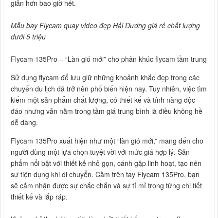
giản hơn bao giờ hết.
Mẫu bay Flycam quay video đẹp Hải Dương giá rẻ chất lượng
dưới 5 triệu
Flycam 135Pro – “Làn gió mới” cho phân khúc flycam tầm trung
Sử dụng flycam để lưu giữ những khoảnh khắc đẹp trong các
chuyến du lịch đã trở nên phổ biến hiện nay. Tuy nhiên, việc tìm
kiếm một sản phẩm chất lượng, có thiết kế và tính năng độc
đáo nhưng vẫn nằm trong tầm giá trung bình là điều không hề
dễ dàng.
Flycam 135Pro xuất hiện như một “làn gió mới,” mang đến cho
người dùng một lựa chọn tuyệt vời với mức giá hợp lý. Sản
phẩm nổi bật với thiết kế nhỏ gọn, cánh gập linh hoạt, tạo nên
sự tiện dụng khi di chuyển. Cầm trên tay Flycam 135Pro, bạn
sẽ cảm nhận được sự chắc chắn và sự tỉ mỉ trong từng chi tiết
thiết kế và lắp ráp.