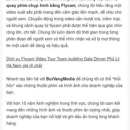
quay phim chụp hình bằng Flycam
, chúng tôi hiểu rằng một
video xuất sắc phải mang đến cảm giác liền mạch, dễ chịu cho
người xem. Chuyển động trong video cần mượt mà, mềm mại,
và khung cảnh quay từ flycam phải được thể hiện qua góc nhìn
rộng lớn, chi tiết. Chúng tôi luôn dành đủ thời gian trong từng
phân đoạn để người xem có thể nhìn nhận và xử lý mọi thông
tin một cách dễ dàng và hiệu quả.
Dịch vụ Flycam Video Tour Team building Gala Dinner Phủ Lý
Hà Nam giá rẻ chất
Nhanh tay liên hệ với
ButVangMedia
để chúng tôi có thể "thổi
hồn" vào những thước phim và hình ảnh cho doanh nghiệp của
bạn.
Với hơn 15 năm kinh nghiệm trong lĩnh vực, chúng tôi cam kết
mang đến những hình ảnh và thước phim ấn tượng nhất, giúp
doanh nghiệp của bạn nổi bật và ghi dấu ấn trong lòng khách
hàng.