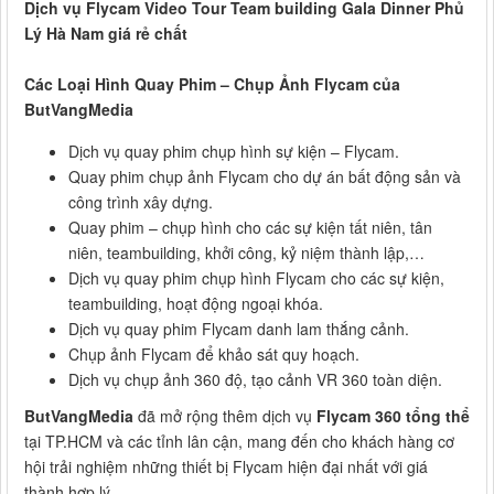
Dịch vụ Flycam Video Tour Team building Gala Dinner Phủ
Lý Hà Nam giá rẻ chất
Các Loại Hình Quay Phim – Chụp Ảnh Flycam của
ButVangMedia
Dịch vụ quay phim chụp hình sự kiện – Flycam.
Quay phim chụp ảnh Flycam cho dự án bất động sản và
công trình xây dựng.
Quay phim – chụp hình cho các sự kiện tất niên, tân
niên, teambuilding, khởi công, kỷ niệm thành lập,…
Dịch vụ quay phim chụp hình Flycam cho các sự kiện,
teambuilding, hoạt động ngoại khóa.
Dịch vụ quay phim Flycam danh lam thắng cảnh.
Chụp ảnh Flycam để khảo sát quy hoạch.
Dịch vụ chụp ảnh 360 độ, tạo cảnh VR 360 toàn diện.
ButVangMedia
đã mở rộng thêm dịch vụ
Flycam 360 tổng thể
tại TP.HCM và các tỉnh lân cận, mang đến cho khách hàng cơ
hội trải nghiệm những thiết bị Flycam hiện đại nhất với giá
thành hợp lý.