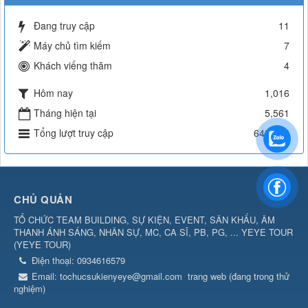
Đang truy cập
11
Máy chủ tìm kiếm
7
Khách viếng thăm
4
Hôm nay
1,016
Tháng hiện tại
5,561
Tổng lượt truy cập
642,392
CHỦ QUẢN
TỔ CHỨC TEAM BUILDING, SỰ KIỆN, EVENT, SÂN KHẤU, ÂM
THANH ÁNH SÁNG, NHÂN SỰ, MC, CA SĨ, PB, PG, ... YEYE TOUR
(
YEYE TOUR
)
Điện thoại:
0934616579
Email:
tochucsukienyeye@gmail.com
trang web (đang trong thử
nghiệm)