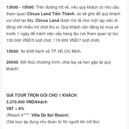
13h00 - 15h00
: Trên đường trở về, nếu quý khách có nhu cầu
tham quan
Circus Land Tiến Thành
, xe sẽ ghé để quý khách
vui chơi tại đây.
Circus Land
được mô tả như một rạp xiếc di
động với nhiều trò chơi thú vị. Quý khách cần đăng ký mua vé
trước 1 ngày để tránh việc xếp hàng lâu (vé tham quan tự túc:
100.000 VND/5 lượt chơi, 119.000 VND/7 lượt chơi).
15h00
: Xe khởi hành về TP. Hồ Chí Minh.
20h00
: Kết thúc chương trình, chia tay và hẹn gặp lại quý
khách!
GIÁ TOUR TRỌN GÓI CHO 1 KHÁCH
:
3.270.000 VND/khách
VAT + 8%
(Resort 4****:
Villa De Sol Resort
)
(Giá tour áp dụng cho đoàn từ 50 người lớn trở lên)