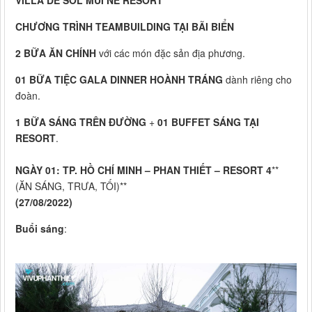
VILLA DE SOL MŨI NÉ RESORT
CHƯƠNG TRÌNH TEAMBUILDING TẠI BÃI BIỂN
2 BỮA ĂN CHÍNH
với các món đặc sản địa phương.
01 BỮA TIỆC GALA DINNER HOÀNH TRÁNG
dành riêng cho
đoàn.
1 BỮA SÁNG TRÊN ĐƯỜNG
+
01 BUFFET SÁNG TẠI
RESORT
.
NGÀY 01: TP. HỒ CHÍ MINH – PHAN THIẾT – RESORT 4
**
(ĂN SÁNG, TRƯA, TỐI)**
(27/08/2022)
Buổi sáng
: