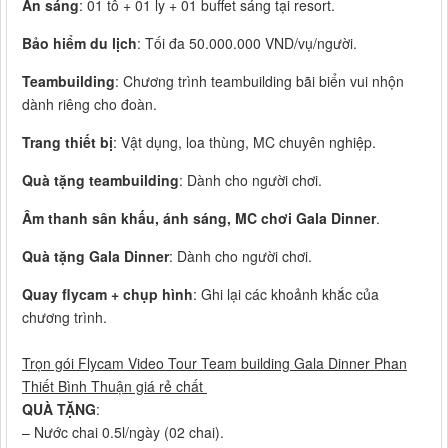
Ăn sáng
: 01 tô + 01 ly + 01 buffet sáng tại resort.
Bảo hiểm du lịch
: Tối đa 50.000.000 VND/vụ/người.
Teambuilding
: Chương trình teambuilding bãi biển vui nhộn
dành riêng cho đoàn.
Trang thiết bị
: Vật dụng, loa thùng, MC chuyên nghiệp.
Quà tặng teambuilding
: Dành cho người chơi.
Âm thanh sân khấu, ánh sáng, MC chơi Gala Dinner
.
Quà tặng Gala Dinner
: Dành cho người chơi.
Quay flycam + chụp hình
: Ghi lại các khoảnh khắc của
chương trình.
Trọn gói Flycam Video Tour Team building Gala Dinner Phan
Thiết Bình Thuận giá rẻ chất
QUÀ TẶNG
:
– Nước chai 0.5l/ngày (02 chai).