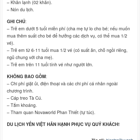
– Khăn lạnh (02 khăn).
– Nón du lịch.
GHI CHÚ
:
– Trẻ em dưới 5 tuổi miễn phí (cha mẹ tự lo cho bé; nếu muốn
mua thêm suất cho bé để hưởng các dịch vụ, có thể mua 1/2
vé).
– Trẻ em từ 6-11 tuổi mua 1/2 vé (có suất ăn, chỗ ngồi riêng,
ngủ chung với cha mẹ).
– Trẻ em trên 11 tuổi tính vé như người lớn.
KHÔNG BAO GỒM
:
– Chi phí giặt ủi, điện thoại và các chi phí cá nhân ngoài
chương trình.
– Cáp treo Tà Cú.
– Tắm khoáng.
– Tham quan Novaworld Phan Thiết (tự túc).
DU LỊCH YẾN VIỆT HÂN HẠNH PHỤC VỤ QUÝ KHÁCH!
bientap2luuanh