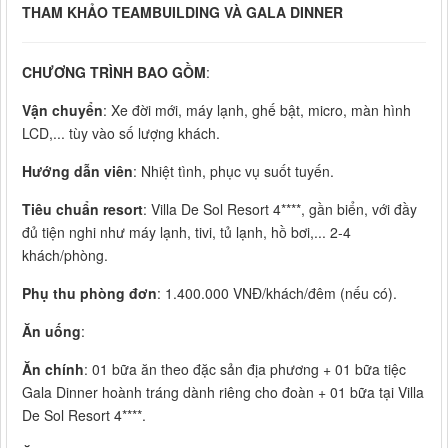
THAM KHẢO TEAMBUILDING VÀ GALA DINNER
CHƯƠNG TRÌNH BAO GỒM
:
Vận chuyển
: Xe đời mới, máy lạnh, ghế bật, micro, màn hình
LCD,... tùy vào số lượng khách.
Hướng dẫn viên
: Nhiệt tình, phục vụ suốt tuyến.
Tiêu chuẩn resort
: Villa De Sol Resort 4****, gần biển, với đầy
đủ tiện nghi như máy lạnh, tivi, tủ lạnh, hồ bơi,... 2-4
khách/phòng.
Phụ thu phòng đơn
: 1.400.000 VNĐ/khách/đêm (nếu có).
Ăn uống
:
Ăn chính
: 01 bữa ăn theo đặc sản địa phương + 01 bữa tiệc
Gala Dinner hoành tráng dành riêng cho đoàn + 01 bữa tại Villa
De Sol Resort 4****.