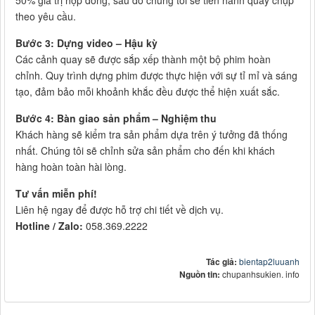
50% giá trị hợp đồng, sau đó chúng tôi sẽ tiến hành quay chụp
theo yêu cầu.
Bước 3: Dựng video – Hậu kỳ
Các cảnh quay sẽ được sắp xếp thành một bộ phim hoàn
chỉnh. Quy trình dựng phim được thực hiện với sự tỉ mỉ và sáng
tạo, đảm bảo mỗi khoảnh khắc đều được thể hiện xuất sắc.
Bước 4: Bàn giao sản phẩm – Nghiệm thu
Khách hàng sẽ kiểm tra sản phẩm dựa trên ý tưởng đã thống
nhất. Chúng tôi sẽ chỉnh sửa sản phẩm cho đến khi khách
hàng hoàn toàn hài lòng.
Tư vấn miễn phí!
Liên hệ ngay để được hỗ trợ chi tiết về dịch vụ.
Hotline / Zalo:
058.369.2222
Tác giả:
bientap2luuanh
Nguồn tin:
chupanhsukien. info