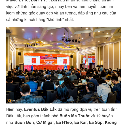
việc với tinh thần sáng tạo, nhạy bén và tâm huyết, luôn tìm
kiếm những góc quay đẹp và ấn tượng, đáp ứng nhu cầu của
cả những khách hàng "khó tính" nhất.
Hiện nay,
Eventus Đắk Lắk
đã mở rộng dịch vụ trên toàn tỉnh
Đắk Lắk, bao gồm thành phố
Buôn Ma Thuột
và 12 huyện
như
Buôn Đôn
,
Cư M’gar
,
Ea H’leo
,
Ea Kar
,
Ea Súp
,
Krông