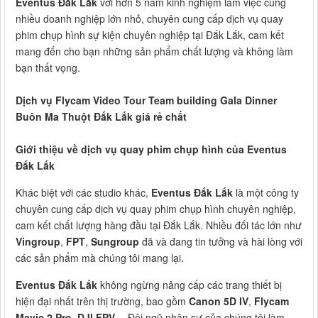
Eventus Đắk Lắk
với hơn 5 năm kinh nghiệm làm việc cùng
nhiều doanh nghiệp lớn nhỏ, chuyên cung cấp dịch vụ quay
phim chụp hình sự kiện chuyên nghiệp tại Đắk Lắk, cam kết
mang đến cho bạn những sản phẩm chất lượng và không làm
bạn thất vọng.
Dịch vụ Flycam Video Tour Team building Gala Dinner
Buôn Ma Thuột Đắk Lắk giá rẻ chất
Giới thiệu về dịch vụ quay phim chụp hình của Eventus
Đắk Lắk
Khác biệt với các studio khác,
Eventus Đắk Lắk
là một công ty
chuyên cung cấp dịch vụ quay phim chụp hình chuyên nghiệp,
cam kết chất lượng hàng đầu tại Đắk Lắk. Nhiều đối tác lớn như
Vingroup
,
FPT
,
Sungroup
đã và đang tin tưởng và hài lòng với
các sản phẩm mà chúng tôi mang lại.
Eventus Đắk Lắk
không ngừng nâng cấp các trang thiết bị
hiện đại nhất trên thị trường, bao gồm
Canon 5D IV
,
Flycam
Mavic 2 Pro
,
DJI FPV
… Đội ngũ nhân sự của chúng tôi làm