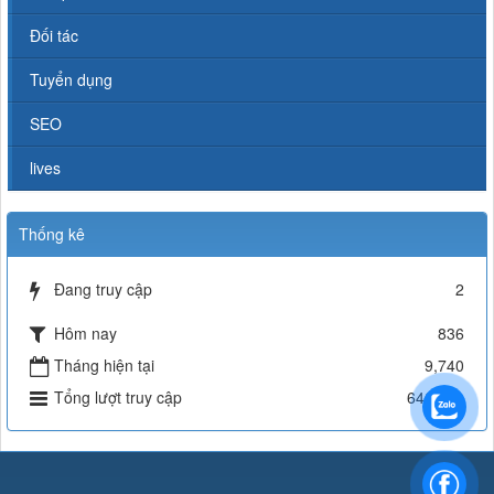
Đối tác
Tuyển dụng
SEO
lives
Thống kê
Đang truy cập
2
Hôm nay
836
Tháng hiện tại
9,740
Tổng lượt truy cập
646,571