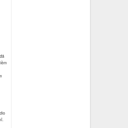
 đã
niềm
ểm
dio
ỉ.