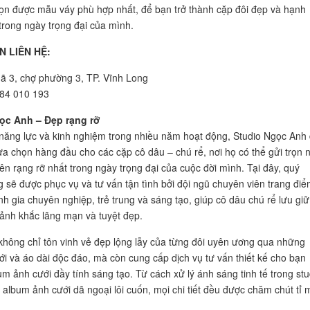
ọn được mẫu váy phù hợp nhất, để bạn trở thành cặp đôi đẹp và hạnh
trong ngày trọng đại của mình.
N LIÊN HỆ:
gã 3, chợ phường 3, TP. Vĩnh Long
784 010 193
ọc Anh – Đẹp rạng rỡ
, năng lực và kinh nghiệm trong nhiều năm hoạt động, Studio Ngọc Anh
lựa chọn hàng đầu cho các cặp cô dâu – chú rể, nơi họ có thể gửi trọn 
nên rạng rỡ nhất trong ngày trọng đại của cuộc đời mình. Tại đây, quý
 sẽ được phục vụ và tư vấn tận tình bởi đội ngũ chuyên viên trang đi
nh gia chuyên nghiệp, trẻ trung và sáng tạo, giúp cô dâu chú rể lưu giữ
nh khắc lãng mạn và tuyệt đẹp.
hông chỉ tôn vinh vẻ đẹp lộng lẫy của từng đôi uyên ương qua những
i và áo dài độc đáo, mà còn cung cấp dịch vụ tư vấn thiết kế cho bạn
m ảnh cưới đầy tính sáng tạo. Từ cách xử lý ánh sáng tinh tế trong stu
album ảnh cưới dã ngoại lôi cuốn, mọi chi tiết đều được chăm chút tỉ m