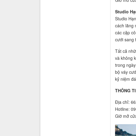
Giờ mở cửa
Studio H
Studio Hạn
cách lãng 
các cặp cô
cưới sang 
Tất cả nhữ
và không k
trong ngày
bộ váy cướ
kỷ niệm đá
THÔNG TI
Địa chỉ: 6
Hotline: 0
Giờ mở cử