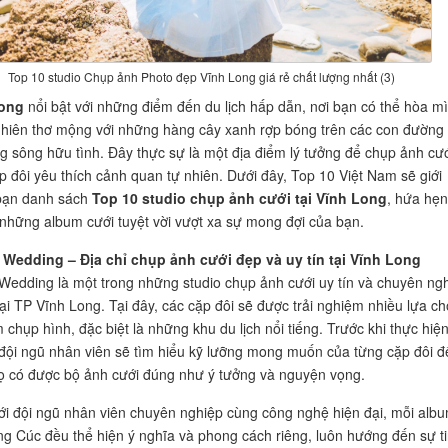
Top 10 studio Chụp ảnh Photo đẹp Vĩnh Long giá rẻ chất lượng nhất (3)
Long
nổi bật với những điểm đến du lịch hấp dẫn, nơi bạn có thể hòa m
nhiên thơ mộng với những hàng cây xanh rợp bóng trên các con đường
 sông hữu tình. Đây thực sự là một địa điểm lý tưởng để chụp ảnh cướ
p đôi yêu thích cảnh quan tự nhiên. Dưới đây, Top 10 Việt Nam sẽ giới
 bạn danh sách
Top 10 studio chụp ảnh cưới tại Vĩnh Long
, hứa hẹn
hững album cưới tuyệt vời vượt xa sự mong đợi của bạn.
Wedding – Địa chỉ chụp ảnh cưới đẹp và uy tín tại Vĩnh Long
edding là một trong những studio chụp ảnh cưới uy tín và chuyên ng
ại TP Vĩnh Long. Tại đây, các cặp đôi sẽ được trải nghiệm nhiều lựa c
 chụp hình, đặc biệt là những khu du lịch nổi tiếng. Trước khi thực hiệ
đội ngũ nhân viên sẽ tìm hiểu kỹ lưỡng mong muốn của từng cặp đôi đ
ọ có được bộ ảnh cưới đúng như ý tưởng và nguyện vọng.
với đội ngũ nhân viên chuyên nghiệp cùng công nghệ hiện đại, mỗi alb
ng Cúc đều thể hiện ý nghĩa và phong cách riêng, luôn hướng đến sự t