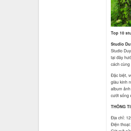
Top 10 st
Studio Du
Studio Duy
tại đây hư
cách cùng 
Đặc biệt, 
giàu kinh 
album ảnh 
cưới sống 
THÔNG TI
Địa chỉ: 1
Điện thoạ