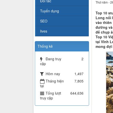
Đối tác
Thứ năm - 2
Tuyển dụng
Top 10 st
Long nổi 
SEO
vào thiên
đường và 
lives
để chụp ả
Top 10 Vi
tại Vĩnh 
Thống kê
mong đợi 
Đang truy
2
cập
Hôm nay
1,497
Tháng hiện
7,805
tại
Tổng lượt
644,636
truy cập