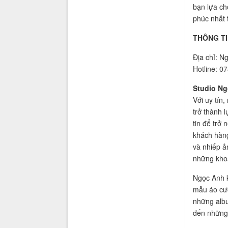
bạn lựa ch
phúc nhất 
THÔNG TI
Địa chỉ: N
Hotline: 0
Studio Ng
Với uy tín
trở thành 
tin để trở 
khách hàng
và nhiếp ả
những khoả
Ngọc Anh k
mẫu áo cướ
những albu
đến những 