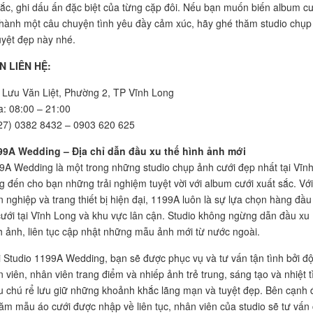
sắc, ghi dấu ấn đặc biệt của từng cặp đôi. Nếu bạn muốn biến album cư
hành một câu chuyện tình yêu đầy cảm xúc, hãy ghé thăm studio chụp
uyệt đẹp này nhé.
N LIÊN HỆ:
3 Lưu Văn Liệt, Phường 2, TP Vĩnh Long
: 08:00 – 21:00
027) 0382 8432 – 0903 620 625
99A Wedding – Địa chỉ dẫn đầu xu thế hình ảnh mới
9A Wedding là một trong những studio chụp ảnh cưới đẹp nhất tại Vĩn
 đến cho bạn những trải nghiệm tuyệt vời với album cưới xuất sắc. Với
 nghiệp và trang thiết bị hiện đại, 1199A luôn là sự lựa chọn hàng đầu
ưới tại Vĩnh Long và khu vực lân cận. Studio không ngừng dẫn đầu xu
 ảnh, liên tục cập nhật những mẫu ảnh mới từ nước ngoài.
i Studio 1199A Wedding, bạn sẽ được phục vụ và tư vấn tận tình bởi độ
 viên, nhân viên trang điểm và nhiếp ảnh trẻ trung, sáng tạo và nhiệt t
u chú rể lưu giữ những khoảnh khắc lãng mạn và tuyệt đẹp. Bên cạnh 
răm mẫu áo cưới được nhập về liên tục, nhân viên của studio sẽ tư vấn