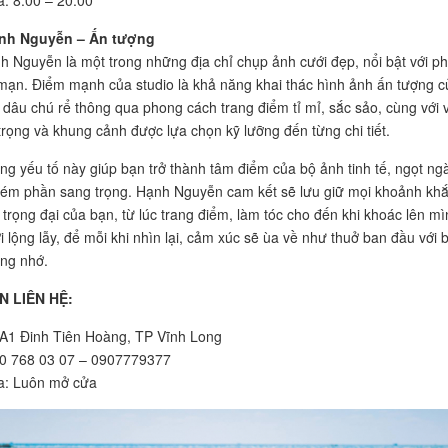
: 8:00 – 20:00
ạnh Nguyễn – Ấn tượng
h Nguyễn là một trong những địa chỉ chụp ảnh cưới đẹp, nổi bật với p
mạn. Điểm mạnh của studio là khả năng khai thác hình ảnh ấn tượng c
 dâu chú rể thông qua phong cách trang điểm tỉ mỉ, sắc sảo, cùng với 
trọng và khung cảnh được lựa chọn kỹ lưỡng đến từng chi tiết.
ng yếu tố này giúp bạn trở thành tâm điểm của bộ ảnh tinh tế, ngọt ng
ém phần sang trọng. Hạnh Nguyễn cam kết sẽ lưu giữ mọi khoảnh kh
 trọng đại của bạn, từ lúc trang điểm, làm tóc cho đến khi khoác lên mì
i lộng lẫy, để mỗi khi nhìn lại, cảm xúc sẽ ùa về như thuở ban đầu với 
ng nhớ.
N LIÊN HỆ:
6A1 Đinh Tiên Hoàng, TP Vĩnh Long
90 768 03 07 – 0907779377
a: Luôn mở cửa