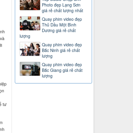
Photo đẹp Lạng Sơn
giá rẻ chất lượng nhất
Quay phim video đẹp
Thủ Dầu Một Bình
Dương giá rẻ chất
ình
lượng
 và
Quay phim video đẹp
i
Bắc Ninh giá rẻ chất
lượng
Quay phim video đẹp
Bắc Giang giá rẻ chất
lượng
hiệp
họn
n
ể tư
um
inh