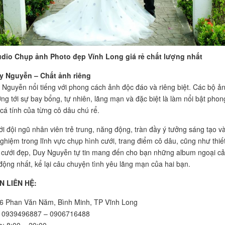
udio Chụp ảnh Photo đẹp Vĩnh Long giá rẻ chất lượng nhất
y Nguyễn – Chất ảnh riêng
 Nguyễn nổi tiếng với phong cách ảnh độc đáo và riêng biệt. Các bộ ả
ớng tới sự bay bổng, tự nhiên, lãng mạn và đặc biệt là làm nổi bật phon
cá tính của từng cô dâu chú rể.
với đội ngũ nhân viên trẻ trung, năng động, tràn đầy ý tưởng sáng tạo v
nghiệm trong lĩnh vực chụp hình cưới, trang điểm cô dâu, cũng như thiế
cưới đẹp, Duy Nguyễn tự tin mang đến cho bạn những album ngoại c
động nhất, kể lại câu chuyện tình yêu lãng mạn của hai bạn.
N LIÊN HỆ:
26 Phan Văn Năm, Bình Minh, TP Vĩnh Long
i: 0939496887 – 0906716488