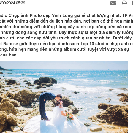
6/09/2024 05:39
udio Chụp ảnh Photo đẹp Vĩnh Long giá rẻ chất lượng nhất. TP V
bật với những điểm đến du lịch hấp dẫn, nơi bạn có thể hòa mìn
 nhiên thơ mộng với những hàng cây xanh rợp bóng trên các con
những dòng sông hữu tình. Đây thực sự là một địa điểm lý tưởn
nh cưới cho các cặp đôi yêu thích cảnh quan tự nhiên. Dưới đây,
ệt Nam sẽ giới thiệu đến bạn danh sách Top 10 studio chụp ảnh 
Long, hứa hẹn mang đến những album cưới tuyệt vời vượt xa sự
của bạn.