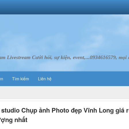
Livestream Cưới hỏi, sự kiện, event,...0934616579, mọi d
ên
Tìm kiếm
Liên hệ
 studio Chụp ảnh Photo đẹp Vĩnh Long giá r
ượng nhất