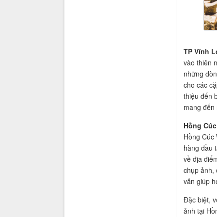
TP Vĩnh 
vào thiên 
những dòng
cho các cặ
thiệu đến
mang đến n
Hồng Cúc 
Hồng Cúc W
hàng đầu t
về địa điểm
chụp ảnh, 
vấn giúp h
Đặc biệt, 
ảnh tại Hồ