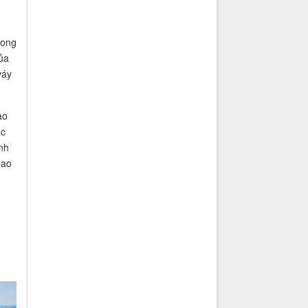
hong
ủa
váy
ào
ắc
nh
bao