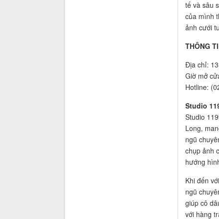
tế và sâu 
của mình t
ảnh cưới t
THÔNG TI
Địa chỉ: 1
Giờ mở cửa
Hotline: (
Studio 11
Studio 119
Long, mang
ngũ chuyên
chụp ảnh c
hướng hình
Khi đến vớ
ngũ chuyên
giúp cô dâ
với hàng t