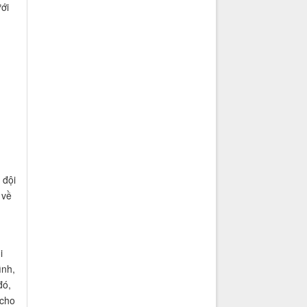
ới
h
 đội
 về
i
ình,
đó,
 cho