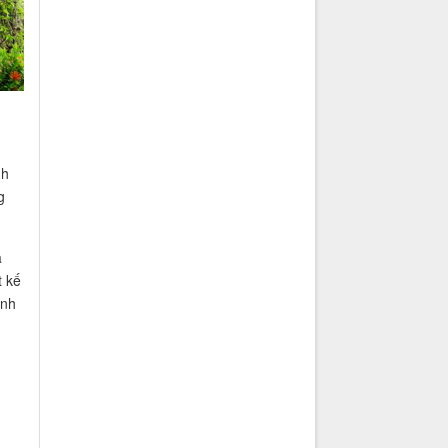
nh
g
à
t kế
ảnh