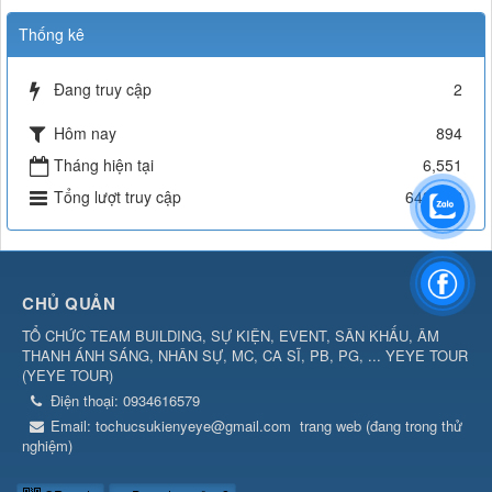
Thống kê
Đang truy cập
2
Hôm nay
894
Tháng hiện tại
6,551
Tổng lượt truy cập
643,382
CHỦ QUẢN
TỔ CHỨC TEAM BUILDING, SỰ KIỆN, EVENT, SÂN KHẤU, ÂM
THANH ÁNH SÁNG, NHÂN SỰ, MC, CA SĨ, PB, PG, ... YEYE TOUR
(
YEYE TOUR
)
Điện thoại:
0934616579
Email:
tochucsukienyeye@gmail.com
trang web (đang trong thử
nghiệm)