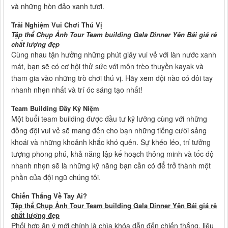
và những hòn đảo xanh tươi.
Trải Nghiệm Vui Chơi Thú Vị
Tập thể Chụp Ảnh Tour Team building Gala Dinner Yên Bái giá rẻ
chất lượng đẹp
Cùng nhau tận hưởng những phút giây vui vẻ với làn nước xanh
mát, bạn sẽ có cơ hội thử sức với môn trèo thuyền kayak và
tham gia vào những trò chơi thú vị. Hãy xem đội nào có đôi tay
nhanh nhẹn nhất và trí óc sáng tạo nhất!
Team Building Đầy Kỷ Niệm
Một buổi team building được đầu tư kỹ lưỡng cùng với những
đồng đội vui vẻ sẽ mang đến cho bạn những tiếng cười sảng
khoái và những khoảnh khắc khó quên. Sự khéo léo, trí tưởng
tượng phong phú, khả năng lập kế hoạch thông minh và tốc độ
nhanh nhẹn sẽ là những kỹ năng bạn cần có để trở thành một
phần của đội ngũ chúng tôi.
Chiến Thắng Về Tay Ai?
Tập thể Chụp Ảnh Tour Team building Gala Dinner Yên Bái giá rẻ
chất lượng đẹp
Phối hợp ăn ý mới chính là chìa khóa dẫn đến chiến thắng, liệu