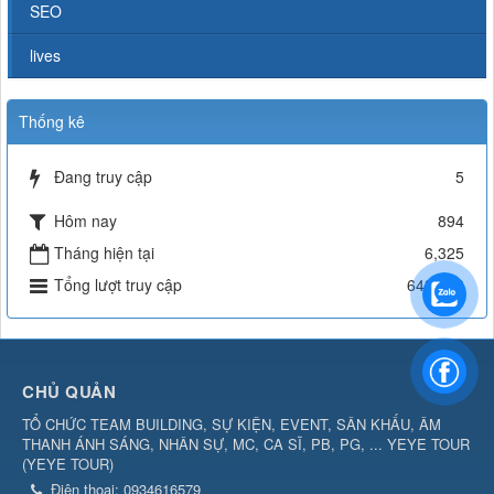
SEO
lives
Thống kê
Đang truy cập
5
Hôm nay
894
Tháng hiện tại
6,325
Tổng lượt truy cập
643,156
CHỦ QUẢN
TỔ CHỨC TEAM BUILDING, SỰ KIỆN, EVENT, SÂN KHẤU, ÂM
THANH ÁNH SÁNG, NHÂN SỰ, MC, CA SĨ, PB, PG, ... YEYE TOUR
(
YEYE TOUR
)
Điện thoại:
0934616579