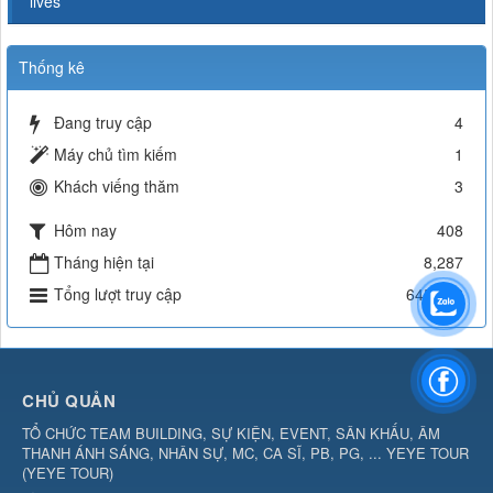
lives
Thống kê
Đang truy cập
4
Máy chủ tìm kiếm
1
Khách viếng thăm
3
Hôm nay
408
Tháng hiện tại
8,287
Tổng lượt truy cập
645,118
CHỦ QUẢN
TỔ CHỨC TEAM BUILDING, SỰ KIỆN, EVENT, SÂN KHẤU, ÂM
THANH ÁNH SÁNG, NHÂN SỰ, MC, CA SĨ, PB, PG, ... YEYE TOUR
(
YEYE TOUR
)