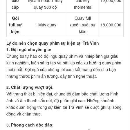
cao
flycam hoặc 1 máy
các key
12,000,000
cấp
quay 360 độ
moments
Gói
Quay full
full sự
1 Máy quay
xuyên suốt sự
18,000,000
kiện
kiện
Lý do nên chọn quay phim sự kiện tại Trà Vinh
1. Đội ngũ chuyên gia:
Chúng tôi tự hào có đội ngũ quay phim và nhiếp ảnh gia giàu
kinh nghiệm, luôn sáng tạo và bắt kịp các xu hướng quay phim
mới nhất. Đội ngũ của chúng tôi cam kết mang đến cho bạn
những thước phim ấn tượng, đầy tính nghệ thuật.
2. Chất lượng vượt trội:
Với trang thiết bị hiện đại, chúng tôi đảm bảo chất lượng hình
ảnh và âm thanh sắc nét, độ phân giải cao. Những khoảnh
khắc quan trọng trong sự kiện tại Trà Vinh sẽ được ghi lại sống
động và chân thực.
3. Phong cách độc đáo: