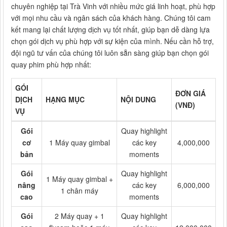
chuyên nghiệp tại Trà Vinh với nhiều mức giá linh hoạt, phù hợp
với mọi nhu cầu và ngân sách của khách hàng. Chúng tôi cam
kết mang lại chất lượng dịch vụ tốt nhất, giúp bạn dễ dàng lựa
chọn gói dịch vụ phù hợp với sự kiện của mình. Nếu cần hỗ trợ,
đội ngũ tư vấn của chúng tôi luôn sẵn sàng giúp bạn chọn gói
quay phim phù hợp nhất:
GÓI
ĐƠN GIÁ
DỊCH
HẠNG MỤC
NỘI DUNG
(VNĐ)
VỤ
Gói
Quay highlight
cơ
1 Máy quay gimbal
các key
4,000,000
bản
moments
Gói
Quay highlight
1 Máy quay gimbal +
nâng
các key
6,000,000
1 chân máy
cao
moments
Gói
2 Máy quay + 1
Quay highlight