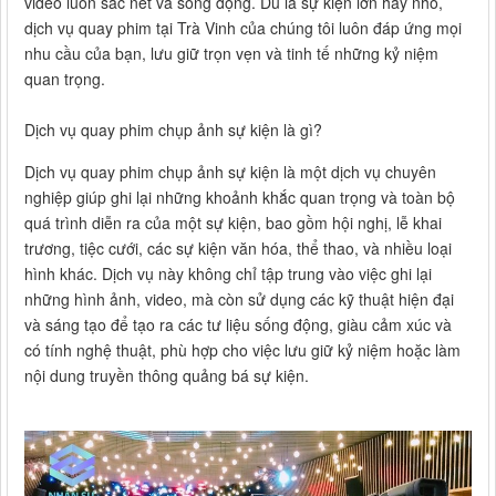
video luôn sắc nét và sống động. Dù là sự kiện lớn hay nhỏ,
dịch vụ quay phim tại Trà Vinh của chúng tôi luôn đáp ứng mọi
nhu cầu của bạn, lưu giữ trọn vẹn và tinh tế những kỷ niệm
quan trọng.
Dịch vụ quay phim chụp ảnh sự kiện là gì?
Dịch vụ quay phim chụp ảnh sự kiện là một dịch vụ chuyên
nghiệp giúp ghi lại những khoảnh khắc quan trọng và toàn bộ
quá trình diễn ra của một sự kiện, bao gồm hội nghị, lễ khai
trương, tiệc cưới, các sự kiện văn hóa, thể thao, và nhiều loại
hình khác. Dịch vụ này không chỉ tập trung vào việc ghi lại
những hình ảnh, video, mà còn sử dụng các kỹ thuật hiện đại
và sáng tạo để tạo ra các tư liệu sống động, giàu cảm xúc và
có tính nghệ thuật, phù hợp cho việc lưu giữ kỷ niệm hoặc làm
nội dung truyền thông quảng bá sự kiện.