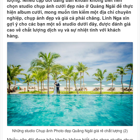
lượng. Nhiều cặp đôi đang băn khoăn không biết nên
chọn studio chụp ảnh cưới đẹp nào ở Quảng Ngãi để thực
hiện album cưới, mong muốn tìm kiếm một địa chỉ chuyên
nghiệp, chụp ảnh đẹp và giá cả phải chăng. Linh Nga xin
gợi ý cho các bạn một số studio dưới đây, được đánh giá
cao về chất lượng dịch vụ và sự nhiệt tình với khách
hàng.
Những studio Chụp ảnh Photo đẹp Quảng Ngãi giá rẻ chất lượng (2)
Nhiều cặp đôi đang băn khoăn không biết nên chọn studio chụp