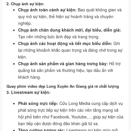
2. Chụp ảnh sự kiện:
Chụp ảnh toàn cảnh sự kiện:
Bao quát không gian và
quy mô sự kiện, thể hiện sự hoành tráng và chuyên
nghiệp.
Chụp ảnh chân dung khách mời, đại biểu, diễn giả:
Tạo nên những bức ảnh đẹp và trang trọng.
Chụp ảnh các hoạt động và tiết mục biểu diễn:
Ghi
lại những khoảnh khắc quan trọng và đáng nhớ trong sự
kiện.
Chụp ảnh sản phẩm và gian hàng trưng bày:
Hỗ trợ
quảng bá sản phẩm và thương hiệu, tạo dấu ấn với
khách hàng.
Quay phim video đẹp Long Xuyên An Giang giá rẻ chất lượng
3. Livestream sự kiện:
Phát sóng trực tiếp:
Cửu Long Media cung cấp dịch vụ
phát sóng trực tiếp sự kiện trên các nền tảng mạng xã
hội phổ biến như Facebook, Youtube,… giúp sự kiện của
bạn tiếp cận được đông đảo khán giả từ xa.
Tăng cường tương tác:
Livestream sự kiện giúp mở