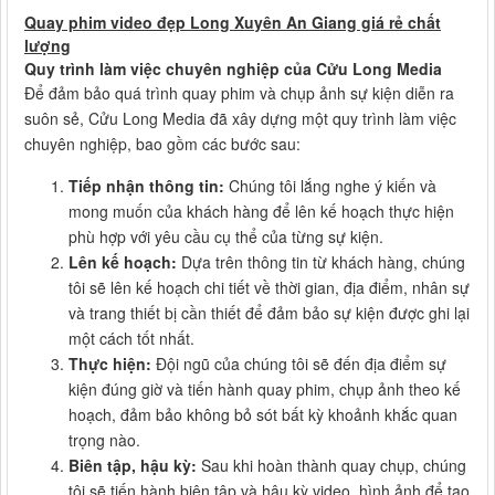
Quay phim video đẹp Long Xuyên An Giang giá rẻ chất
lượng
Quy trình làm việc chuyên nghiệp của Cửu Long Media
Để đảm bảo quá trình quay phim và chụp ảnh sự kiện diễn ra
suôn sẻ, Cửu Long Media đã xây dựng một quy trình làm việc
chuyên nghiệp, bao gồm các bước sau:
Tiếp nhận thông tin:
Chúng tôi lắng nghe ý kiến và
mong muốn của khách hàng để lên kế hoạch thực hiện
phù hợp với yêu cầu cụ thể của từng sự kiện.
Lên kế hoạch:
Dựa trên thông tin từ khách hàng, chúng
tôi sẽ lên kế hoạch chi tiết về thời gian, địa điểm, nhân sự
và trang thiết bị cần thiết để đảm bảo sự kiện được ghi lại
một cách tốt nhất.
Thực hiện:
Đội ngũ của chúng tôi sẽ đến địa điểm sự
kiện đúng giờ và tiến hành quay phim, chụp ảnh theo kế
hoạch, đảm bảo không bỏ sót bất kỳ khoảnh khắc quan
trọng nào.
Biên tập, hậu kỳ:
Sau khi hoàn thành quay chụp, chúng
tôi sẽ tiến hành biên tập và hậu kỳ video, hình ảnh để tạo