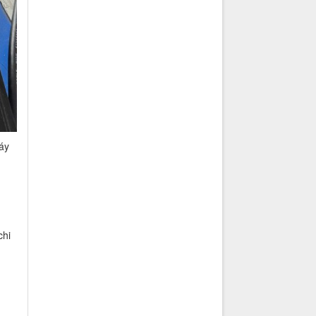
áy
chi