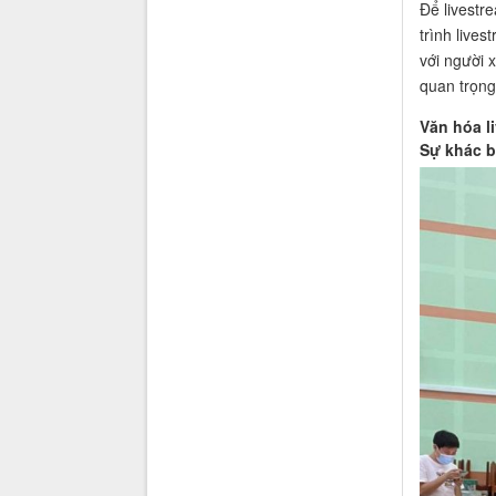
Để livestr
trình live
với người 
quan trọng
Văn hóa l
Sự khác b