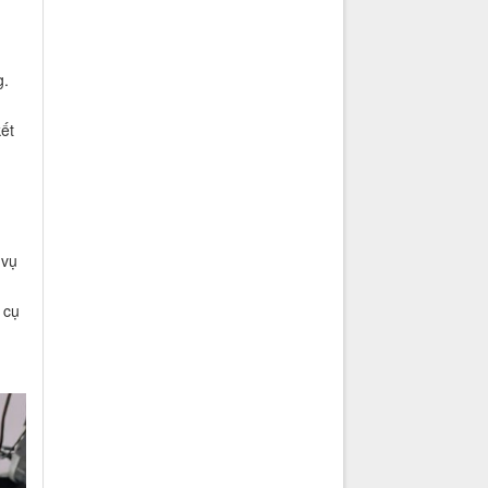
g.
ết
 vụ
 cụ