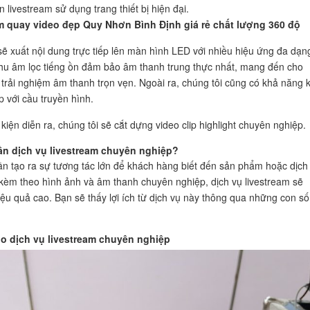
 livestream sử dụng trang thiết bị hiện đại.
m quay video đẹp Quy Nhơn Bình Định giá rẻ chất lượng 360 độ
sẽ xuất nội dung trực tiếp lên màn hình LED với nhiều hiệu ứng đa dạn
hu âm lọc tiếng ồn đảm bảo âm thanh trung thực nhất, mang đến cho
trải nghiệm âm thanh trọn vẹn. Ngoài ra, chúng tôi cũng có khả năng k
ếp với cầu truyền hình.
kiện diễn ra, chúng tôi sẽ cắt dựng video clip highlight chuyên nghiệp.
ần dịch vụ livestream chuyên nghiệp?
n tạo ra sự tương tác lớn để khách hàng biết đến sản phẩm hoặc dịch
kèm theo hình ảnh và âm thanh chuyên nghiệp, dịch vụ livestream sẽ
iệu quả cao. Bạn sẽ thấy lợi ích từ dịch vụ này thông qua những con số
ho dịch vụ livestream chuyên nghiệp