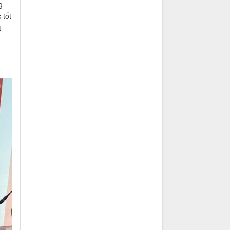
g
 tốt
t