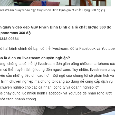
ivestream quay video đẹp Quy Nhơn Bình Định giá rẻ chất lượng 360 độ (1)
m quay video đẹp Quy Nhơn Bình Định giá rẻ chất lượng 360 độ
 panorama 360 độ
09348 09384
có hai kênh chính để bạn có thể livestream, đó là Facebook và Youtube
ào là dịch vụ livestream chuyên nghiệp?
ng, chúng ta có thể tự livestream đơn giản bằng chiếc smartphone củ
n có thể truyền tải nội dung đến người xem. Tuy nhiên, livestream chu
yêu cầu những tiêu chí cao hơn. Đội ngũ của chúng tôi sẽ phân tích và
 trình chuyên nghiệp mà chúng tôi đang áp dụng để cung cấp dịch vụ
 chuyên nghiệp cho các cá nhân, công ty và doanh nghiệp lớn.
sẽ chạy cùng lúc nhiều kênh Facebook và Youtube để nhân rộng lượt
một cách nhanh chóng.