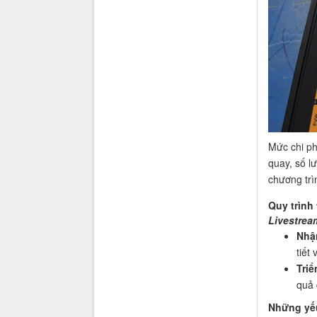
Mức chi ph
quay, số l
chương trì
Quy trình 
Livestrea
Nhậ
tiết
Triể
quả 
Những yếu