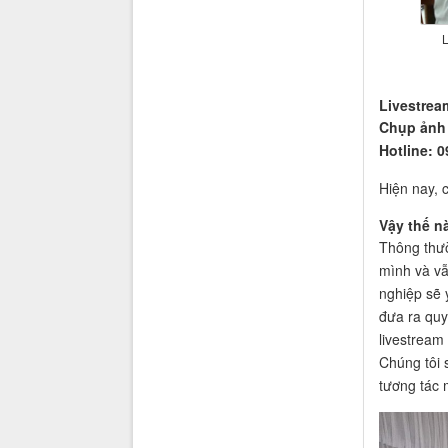
L
Livestrea
Chụp ảnh
Hotline: 
Hiện nay, 
Vậy thế n
Thông thườ
mình và vẫ
nghiệp sẽ 
đưa ra quy
livestream
Chúng tôi 
tương tác 