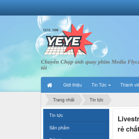
Chuyên Chụp ảnh quay phim Media Flycam 
tôi
Giới thiệu
Tin Tức
Thành vi
Trang nhất
Tin tức
Tin tức
Livest
rẻ chấ
Sản phẩm