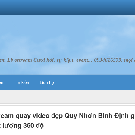
Livestream Cưới hỏi, sự kiện, event,...0934616579, mọi d
ên
Tìm kiếm
Liên hệ
ream quay video đẹp Quy Nhơn Bình Định g
t lượng 360 độ