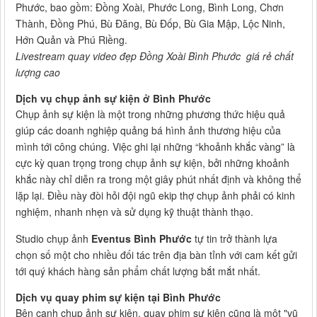
Phước, bao gồm: Đồng Xoài, Phước Long, Bình Long, Chơn
Thành, Đồng Phú, Bù Đăng, Bù Đốp, Bù Gia Mập, Lộc Ninh,
Hớn Quản và Phú Riềng.
Livestream quay video đẹp Đồng Xoài Bình Phước giá rẻ chất
lượng cao
Dịch vụ chụp ảnh sự kiện ở Bình Phước
Chụp ảnh sự kiện là một trong những phương thức hiệu quả
giúp các doanh nghiệp quảng bá hình ảnh thương hiệu của
mình tới công chúng. Việc ghi lại những “khoảnh khắc vàng” là
cực kỳ quan trọng trong chụp ảnh sự kiện, bởi những khoảnh
khắc này chỉ diễn ra trong một giây phút nhất định và không thể
lặp lại. Điều này đòi hỏi đội ngũ ekip thợ chụp ảnh phải có kinh
nghiệm, nhanh nhẹn và sử dụng kỹ thuật thành thạo.
Studio chụp ảnh
Eventus Bình Phước
tự tin trở thành lựa
chọn số một cho nhiều đối tác trên địa bàn tỉnh với cam kết gửi
tới quý khách hàng sản phẩm chất lượng bắt mắt nhất.
Dịch vụ quay phim sự kiện tại Bình Phước
Bên cạnh chụp ảnh sự kiện, quay phim sự kiện cũng là một "vũ