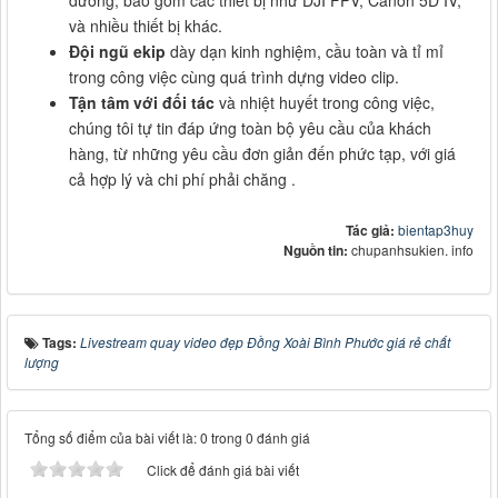
dưỡng, bao gồm các thiết bị như DJI FPV, Canon 5D IV,
và nhiều thiết bị khác.
Đội ngũ ekip
dày dạn kinh nghiệm, cầu toàn và tỉ mỉ
trong công việc cùng quá trình dựng video clip.
Tận tâm với đối tác
và nhiệt huyết trong công việc,
chúng tôi tự tin đáp ứng toàn bộ yêu cầu của khách
hàng, từ những yêu cầu đơn giản đến phức tạp, với giá
cả hợp lý và chi phí phải chăng .
Tác giả:
bientap3huy
Nguồn tin:
chupanhsukien. info
Tags:
Livestream quay video đẹp Đồng Xoài Bình Phước giá rẻ chất
lượng
Tổng số điểm của bài viết là: 0 trong 0 đánh giá
Click để đánh giá bài viết