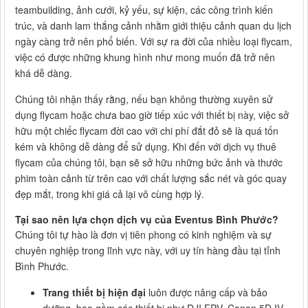
teambuilding, ảnh cưới, kỷ yếu, sự kiện, các công trình kiến
trúc, và danh lam thắng cảnh nhằm giới thiệu cảnh quan du lịch
ngày càng trở nên phổ biến. Với sự ra đời của nhiều loại flycam,
việc có được những khung hình như mong muốn đã trở nên
khá dễ dàng.
Chúng tôi nhận thấy rằng, nếu bạn không thường xuyên sử
dụng flycam hoặc chưa bao giờ tiếp xúc với thiết bị này, việc sở
hữu một chiếc flycam đời cao với chi phí đắt đỏ sẽ là quá tốn
kém và không dễ dàng để sử dụng. Khi đến với dịch vụ thuê
flycam của chúng tôi, bạn sẽ sở hữu những bức ảnh và thước
phim toàn cảnh từ trên cao với chất lượng sắc nét và góc quay
đẹp mắt, trong khi giá cả lại vô cùng hợp lý.
Tại sao nên lựa chọn dịch vụ của Eventus Bình Phước?
Chúng tôi tự hào là đơn vị tiên phong có kinh nghiệm và sự
chuyên nghiệp trong lĩnh vực này, với uy tín hàng đầu tại tỉnh
Bình Phước.
Trang thiết bị hiện đại
luôn được nâng cấp và bảo