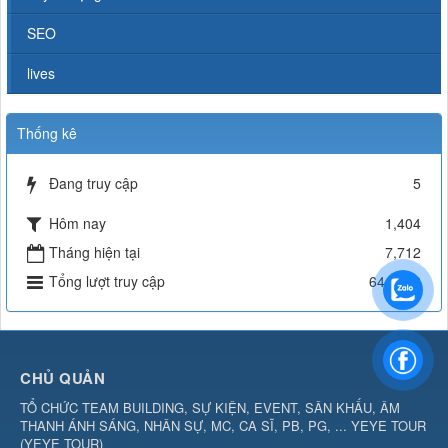
SEO
lives
Thống kê
Đang truy cập
5
Hôm nay
1,404
Tháng hiện tại
7,712
Tổng lượt truy cập
644,543
CHỦ QUẢN
TỔ CHỨC TEAM BUILDING, SỰ KIỆN, EVENT, SÂN KHẤU, ÂM
THANH ÁNH SÁNG, NHÂN SỰ, MC, CA SĨ, PB, PG, ... YEYE TOUR
(
YEYE TOUR
)