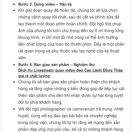
Bước 3: Dựng video – Hậu kỳ
Khi giai đoạn quay đã hoàn tất, chúng tôi sẽ lựa chọn
những cảnh quay tốt nhất, sau đó cắt và chỉnh sửa để
tạo thành một đoạn phim hoàn chỉnh. Đội ngũ thợ chụp
ảnh của chúng tôi luôn chú trọng đến sự tỉ mỉ trong từng
khung hình, vì chỉ một lỗi nhỏ cũng có thể ảnh hưởng
đến chất lượng của toàn bộ thước phim. Đây là một phần
rất quan trọng và phụ thuộc vào tay nghề của kỹ thuật
viên.
Bước 4: Bàn giao sản phẩm – Nghiệm thu
Dịch Vụ Livestream quay video đẹp Cao Lãnh Đồng Tháp
giá rẻ chất lượng
Chúng tôi sẽ bàn giao sản phẩm hoàn thiện cho khách
hàng và lắng nghe những ý kiến đóng góp để tiếp tục cải
thiện sản phẩm cho đến khi nhận được sự hài lòng tuyệt
đối từ phía khách hàng.
Với đội ngũ photographer và cameraman trẻ trung, nhiệt
huyết, cùng với sự đào tạo bài bản và chuyên nghiệp
trong công việc, chúng tôi tự tin rằng sẽ mang đến sản
phẩm đáp ứng mọi yêu cầu, kể cả từ những khách hàng