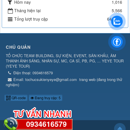
Hôm nay
1,016
Tháng hiện tại
5,566
Tổng lượt truy cập
642,397
CHỦ QUẢN
TỔ CHỨC TEAM BUILDING, SỰ KIỆN, EVENT, SÂN KHẤU, ÂM
THANH ÁNH SÁNG, NHÂN SỰ, MC, CA SĨ, PB, PG, ... YEYE TOUR
(
YEYE TOUR
)
Điện thoại:
0934616579
Email:
tochucsukienyeye@gmail.com
trang web (đang trong thử
nghiệm)
QR-code
Đang truy cập: 5
0934616579