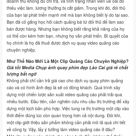
doanh thu không đủ chi trả, và tình trạng nhân viên uể oải do
thiếu việc làm, lương thưởng bị cắt giảm. Trong khi đó, đối thủ
của bạn lại phát triển mạnh mẽ mà bạn không biết lý do tại sao.
Bạn đã cố gắng học hỏi cách quảng bá từ đối thủ để làm sao
bán được hàng. Nhưng bạn không biết rằng khả năng của họ
có thể còn kém hơn bạn, nhưng họ vẫn phát triển. Bí quyết của
họ chính là họ đã thuê được dịch vụ quay video quảng cáo
chuyên nghiệp.
Như Thế Nào Mới Là Một Clip Quảng Cáo Chuyên Nghiệp?
Giá tốt Media Chụp ảnh quay phim đẹp Lào Cai giá rẻ chất
lượng bất ngờ
Không phải chỉ cần trả giá cao cho dịch vụ quay phim quảng
cáo và có hình ảnh đẹp là sẽ có đông khách. Quá trình xây
dựng một chiến lược sản xuất video quảng cáo phải trải qua
nhiều bước. Đầu tiên, cần nghiên cứu nhu cầu thị trường để xây
dựng một kịch bản phù hợp. Việc tung ra thị trường một clip vào
thời điểm đúng lúc còn quan trọng hơn cả nội dung. Đôi khi,
một clip giới thiệu sản phẩm không cần phải mô tả quá chi tiết
về công ty. Vậy, lấy ý tưởng làm video quảng cáo ở đâu?