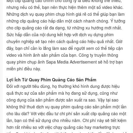
Một clip quảng cáo chính cho công ty là điều không thể thiếu,
nhưng nếu có thể, bạn nên thực hiện thêm một số video khác.
Những dịch vụ quay phim chụp hình giá rẻ có thể giúp bạn làm
những clip quảng cáo hấp dẫn một cách nhanh chóng. Ý tưởng
cho clip quảng cáo rất đa dạng, từ những xu hướng mới nhất.
Sức hấp dẫn của nội dung kết hợp với dịch vụ dựng phim
chuyên nghiệp sẽ tạo nên cách quảng cáo hiệu quả nhất. Giờ
đây, bạn chỉ cần lo lắng làm sao để người xem có thể tiếp cận
video và hình ảnh sản phẩm của bạn. Công ty truyền thông
quay phim chụp ảnh Sapa Media Advertisement sẽ hỗ trợ bạn
miễn phí điều này.
Lợi Ích Từ Quay Phim Quảng Cáo Sản Phẩm
Đối với người tiêu dùng, họ thường khó hình dung được hiệu
quả thực sự của sản phẩm mà họ đang sử dụng, cũng như
công dụng của sản phẩm được sản xuất ra sao. Vậy tại sao
không thử thuê dịch vụ quay phim quảng cáo sản phẩm một lần
cho lâu dài? Với việc đầu tư chi phí sản xuất clip quảng cáo một
lần, bạn có thể sử dụng cho nhiều năm. Chi phí này sẽ tiết kiệm
hơn rất nhiều so với việc chạy quảng cáo hay marketing trực