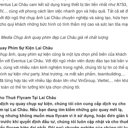
Eventus Lai Châu cam kết sử dụng trang thiết bị tân tiến nhất như A7S3,
V,... cùng với phong cách làm việc nhanh gọn và hiệu quả. Tất cả sẽ 
bởi đội ngũ thợ chụp ảnh Lai Châu chuyên nghiệp và sáng tạo, hứa hẹn
ho quý khách những bức hình có tính thẩm mỹ cao và sức lan tỏa mạ
 Media Chụp ảnh quay phim đẹp Lai Châu giá rẻ chất lượng
uay Phim Sự Kiện Lai Châu
hụp ảnh, quay phim sự kiện cũng là một lựa chọn phổ biến của khách
ến với Eventus Lai Châu. Với đội ngũ nhân viên được đào tạo bài bản v
, cùng với nhiều năm kinh nghiệm trong nghề, chúng tôi tự tin có thể 
hình sự kiện như party, khai trương, ra mắt sản phẩm, teambuilding,...
đã từng hợp tác với nhiều tập đoàn lớn như VinGroup, Viettel,... nên kh
toàn có thể tin tưởng khi lựa chọn chúng tôi.
ho Thuê Flycam Tại Lai Châu
dịch vụ quay chụp sự kiện, chúng tôi còn cung cấp dịch vụ cho
am tại Lai Châu. Nếu bạn đang tìm kiếm những góc quay mới lạ,
ng nhưng không muốn mua flycam vì ít sử dụng, hoặc đơn giản l
trước khi quyết định đầu tư, chúng tôi luôn cập nhật và cho thu
ếc flycam hiện đại nhất. Đội ngũ chuyên nghiệp của chúng tôi l