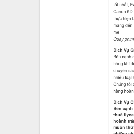
tốt nhất, 
Canon 5D I
thực hiện 
mang đến c
mẽ.
Quay phim
Dịch Vụ Q
Bên cạnh c
hàng khi đ
chuyên sâu
nhiều loại 
Chúng tôi 
hàng hoàn 
Dịch Vụ C
Bên cạnh 
thuê flyc
hoành trá
muốn thử 
những chi