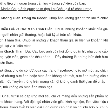
ững tiêu chí quan trọng cần lưu ý trong sự kiện của bạn:
 Media Chụp ảnh quay phim đẹp Lai Châu giá rẻ chất lượng
 Không Gian Trống và Decor:
Chụp ảnh không gian trước khi tổ chức
.
Diễn Giả và Các Màn Trình Diễn:
Ghi lại những khoảnh khắc của gi
 người nhận giải thưởng, hoặc bất kỳ ai trên sân khấu.
ch Tham Gia:
Chụp lại những vị khách tham gia sự kiện và khoảnh kh
ồi tại vị trí của mình.
m Khách Tham Dự:
Các bức ảnh của hội đồng quản trị, nhà cung cấp
 nguyện viên, giám đốc điều hành,... Đây thường là những bức ảnh hữu
hân thực.
ớ rằng, cho dù có lướt qua các trang Facebook hoặc mở một tạp chí, 
có những bức ảnh hoặc hình ảnh không bắt mắt, sức ảnh hưởng của b
 giảm đi. Truyền thông trên mạng xã hội không dành thời gian để chấp
thị mà không có hình ảnh minh họa.
i Châu tự tin sẽ đáp ứng mọi tiêu chí và mang đến những sản phẩm h
ho khách hàng. Với đội ngũ nhân viên giàu kinh nghiệm, làm việc hiệu 
óng, trang thiết bị hiện đại luôn được cập nhật và chi phí hợp lý, chún