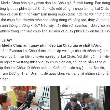
Media Chụp ảnh quay phim đẹp Lai Châu giá rẻ chất lượng Bạn đang
ông ty quay phim tại Lai Châu hoặc một công ty chụp ảnh tại Lai Châu
iệp và giàu kinh nghiệm? Bạn mong muốn được hợp tác với những th
 thợ chụp ảnh chuyên môn cao, năng động và sáng tạo, thay vì những
p ảnh thông thường khác? Nếu vậy, hãy đến với Eventus – đơn vị có nh
ghiệm trong lĩnh vực chụp ảnh sự kiện và quay phim sự kiện tại Lai Ch
 Là Ai?
 Media Chụp ảnh quay phim đẹp Lai Châu giá rẻ chất lượng
p ảnh Eventus Lai Châu được thành lập với mục tiêu trở thành một đơn 
và chụp ảnh sự kiện chuyên nghiệp tại Lai Châu. Với đội ngũ nhân viê
nh nghiệm và trang thiết bị quay chụp hiện đại, chúng tôi sẵn sàng di
p tỉnh Lai Châu, từ thành phố Lai Châu đến các huyện như Sìn Hồ,
 Tam Đường, Than Uyên,… để quay chụp và mang lại những sản phẩ
o bạn.