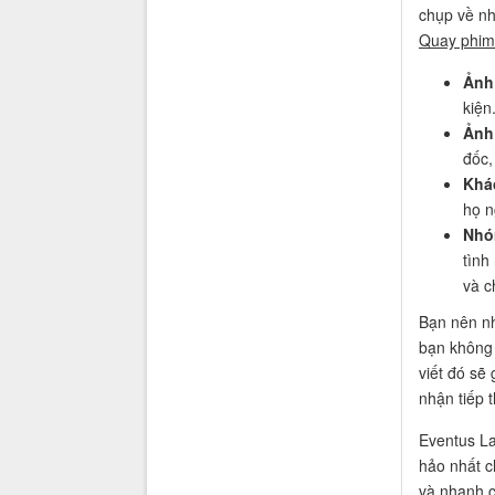
chụp về nh
Quay phim
Ảnh
kiện
Ảnh 
đốc,
Khá
họ ng
Nhó
tình
và c
Bạn nên nh
bạn không 
viết đó sẽ
nhận tiếp 
Eventus La
hảo nhất c
và nhanh ch