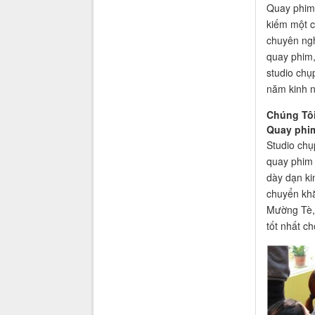
Quay phim 
kiếm một c
chuyên ngh
quay phim,
studio chụ
năm kinh n
Chúng Tôi
Quay phim
Studio chụ
quay phim 
dày dạn ki
chuyển khắ
Mường Tè,
tốt nhất ch