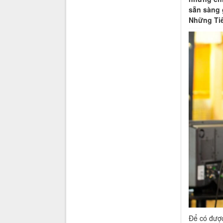
sẵn sàng g
Những Tiê
Để có được