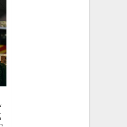
ự
,
i
ẩm