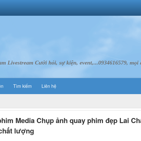
Livestream Cưới hỏi, sự kiện, event,...0934616579, mọi d
ên
Tìm kiếm
Liên hệ
him Media Chụp ảnh quay phim đẹp Lai Ch
 chất lượng