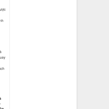
được
nh
à
quay
ách
à
ê
uôn