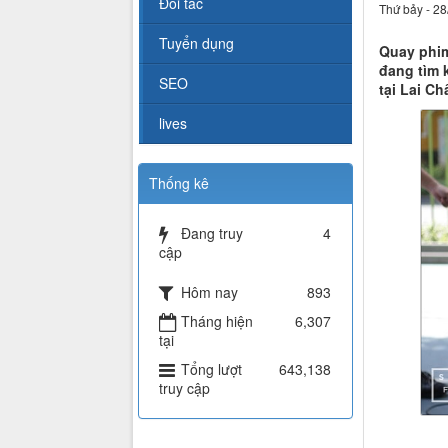
Đối tác
Thứ bảy - 28
Tuyển dụng
Quay phim
đang tìm 
SEO
tại Lai C
lives
Thống kê
Đang truy
4
cập
Hôm nay
893
Tháng hiện
6,307
tại
Tổng lượt
643,138
truy cập