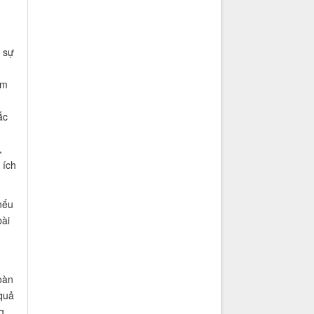
 sự
ám
ắc
,
 ích
nếu
ài
oàn
quả
g