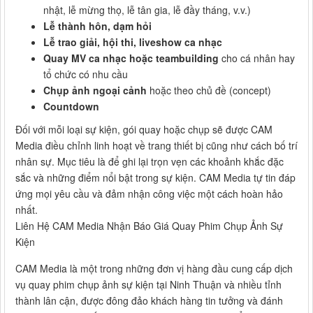
nhật, lễ mừng thọ, lễ tân gia, lễ đầy tháng, v.v.)
Lễ thành hôn, dạm hỏi
Lễ trao giải, hội thi, liveshow ca nhạc
Quay MV ca nhạc hoặc teambuilding
cho cá nhân hay
tổ chức có nhu cầu
Chụp ảnh ngoại cảnh
hoặc theo chủ đề (concept)
Countdown
Đối với mỗi loại sự kiện, gói quay hoặc chụp sẽ được CAM
Media điều chỉnh linh hoạt về trang thiết bị cũng như cách bố trí
nhân sự. Mục tiêu là để ghi lại trọn vẹn các khoảnh khắc đặc
sắc và những điểm nổi bật trong sự kiện. CAM Media tự tin đáp
ứng mọi yêu cầu và đảm nhận công việc một cách hoàn hảo
nhất.
Liên Hệ CAM Media Nhận Báo Giá Quay Phim Chụp Ảnh Sự
Kiện
CAM Media là một trong những đơn vị hàng đầu cung cấp dịch
vụ quay phim chụp ảnh sự kiện tại Ninh Thuận và nhiều tỉnh
thành lân cận, được đông đảo khách hàng tin tưởng và đánh