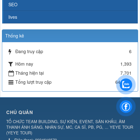
SEO
lives
Thống kê
Đang truy cập
6
Hôm nay
1,393
Tháng hiện tại
7,701
Tổng lượt truy cập
644,532
CHỦ QUẢN
TỔ CHỨC TEAM BUILDING, SỰ KIỆN, EVENT, SÂN KHẤU, ÂM
THANH ÁNH SÁNG, NHÂN SỰ, MC, CA SĨ, PB, PG, ... YEYE TOUR
(
YEYE TOUR
)
Điện thoại:
0934616579