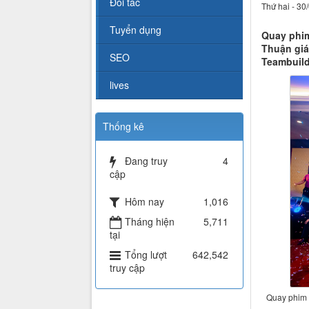
Đối tác
Thứ hai - 30
Tuyển dụng
Quay phim
Thuận giá
SEO
Teambuild
lives
Thống kê
Đang truy
4
cập
Hôm nay
1,016
Tháng hiện
5,711
tại
Tổng lượt
642,542
truy cập
Quay phim 