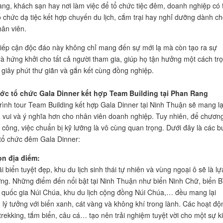
ng, khách sạn hay nơi làm việc để tổ chức tiệc đêm, doanh nghiệp có 
ổ chức dạ tiệc kết hợp chuyến du lịch, cắm trại hay nghỉ dưỡng dành c
hân viên.
 cận độc đáo này không chỉ mang đến sự mới lạ mà còn tạo ra sự
à hứng khởi cho tất cả người tham gia, giúp họ tận hưởng một cách tr
giây phút thư giãn và gắn kết cùng đồng nghiệp.
ước tổ chức Gala Dinner kết hợp Team Building tại Phan Rang
rình tour Team Building kết hợp Gala Dinner tại Ninh Thuận sẽ mang lạ
 vui và ý nghĩa hơn cho nhân viên doanh nghiệp. Tuy nhiên, để chươn
h công, việc chuẩn bị kỹ lưỡng là vô cùng quan trọng. Dưới đây là các 
tổ chức đêm Gala Dinner:
ọn địa điểm:
ển tuyệt đẹp, khu du lịch sinh thái tự nhiên và vùng ngoại ô sẽ là lự
ởng. Những điểm đến nổi bật tại Ninh Thuận như biển Ninh Chữ, biển B
 quốc gia Núi Chúa, khu du lịch cộng đồng Núi Chúa,… đều mang lại
 lý tưởng với biển xanh, cát vàng và không khí trong lành. Các hoạt độ
 trekking, tắm biển, câu cá… tạo nên trải nghiệm tuyệt vời cho một sự k