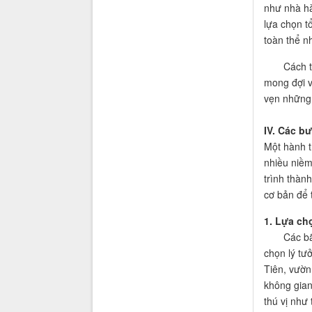
như nhà hà
lựa chọn t
toàn thể n
Cách tiếp
mong đợi v
vẹn những 
IV. Các b
Một hành t
nhiều niềm
trình thàn
cơ bản để 
1. Lựa ch
Các bãi bi
chọn lý tư
Tiên, vườn
không gian
thú vị như