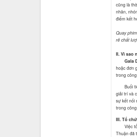
cũng là th
nhân, nhóm
điểm kết h
Quay phim
rẻ chất lư
II. Vì sa
Gala 
hoặc đơn gi
trong công 
Buổi tiệc 
giải trí và
sự kết nối
trong công 
III. Tổ c
Việc tổ
Thuận đã t