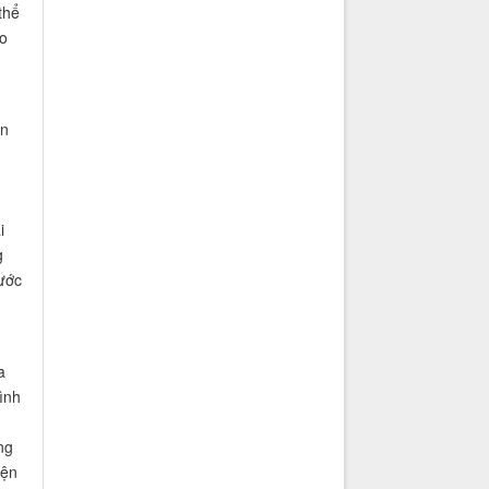
thể
ho
ọn
i
g
bước
a
ình
ng
iện