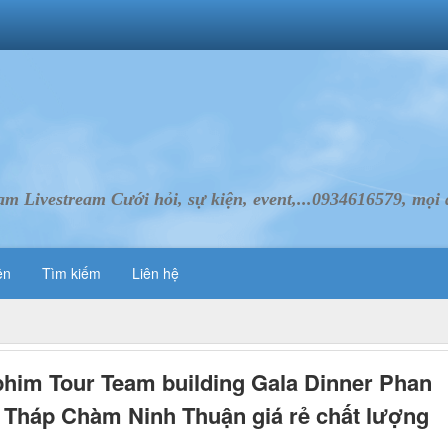
Livestream Cưới hỏi, sự kiện, event,...0934616579, mọi d
ên
Tìm kiếm
Liên hệ
him Tour Team building Gala Dinner Phan
 Tháp Chàm Ninh Thuận giá rẻ chất lượng