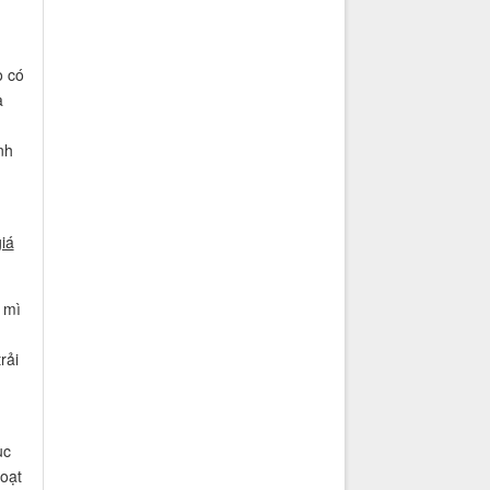
o có
a
nh
iá
 mì
rải
ục
oạt