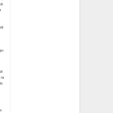
cá
à
iá
oạn
ơi
 ra
ác
ểm