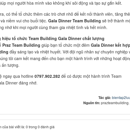
iúp mọi người hòa mình vào không khí sôi động và tạo sự gắn kết.
có thể tổ chức thêm các trò chơi nhỏ để kết nối thành viên, tăng th
rí và niềm vui cho buổi tiệc.
Gala Dinner Team Building
sẽ trở thành m
ng nhớ khi mọi người cùng tham gia nhiệt tình và hết mình.
 hiệu tổ chức Team Building Gala Dinner chất lượng
ể
Praz Team Building
giúp bạn tổ chức một đêm
Gala Dinner kết hợ
ding
đầy sáng tạo và nhiệt huyết. Với đội ngũ nhân sự chuyên nghiệp 
húng tôi cam kết mang đến cho bạn một hành trình với những hoạt độn
 ấn tượng.
ngay qua hotline
0797.902.282
để có được một hành trình Team
ala Dinner đáng nhớ.
Tác giả:
bientap2lu
Nguồn tin:
prazteambuilding
 của bài viết là: 0 trong 0 đánh giá