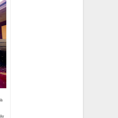
là
Đây