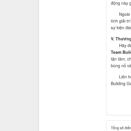
động này g
Ngoài ra, 
tính giải t
sự kiện đá
V. Thương
Hãy đ
Team Buil
tận tâm, c
bùng nổ và
Liên hệ 
Building G
Tổng số điểm