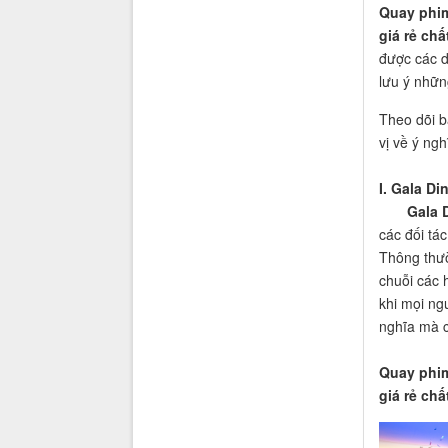
Quay phim
giá rẻ ch
được các d
lưu ý nhữn
Theo dõi b
vị về ý ng
I. Gala Di
Gala 
các đối tá
Thông thườ
chuỗi các 
khi mọi ng
nghĩa mà c
Quay phim
giá rẻ chấ