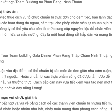
r kết hợp Team Building tại Phan Rang, Ninh Thuận.
bị thức ăn:
 thuê dịch vụ tổ chức chuẩn bị thực đơn cho đêm tiệc, ban lãnh đạ
c các hoạt động dã ngoại, cắm trại, cho phép nhân viên tự chuẩn bị bữ
công ty có thể yêu cầu bên tổ chức cung cấp nguyên liệu để nhân viên
nhóm lửa và nấu nướng, đây là một hoạt động rất hấp dẫn và mang tí
 Tour Team building Gala Dinner Phan Rang Tháp Chàm Ninh Thuận g
ợng
 vào địa điểm, có thể chuẩn bị các món ăn đơn giản như cơm cuộn,
, thịt nguội… Hoặc chuẩn bị các thực phẩm sống đã được tẩm ướp để
nấu và thưởng thức. Cách tiếp cận này vừa tiết kiệm vừa tạo nên một t
ng nhớ và đầy năng lượng!
 mục vui chơi, giải trí:
 ngờ và vui vẻ bằng cách để các thành viên chuẩn bị những tiết m
cá nhân hoặc nhóm như hát, nhảy múa mang đậm phong cách riêng. H