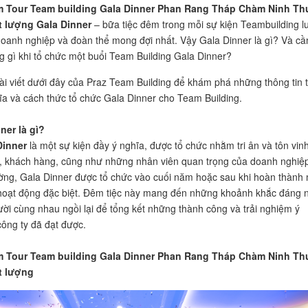
 Tour Team building Gala Dinner Phan Rang Tháp Chàm Ninh Th
ất lượng Gala Dinner
– bữa tiệc đêm trong mỗi sự kiện Teambuilding l
oanh nghiệp và đoàn thể mong đợi nhất. Vậy Gala Dinner là gì? Và cầ
g gì khi tổ chức một buổi Team Building Gala Dinner?
ài viết dưới đây của Praz Team Building để khám phá những thông tin 
hĩa và cách thức tổ chức Gala Dinner cho Team Building.
nner là gì?
Dinner
là một sự kiện đầy ý nghĩa, được tổ chức nhằm tri ân và tôn vin
c, khách hàng, cũng như những nhân viên quan trọng của doanh nghiệp
ng, Gala Dinner được tổ chức vào cuối năm hoặc sau khi hoàn thành
hoạt động đặc biệt. Đêm tiệc này mang đến những khoảnh khắc đáng 
ười cùng nhau ngồi lại để tổng kết những thành công và trải nghiệm ý
ông ty đã đạt được.
 Tour Team building Gala Dinner Phan Rang Tháp Chàm Ninh Th
t lượng