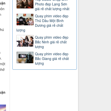
uận
Photo đẹp Lạng Sơn
uôn
giá rẻ chất lượng nhất
n
Quay phim video đẹp
Thủ Dầu Một Bình
Dương giá rẻ chất
thú
lượng
Quay phim video đẹp
Bắc Ninh giá rẻ chất
lượng
h
Quay phim video đẹp
.
Bắc Giang giá rẻ chất
lượng
 một
nhớ
uận