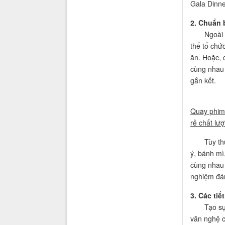
Gala Dinne
2. Chuẩn 
Ngoài việc
thể tổ chứ
ăn. Hoặc, 
cùng nhau 
gắn kết.
Quay phim
rẻ chất lư
Tùy thuộc
ý, bánh mì
cùng nhau 
nghiệm đá
3. Các tiết
Tạo sự bất
văn nghệ 