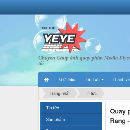
Chuyên Chụp ảnh quay phim Media Flycam 
tôi
Giới thiệu
Tin Tức
Thành vi
Trang nhất
Tin tức
Tin tức
Quay p
Rang -
Sản phẩm