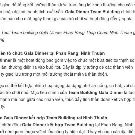
ời gian để tổng kết những thành tựu, trao tặng lời khen thưởng cho các 
 hoặc đội có thành tích xuất sắc.
Gala Dinner Team Building
chính l
oàn hảo cho một ngày tham gia các trò chơi và hoạt động đầy ý nghĩa.
 Tour Team building Gala Dinner Phan Rang Tháp Chàm Ninh Thuận g
ợng
o nên tổ chức Gala Dinner tại Phan Rang, Ninh Thuận
Dinner
là một hoạt động bao gồm việc tổ chức một bữa tiệc tối thịnh s
ản, thường diễn ra vào buổi tối. Đây là dịp lý tưởng để các thành viên
ty giao lưu trong một môi trường thoải mái và thân thiện.
có thể kết hợp nhiều hoạt động đa dạng như ăn uống, ca hát, vui ch
 các trò chơi nhỏ. Mục tiêu chính của
Team Building Gala Dinner
là tạo
 mạnh mẽ hơn giữa các nhân viên, thúc đẩy tinh thần đoàn kết và hợp t
ty.
hức Gala Dinner kết hợp Team Building tại Ninh Thuận
 chức đêm
Gala Dinner kết hợp Team Building
tại Phan Rang, Ninh
rở nên quen thuộc với nhiều công ty hiện đại. Thay vì chọn các địa đi