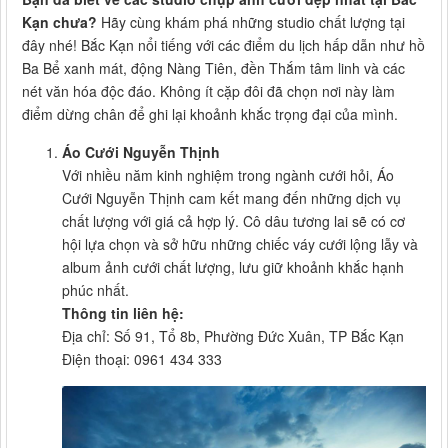
Kạn chưa?
Hãy cùng khám phá những studio chất lượng tại
đây nhé! Bắc Kạn nổi tiếng với các điểm du lịch hấp dẫn như hồ
Ba Bể xanh mát, động Nàng Tiên, đền Thắm tâm linh và các
nét văn hóa độc đáo. Không ít cặp đôi đã chọn nơi này làm
điểm dừng chân để ghi lại khoảnh khắc trọng đại của mình.
Áo Cưới Nguyễn Thịnh
Với nhiều năm kinh nghiệm trong ngành cưới hỏi, Áo
Cưới Nguyễn Thịnh cam kết mang đến những dịch vụ
chất lượng với giá cả hợp lý. Cô dâu tương lai sẽ có cơ
hội lựa chọn và sở hữu những chiếc váy cưới lộng lẫy và
album ảnh cưới chất lượng, lưu giữ khoảnh khắc hạnh
phúc nhất.
Thông tin liên hệ:
Địa chỉ: Số 91, Tổ 8b, Phường Đức Xuân, TP Bắc Kạn
Điện thoại: 0961 434 333