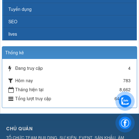
Tuyển dụng
SEO
lives
Thống kê
Đang truy cập
4
Hôm nay
783
Tháng hiện tại
8,662
Tổng lượt truy cập
645,493
CHỦ QUẢN
TỔ CHỨC TEAM BUILDING, SỰ KIỆN, EVENT, SÂN KHẤU, ÂM