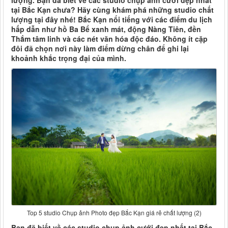
lượng. Bạn đã biết về các studio chụp ảnh cưới đẹp nhất
tại Bắc Kạn chưa? Hãy cùng khám phá những studio chất
lượng tại đây nhé! Bắc Kạn nổi tiếng với các điểm du lịch
hấp dẫn như hồ Ba Bể xanh mát, động Nàng Tiên, đền
Thắm tâm linh và các nét văn hóa độc đáo. Không ít cặp
đôi đã chọn nơi này làm điểm dừng chân để ghi lại
khoảnh khắc trọng đại của mình.
Top 5 studio Chụp ảnh Photo đẹp Bắc Kạn giá rẻ chất lượng (2)
Bạn đã biết về các studio chụp ảnh cưới đẹp nhất tại Bắc