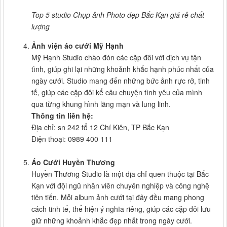
Top 5 studio Chụp ảnh Photo đẹp Bắc Kạn giá rẻ chất
lượng
Ảnh viện áo cưới Mỹ Hạnh
Mỹ Hạnh Studio chào đón các cặp đôi với dịch vụ tận
tình, giúp ghi lại những khoảnh khắc hạnh phúc nhất của
ngày cưới. Studio mang đến những bức ảnh rực rỡ, tinh
tế, giúp các cặp đôi kể câu chuyện tình yêu của mình
qua từng khung hình lãng mạn và lung linh.
Thông tin liên hệ:
Địa chỉ: sn 242 tổ 12 Chí Kiên, TP Bắc Kạn
Điện thoại: 0989 400 111
Áo Cưới Huyền Thương
Huyền Thương Studio là một địa chỉ quen thuộc tại Bắc
Kạn với đội ngũ nhân viên chuyên nghiệp và công nghệ
tiên tiến. Mỗi album ảnh cưới tại đây đều mang phong
cách tinh tế, thể hiện ý nghĩa riêng, giúp các cặp đôi lưu
giữ những khoảnh khắc đẹp nhất trong ngày cưới.