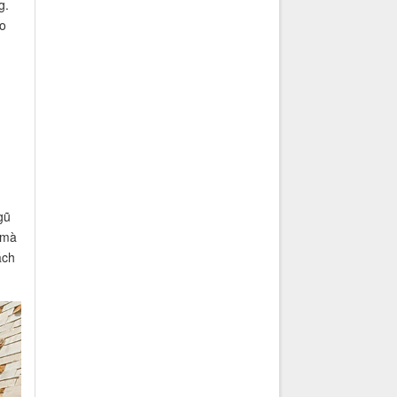
g.
io
gũ
 mà
ách