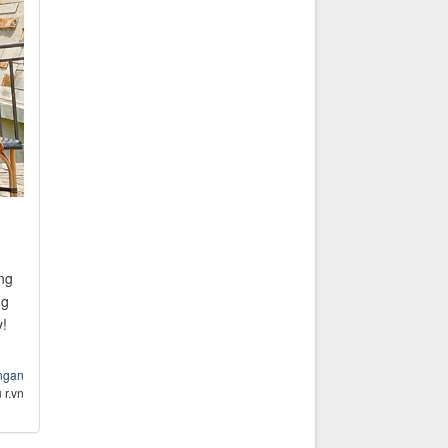
ng
ng
!
ngan
 r.vn