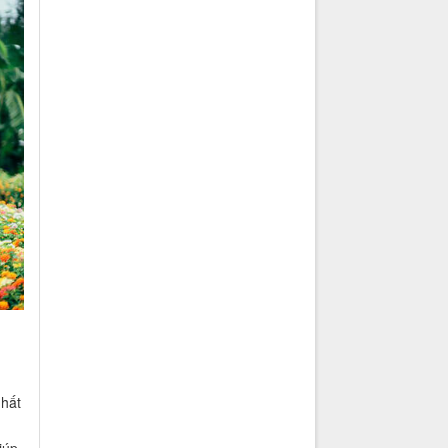
nhất
u