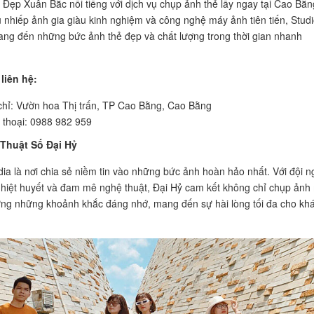
 Đẹp Xuân Bắc nổi tiếng với dịch vụ chụp ảnh thẻ lấy ngay tại Cao Bằn
ũ nhiếp ảnh gia giàu kinh nghiệm và công nghệ máy ảnh tiên tiến, Stud
ng đến những bức ảnh thẻ đẹp và chất lượng trong thời gian nhanh
liên hệ:
chỉ: Vườn hoa Thị trấn, TP Cao Bằng, Cao Bằng
 thoại: 0988 982 959
 Thuật Số Đại Hỷ
ia là nơi chia sẻ niềm tin vào những bức ảnh hoàn hảo nhất. Với đội n
 nhiệt huyết và đam mê nghệ thuật, Đại Hỷ cam kết không chỉ chụp ảnh
ng những khoảnh khắc đáng nhớ, mang đến sự hài lòng tối đa cho kh