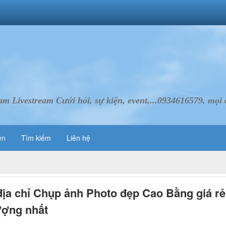
Livestream Cưới hỏi, sự kiện, event,...0934616579, mọi d
ên
Tìm kiếm
Liên hệ
địa chỉ Chụp ảnh Photo đẹp Cao Bằng giá rẻ
ượng nhất