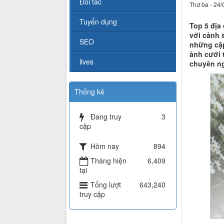
Đối tác
Thứ ba - 24/
Tuyển dụng
Top 5 địa
với cảnh s
SEO
những cặp
ảnh cưới 
lives
chuyên ng
Thống kê
Đang truy
3
cập
Hôm nay
894
Tháng hiện
6,409
tại
Tổng lượt
643,240
truy cập