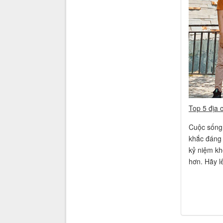
Top 5 địa 
Cuộc sống 
khắc đáng g
kỷ niệm kh
hơn. Hãy l