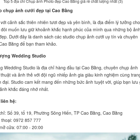
Top 5 địa chỉ Chụp ảnh Photo đẹp Cao Bằng giá rẻ chất lượng nhất (3)
o chụp ảnh cưới đẹp tại Cao Bằng
với cảnh sắc thiên nhiên tươi đẹp và yên bình, là địa điểm lý tưởng cho
 đôi muốn lưu giữ khoảnh khắc hạnh phúc của mình qua những bộ ản
 đẹp. Dưới đây là danh sách các studio chụp ảnh cưới uy tín và chuyên
 Cao Bằng để bạn tham khảo.
hượng Wedding Studio
g Wedding Studio là địa chỉ hàng đầu tại Cao Bằng, chuyên chụp ảnh
 thuật và ảnh thẻ với đội ngũ nhiếp ảnh gia giàu kinh nghiệm cùng tran
iện đại. Studio cam kết mang đến những bức ảnh tuyệt vời, giúp bạn lưu 
ảnh khắc đáng nhớ nhất.
liên hệ:
chỉ: Số 39, tổ 19, Phường Sông Hiến, TP Cao Bằng, Cao Bằng
 thoại: 0972 857 777
mở cửa: 07:00 - 20:00