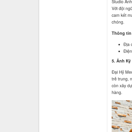
Studio Ảnh
Với đội ng
cam kết ma
chóng.
Thông tin 
Địa 
Điện
5. Ảnh Kỹ
Đại Hỷ Med
trẻ trung,
còn xây dự
hàng.