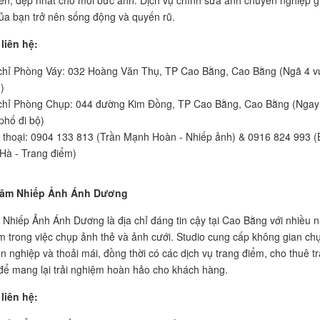
ên, đẹp nhất cho mỗi bức ảnh. Dịch vụ chỉnh sửa ảnh chuyên nghiệp g
ủa bạn trở nên sống động và quyến rũ.
liên hệ:
chỉ Phòng Váy: 032 Hoàng Văn Thụ, TP Cao Bằng, Cao Bằng (Ngã 4 
)
chỉ Phòng Chụp: 044 đường Kim Đồng, TP Cao Bằng, Cao Bằng (Ngay
phố đi bộ)
 thoại: 0904 133 813 (Trần Mạnh Hoàn - Nhiếp ảnh) & 0916 824 993 (
 Hà - Trang điểm)
 Tâm Nhiếp Ảnh Ánh Dương
Nhiếp Ảnh Ánh Dương là địa chỉ đáng tin cậy tại Cao Bằng với nhiều 
m trong việc chụp ảnh thẻ và ảnh cưới. Studio cung cấp không gian ch
n nghiệp và thoải mái, đồng thời có các dịch vụ trang điểm, cho thuê t
để mang lại trải nghiệm hoàn hảo cho khách hàng.
liên hệ: