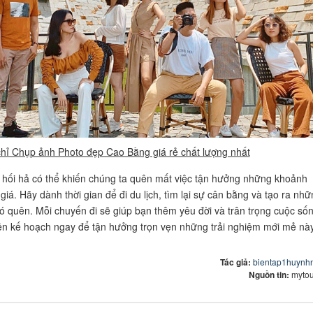
chỉ Chụp ảnh Photo đẹp Cao Bằng giá rẻ chất lượng nhất
hối hả có thể khiến chúng ta quên mất việc tận hưởng những khoảnh
iá. Hãy dành thời gian để đi du lịch, tìm lại sự cân bằng và tạo ra nhữ
ó quên. Mỗi chuyến đi sẽ giúp bạn thêm yêu đời và trân trọng cuộc số
ên kế hoạch ngay để tận hưởng trọn vẹn những trải nghiệm mới mẻ này
Tác giả:
bientap1huynh
Nguồn tin:
mytou