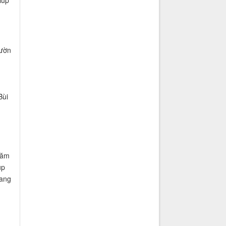
iúp
vườn
Bùi
năm
ụp
rang