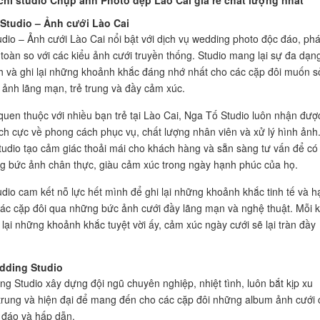
chỉ studio Chụp ảnh Photo đẹp Lào Cai giá rẻ chất lượng nhất
 Studio – Ảnh cưới Lào Cai
dio – Ảnh cưới Lào Cai nổi bật với dịch vụ wedding photo độc đáo, ph
toàn so với các kiểu ảnh cưới truyền thống. Studio mang lại sự đa dạn
 và ghi lại những khoảnh khắc đáng nhớ nhất cho các cặp đôi muốn s
ảnh lãng mạn, trẻ trung và đầy cảm xúc.
 quen thuộc với nhiều bạn trẻ tại Lào Cai, Nga Tố Studio luôn nhận đượ
ích cực về phong cách phục vụ, chất lượng nhân viên và xử lý hình ảnh
studio tạo cảm giác thoải mái cho khách hàng và sẵn sàng tư vấn để có
 bức ảnh chân thực, giàu cảm xúc trong ngày hạnh phúc của họ.
dio cam kết nỗ lực hết mình để ghi lại những khoảnh khắc tinh tế và h
ác cặp đôi qua những bức ảnh cưới đầy lãng mạn và nghệ thuật. Mỗi k
lại những khoảnh khắc tuyệt vời ấy, cảm xúc ngày cưới sẽ lại tràn đầy
edding Studio
ng Studio xây dựng đội ngũ chuyên nghiệp, nhiệt tình, luôn bắt kịp xu
trung và hiện đại để mang đến cho các cặp đôi những album ảnh cưới 
 đáo và hấp dẫn.