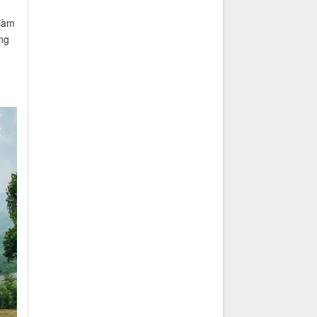
 làm
ng