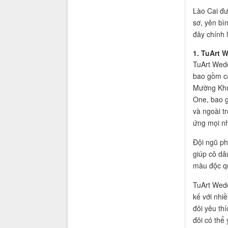
Lào Cai đư
sơ, yên bìn
đây chính 
1. TuArt 
TuArt Wedd
bao gồm cá
Mường Khươ
One, bao g
và ngoài t
ứng mọi nh
Đội ngũ ph
giúp cô dâ
màu độc q
TuArt Wedd
kế với nh
đôi yêu th
đôi có thể