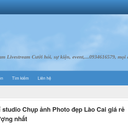
Livestream Cưới hỏi, sự kiện, event,...0934616579, mọi d
ên
Tìm kiếm
Liên hệ
ỉ studio Chụp ảnh Photo đẹp Lào Cai giá rẻ
ượng nhất