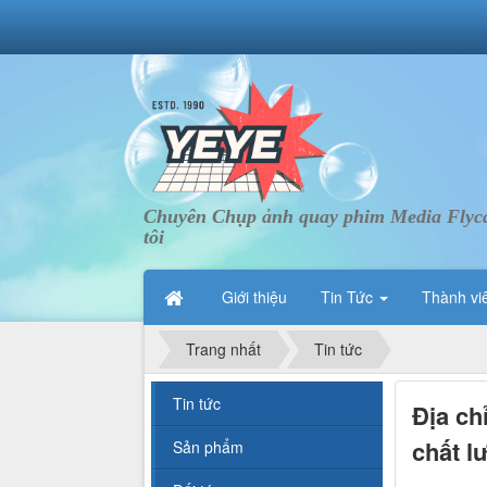
Chuyên Chụp ảnh quay phim Media Flycam 
tôi
Giới thiệu
Tin Tức
Thành vi
Trang nhất
Tin tức
Tin tức
Địa ch
chất l
Sản phẩm