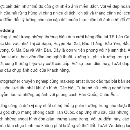
ợc biết đến như “thủ đô của giới nhiếp ảnh miền Bắc”. Với vẻ đẹp hoa
h của núi rừng hùng vĩ cùng nhiều di tích lịch sử và thắng cảnh nổi tiế
là điểm đến lý tưởng cho các cặp đôi muốn thực hiện bộ ảnh cưới để đờ
Wedding
ing là một trong những thương hiệu ảnh cưới hàng đầu tại TP. Lào Cai
c khu vực như Thị xã Sapa, Huyện Bát Xát, Bảo Thắng, Bảo Yên, Bắc
ng, Si Ma Cai và Văn Bàn. Đây là đơn vị tiên phong với hệ sinh thái Al
ồm studio, học viện đào tạo nghệ thuật, xưởng in, phim trường trong 
rời, cùng thương hiệu váy cưới cao cấp. Với sự toàn diện này, TuArt đáp
u cầu chụp ảnh cưới của khách hàng.
otographer chuyên nghiệp cùng makeup artist được đào tạo bài bản s
u luôn tươi tắn nhất khi lên hình. Đặc biệt, TuArt sở hữu công nghệ ble
uyền, tạo ra những bộ ảnh với phong cách Hàn Quốc, Châu Âu…
ing cũng là đơn vị duy nhất có hệ thống phim trường trong nhà được th
iều góc chụp mang phong cách Hàn Quốc, đáp ứng nhu cầu của những
ích những shoot hình đơn giản nhưng sang trọng. Với ưu điểm này, các
 yên tâm chụp hình mà không phải lo lắng về thời tiết. TuArt Wedding lu