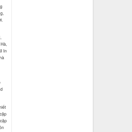
ng
ng,
i.
,
 Hà,
l In
nhà
ẽ
nd
iết
 cặp
 cặp
ôn