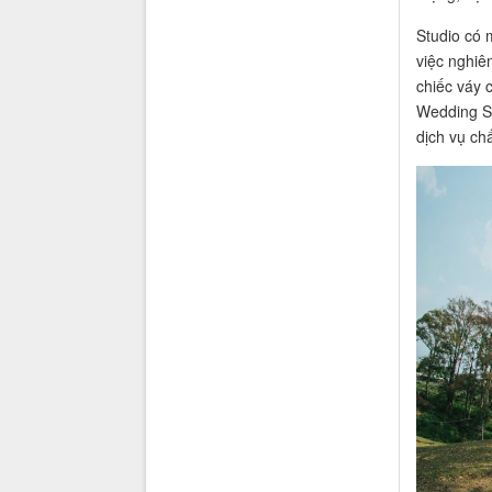
Studio có 
việc nghiê
chiếc váy c
Wedding St
dịch vụ ch