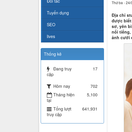
Đối tác
Thứ ba - 24/
Tuyển dụng
Địa chỉ s
được biết
SEO
sơ, yên b
nổi tiếng
lives
ảnh cưới 
Thống kê
Đang truy
17
cập
Hôm nay
702
Tháng hiện
5,100
tại
Tổng lượt
641,931
truy cập