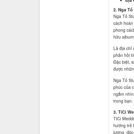
Địa 
2. Nga Tố
Nga Tố Stu
cách hoàn 
phong cách
hữu album 
Là địa chỉ
phản hồi t
Đặc biệt, 
được những
Nga Tố Stu
phúc của c
ngắm nhìn 
trong bạn.
3. TiCi W
TiCi Weddi
hướng trẻ 
lượng, độc