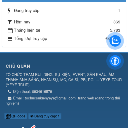
Đang truy cập
1
Hôm nay
369
Tháng hiện tại
5,783
Tổng lượt truy cập
642,614
CHỦ QUẢN
TỔ CHỨC TEAM BUILDING, SỰ KIỆN, EVENT, SÂN KHẤU, ÂM
THANH ÁNH SÁNG, NHÂN SỰ, MC, CA SĨ, PB, PG, ... YEYE TOUR
(
YEYE TOUR
)
Điện thoại:
0934616579
Email:
tochucsukienyeye@gmail.com
trang web (đang trong thử
nghiệm)
QR-code
Đang truy cập: 1