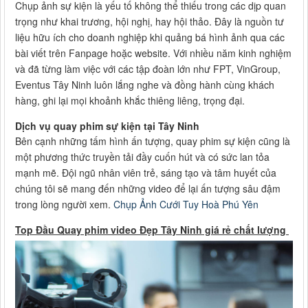
Chụp ảnh sự kiện là yếu tố không thể thiếu trong các dịp quan
trọng như khai trương, hội nghị, hay hội thảo. Đây là nguồn tư
liệu hữu ích cho doanh nghiệp khi quảng bá hình ảnh qua các
bài viết trên Fanpage hoặc website. Với nhiều năm kinh nghiệm
và đã từng làm việc với các tập đoàn lớn như FPT, VinGroup,
Eventus Tây Ninh luôn lắng nghe và đồng hành cùng khách
hàng, ghi lại mọi khoảnh khắc thiêng liêng, trọng đại.
Dịch vụ quay phim sự kiện tại Tây Ninh
Bên cạnh những tấm hình ấn tượng, quay phim sự kiện cũng là
một phương thức truyền tải đầy cuốn hút và có sức lan tỏa
mạnh mẽ. Đội ngũ nhân viên trẻ, sáng tạo và tâm huyết của
chúng tôi sẽ mang đến những video để lại ấn tượng sâu đậm
trong lòng người xem.
Chụp Ảnh Cưới Tuy Hoà Phú Yên
Top Đầu Quay phim video Đẹp Tây Ninh giá rẻ chất lượng