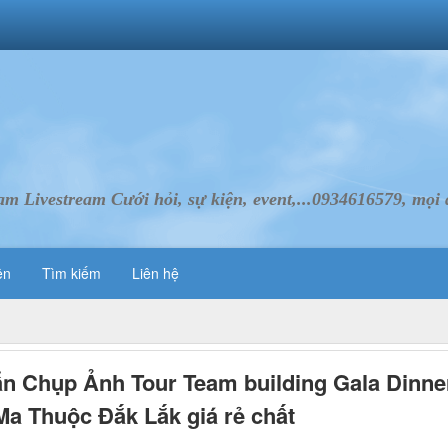
Livestream Cưới hỏi, sự kiện, event,...0934616579, mọi d
ên
Tìm kiếm
Liên hệ
n Chụp Ảnh Tour Team building Gala Dinne
a Thuộc Đắk Lắk giá rẻ chất