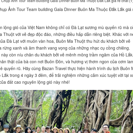
 Chụp Ảnh Tour Team building Gala Dinner Buôn Ma Thuộc Đắk Lắk giá rẻ chất (1
hụp Ảnh Tour Team building Gala Dinner Buôn Ma Thuộc Đắk Lắk giá 
 lộng gió của Việt Nam không chỉ có Đà Lạt sương mù quyến rũ mà c
 Thuột với vẻ đẹp độc đáo, những điều hấp dẫn riêng biệt. Khác với n
ủa Đà Lạt với muôn vàn hoa, Buôn Ma Thuột thu hút du khách bởi vẻ
a rừng xanh và âm thanh vang vọng của những nhạc cụ cồng chiêng.
 này còn níu chân du khách bởi vẻ mênh mông trầm ngâm của Hồ Lắk
hân thật của bà con nơi Buôn Đôn, và hương vị thơm ngon của cơm la
ê quyến rũ. Hãy cùng Bazan Travel thực hiện hành trình du lịch Buôn
 Lắk trong 4 ngày 3 đêm, để trải nghiệm những cảm xúc tuyệt vời tại x
của đất cao nguyên lộng gió này nhé!