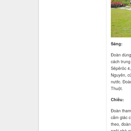
Sáng:
Đoàn dùng 
cách trung
Sêpêrôc 4,
Nguyên, cũ
nước. Đoàn
Thuột.
Chiều:
Đoàn tham 
cảm giác ch
theo, đoàn
ngôi nhà c