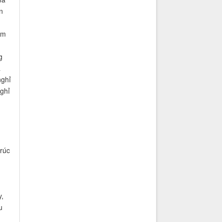
n
ăm
g
à
nghỉ
ghỉ
rúc
y,
u