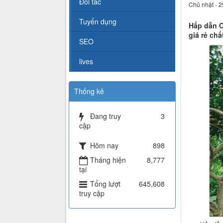
Đối tác
Chủ nhật - 2
Tuyển dụng
Hấp dẫn C
giá rẻ ch
SEO
lives
Thống kê
Đang truy
3
cập
Hôm nay
898
Tháng hiện
8,777
tại
Tổng lượt
645,608
truy cập