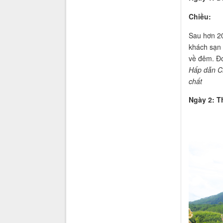
Chiều:
Sau hơn 2
khách sạn 
về đêm. Đo
Hấp dẫn C
chất
Ngày 2: 