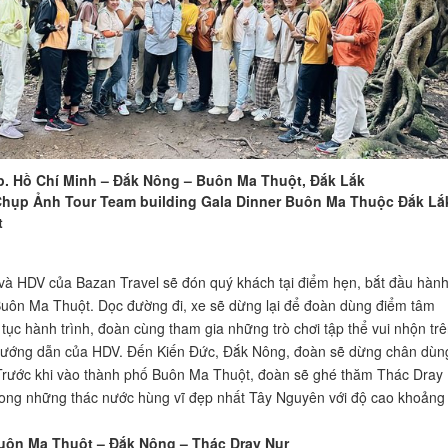
p. Hồ Chí Minh – Đắk Nông – Buôn Ma Thuột, Đắk Lắk
hụp Ảnh Tour Team building Gala Dinner Buôn Ma Thuộc Đắk Lắ
t
và HDV của Bazan Travel sẽ đón quý khách tại điểm hẹn, bắt đầu hàn
Buôn Ma Thuột. Dọc đường đi, xe sẽ dừng lại để đoàn dùng điểm tâm
 tục hành trình, đoàn cùng tham gia những trò chơi tập thể vui nhộn tr
 hướng dẫn của HDV. Đến Kiến Đức, Đắk Nông, đoàn sẽ dừng chân dùn
Trước khi vào thành phố Buôn Ma Thuột, đoàn sẽ ghé thăm Thác Dray
rong những thác nước hùng vĩ đẹp nhất Tây Nguyên với độ cao khoảng
uôn Ma Thuột – Đắk Nông – Thác Dray Nur