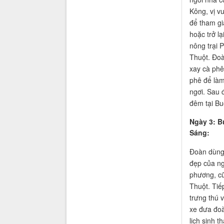
Kông, vị v
để tham gi
hoặc trở l
nông trại 
Thuột. Đoà
xay cà phê
phê để làm
ngơi. Sau 
đêm tại B
Ngày 3: B
Sáng:
Đoàn dùng 
đẹp của ng
phương, c
Thuột. Tiế
trưng thú 
xe đưa đoà
lịch sinh t