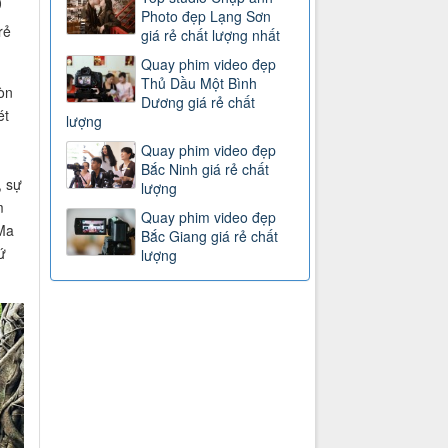
)
Photo đẹp Lạng Sơn
rẻ
giá rẻ chất lượng nhất
Quay phim video đẹp
Thủ Dầu Một Bình
òn
Dương giá rẻ chất
ét
lượng
Quay phim video đẹp
Bắc Ninh giá rẻ chất
, sự
lượng
m
Quay phim video đẹp
 Ma
Bắc Giang giá rẻ chất
ứ
lượng