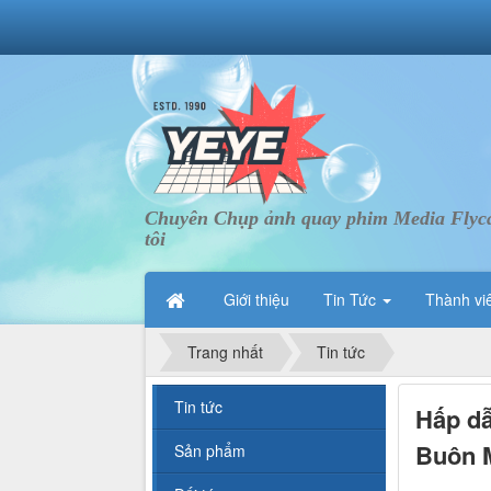
Chuyên Chụp ảnh quay phim Media Flycam 
tôi
Giới thiệu
Tin Tức
Thành vi
Trang nhất
Tin tức
Tin tức
Hấp dẫ
Buôn M
Sản phẩm