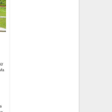
iữ
 Ma
a
ma