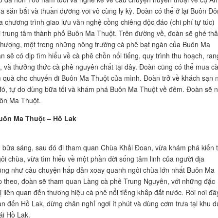
ua săn bắt và thuần dưỡng voi vô cùng ly kỳ. Đoàn có thể ở lại Buôn Đô
a chương trình giao lưu văn nghệ cồng chiêng độc đáo (chi phí tự túc)
ại trung tâm thành phố Buôn Ma Thuột. Trên đường về, đoàn sẽ ghé th
Phượng, một trong những nông trường cà phê bạt ngàn của Buôn Ma
n sẽ có dịp tìm hiểu về cà phê chồn nổi tiếng, quy trình thu hoạch, ran
, và thưởng thức cà phê nguyên chất tại đây. Đoàn cũng có thể mua c
 quà cho chuyến đi Buôn Ma Thuột của mình. Đoàn trở về khách sạn 
đó, tự do dùng bữa tối và khám phá Buôn Ma Thuột về đêm. Đoàn sẽ n
uôn Ma Thuột.
uôn Ma Thuột – Hồ Lak
bữa sáng, sau đó đi tham quan Chùa Khải Đoan, vừa khám phá kiến t
ôi chùa, vừa tìm hiểu về một phần đời sống tâm linh của người địa
ũng như câu chuyện hấp dẫn xoay quanh ngôi chùa lớn nhất Buôn Ma
p theo, đoàn sẽ tham quan Làng cà phê Trung Nguyên, với những đặc
vị liên quan đến thương hiệu cà phê nổi tiếng khắp đất nước. Rời nơi đâ
n đến Hồ Lak, dừng chân nghỉ ngơi ít phút và dùng cơm trưa tại khu d
hái Hồ Lak.