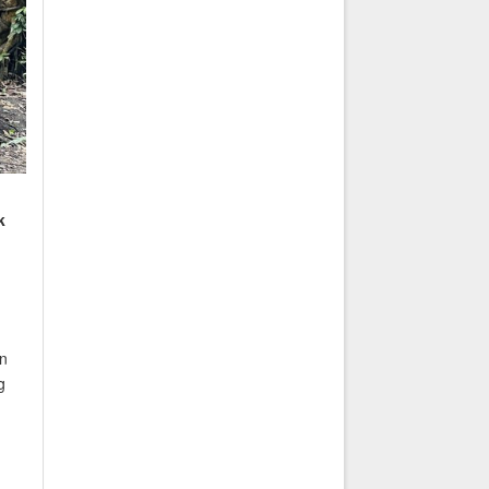
k
h
ên
g