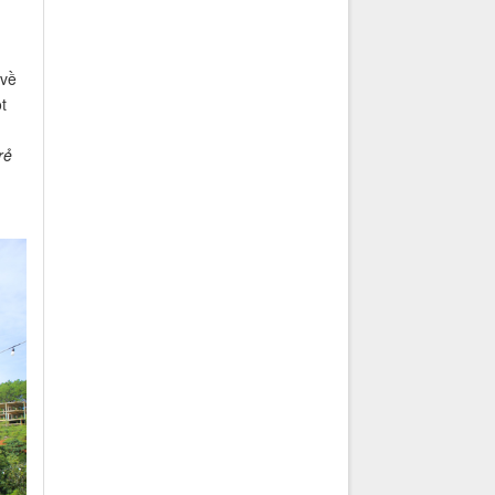
 về
t
rẻ