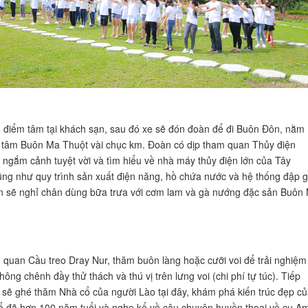
điểm tâm tại khách sạn, sau đó xe sẽ đón đoàn để đi Buôn Đôn, nằm
 tâm Buôn Ma Thuột vài chục km. Đoàn có dịp tham quan Thủy điện
 ngắm cảnh tuyệt vời và tìm hiểu về nhà máy thủy điện lớn của Tây
ng như quy trình sản xuất điện năng, hồ chứa nước và hệ thống đập g
 sẽ nghỉ chân dùng bữa trưa với cơm lam và gà nướng đặc sản Buôn
quan Cầu treo Dray Nur, thăm buôn làng hoặc cưỡi voi để trải nghiệm
ông chênh đầy thử thách và thú vị trên lưng voi (chi phí tự túc). Tiếp
 sẽ ghé thăm Nhà cổ của người Lào tại đây, khám phá kiến trúc đẹp củ
ổ đã hơn 100 năm tuổi và nghe kể về câu chuyện huyền thoại về cụ A