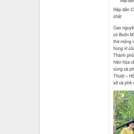
Hấp dẫn
Hấp dẫn C
chất
Cao nguyên
có Buôn Ma
thơ mộng c
hùng vĩ củ
Thành phố
hiền hòa c
cùng cà ph
Thuột – Hồ
sở cà phê 