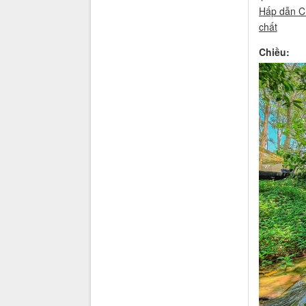
Hấp dẫn C
chất
Chiều: