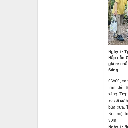
Ngày 1: T
Hấp dẫn C
giá rẻ chấ
Sáng:
06h00, xe 
trình đến 
sáng. Tiếp
xe với sự
bữa trưa. 
Nur, một t
30m.
Ngày 1: B